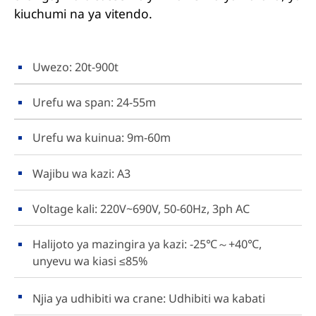
kiuchumi na ya vitendo.
Uwezo: 20t-900t
Urefu wa span: 24-55m
Urefu wa kuinua: 9m-60m
Wajibu wa kazi: A3
Voltage kali: 220V~690V, 50-60Hz, 3ph AC
Halijoto ya mazingira ya kazi: -25℃～+40℃,
unyevu wa kiasi ≤85%
Njia ya udhibiti wa crane: Udhibiti wa kabati