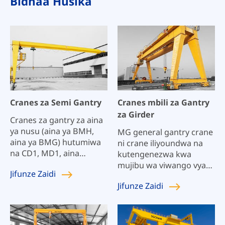
Bidhaa Husika
Cranes za Semi Gantry
Cranes mbili za Gantry
za Girder
Cranes za gantry za aina
ya nusu (aina ya BMH,
MG general gantry crane
aina ya BMG) hutumiwa
ni crane iliyoundwa na
na CD1, MD1, aina
kutengenezwa kwa
nyingine za hoist ya
mujibu wa viwango vya
Jifunze
Zaidi
umeme au trolley ya LH
kitaifa na sekta kama vile
Jifunze
Zaidi
ya kuinua au QD trolley.
GB/T3811 "Specifications
Inafaa kwa ajili ya kuinua,
Crane Design" na
kusafirisha, kupakia na
GB/T14406 "General
kupakua katika maeneo
Gantry Crane". Crane