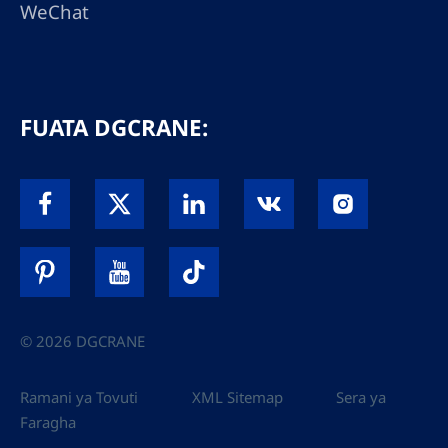
WeChat
FUATA DGCRANE:
© 2026 DGCRANE
Ramani ya Tovuti
XML Sitemap
Sera ya
Faragha