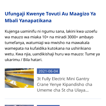
Ufungaji Kwenye Tovuti Au Maagizo Ya
Mbali Yanapatikana
Kujenga uaminifu ni ngumu sana, lakini kwa uzoefu
wa mauzo wa miaka 10+ na miradi 3000+ ambayo
tumefanya, watumiaji wa mwisho na mawakala
wamepata na kufaidika kutokana na ushirikiano
wetu. Kwa njia, uandikishaji huru wa mauzo: Tume ya
ukarimu / Bila hatari.
2021-06-04
3t Fully Electric Mini Gantry
Crane Yenye Kipandisho cha
Umeme cha 5t cha Ulaya
Inauzwa kwa Australia