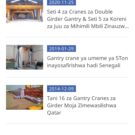
2020-11-25
Seti 4 za Cranes za Double
Girder Gantry & Seti 5 za Koreni
za Juu za Mihimili Mbili Zinauzwa
Ufilipino
2019-01-29
Gantry crane ya umeme ya 5Ton
inayosafirishwa hadi Senegali
2014-12-09
Tani 16 za Gantry Cranes za
Girder Moja Zimewasilishwa
Qatar