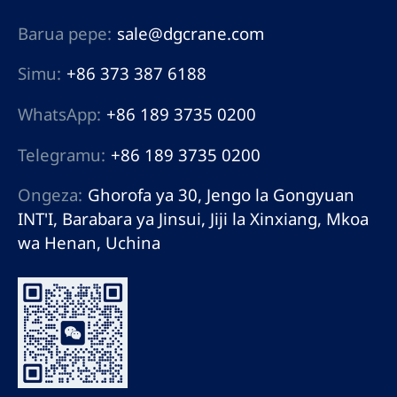
Barua pepe:
sale@dgcrane.com
Simu:
+86 373 387 6188
WhatsApp:
+86 189 3735 0200
Telegramu:
+86 189 3735 0200
Ongeza:
Ghorofa ya 30, Jengo la Gongyuan
INT'I, Barabara ya Jinsui, Jiji la Xinxiang, Mkoa
wa Henan, Uchina