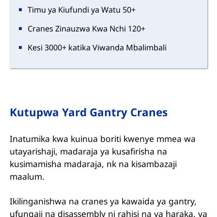
Timu ya Kiufundi ya Watu 50+
Cranes Zinauzwa Kwa Nchi 120+
Kesi 3000+ katika Viwanda Mbalimbali
Kutupwa Yard Gantry Cranes
Inatumika kwa kuinua boriti kwenye mmea wa
utayarishaji, madaraja ya kusafirisha na
kusimamisha madaraja, nk na kisambazaji
maalum.
Ikilinganishwa na cranes ya kawaida ya gantry,
ufungaji na disassembly ni rahisi na ya haraka, ya