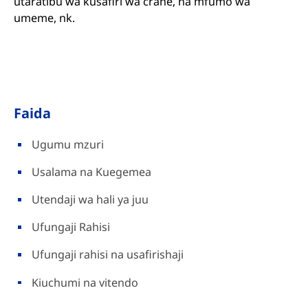
utaratibu wa kusafiri wa crane, na mfumo wa
umeme, nk.
Faida
Ugumu mzuri
Usalama na Kuegemea
Utendaji wa hali ya juu
Ufungaji Rahisi
Ufungaji rahisi na usafirishaji
Kiuchumi na vitendo