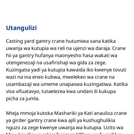
Utangulizi
Casting yard gantry crane hutumiwa sana katika
uwanja wa kutupia wa reli na ujenzi wa daraja. Crane
hii ya gantry hufanya maonyesho hasa wakati wa
utengenezaji na usafirishaji wa gida za zege.
Kuzingatia yadi ya kutupia kawaida iko kwenye tovuti
wazi na ina eneo kubwa, mwelekeo wa crane na
usambazaji wa umeme unapaswa kuzingatiwa. Katika
visa vifuatavyo, tutaelezea kwa undani ili kukupa
picha za jumla.
Mteja mmoja kutoka Mashariki ya Kati anauliza crane
ya girder gantry crane kwa ajili ya kushughulikia
nguzo za zege kwenye uwanja wa kutupia. Uzito wa