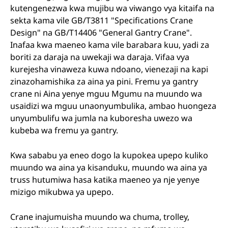
kutengenezwa kwa mujibu wa viwango vya kitaifa na
sekta kama vile GB/T3811 "Specifications Crane
Design" na GB/T14406 "General Gantry Crane".
Inafaa kwa maeneo kama vile barabara kuu, yadi za
boriti za daraja na uwekaji wa daraja. Vifaa vya
kurejesha vinaweza kuwa ndoano, vienezaji na kapi
zinazohamishika za aina ya pini. Fremu ya gantry
crane ni Aina yenye mguu Mgumu na muundo wa
usaidizi wa mguu unaonyumbulika, ambao huongeza
unyumbulifu wa jumla na kuboresha uwezo wa
kubeba wa fremu ya gantry.
Kwa sababu ya eneo dogo la kupokea upepo kuliko
muundo wa aina ya kisanduku, muundo wa aina ya
truss hutumiwa hasa katika maeneo ya nje yenye
mizigo mikubwa ya upepo.
Crane inajumuisha muundo wa chuma, trolley,