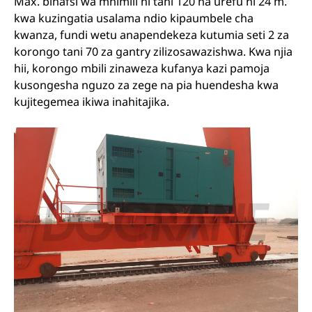
Max. binafsi wa mhimili ni tani 120 na urefu ni 24 m.
kwa kuzingatia usalama ndio kipaumbele cha
kwanza, fundi wetu anapendekeza kutumia seti 2 za
korongo tani 70 za gantry zilizosawazishwa. Kwa njia
hii, korongo mbili zinaweza kufanya kazi pamoja
kusongesha nguzo za zege na pia huendesha kwa
kujitegemea ikiwa inahitajika.