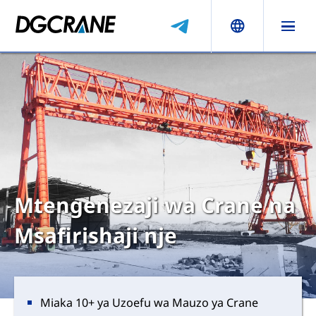
Mtengenezaji wa Crane na
Msafirishaji nje
Miaka 10+ ya Uzoefu wa Mauzo ya Crane