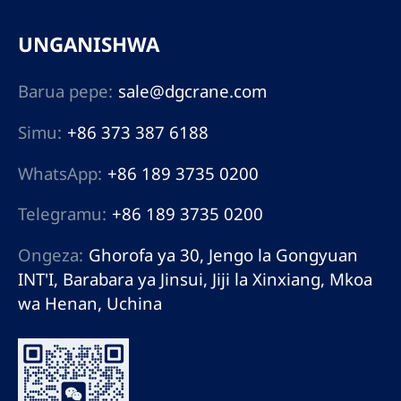
UNGANISHWA
Barua pepe:
sale@dgcrane.com
Simu:
+86 373 387 6188
WhatsApp:
+86 189 3735 0200
Telegramu:
+86 189 3735 0200
Ongeza:
Ghorofa ya 30, Jengo la Gongyuan
INT'I, Barabara ya Jinsui, Jiji la Xinxiang, Mkoa
wa Henan, Uchina