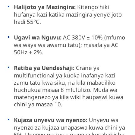
Halijoto ya Mazingira:
Kitengo hiki
hufanya kazi katika mazingira yenye joto
hadi 55°C.
Ugavi wa Nguvu:
AC 380V ± 10% (mfumo
wa waya wa awamu tatu); masafa ya AC
50Hz ± 2%.
Ratiba ya Uendeshaji:
Crane ya
multifunctional ya kuoka inafanya kazi
zamu tatu kwa siku, na kila mabadiliko
huchukua masaa 8 mfululizo. Muda wa
matengenezo ya kila wiki haupaswi kuwa
chini ya masaa 10.
Kujaza unyevu wa nyenzo:
Unyevu wa
nyenzo za kujaza unapaswa kuwa chini ya
5%. Unyevu wa juu unaweza kusababisha