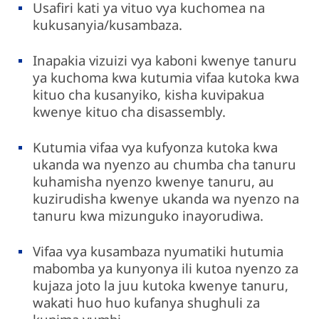
Usafiri kati ya vituo vya kuchomea na
kukusanyia/kusambaza.
Inapakia vizuizi vya kaboni kwenye tanuru
ya kuchoma kwa kutumia vifaa kutoka kwa
kituo cha kusanyiko, kisha kuvipakua
kwenye kituo cha disassembly.
Kutumia vifaa vya kufyonza kutoka kwa
ukanda wa nyenzo au chumba cha tanuru
kuhamisha nyenzo kwenye tanuru, au
kuzirudisha kwenye ukanda wa nyenzo na
tanuru kwa mizunguko inayorudiwa.
Vifaa vya kusambaza nyumatiki hutumia
mabomba ya kunyonya ili kutoa nyenzo za
kujaza joto la juu kutoka kwenye tanuru,
wakati huo huo kufanya shughuli za