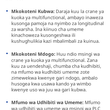
Mkokoteni Kubwa:
Daraja kuu la crane ya
kuoka ya multifunctional, ambayo inaweza
kusonga pamoja na nyimbo za longitudinal
za warsha. Ina kiinuo cha umeme
kinachoweza kusongeshwa ili
kushughulikia kazi mbalimbali za kuinua.
Mkokoteni Mdogo:
Huu ndio msingi wa
crane ya kuoka ya multifunctional. Zana
kuu za uendeshaji, chumba cha kudhibiti,
na mfumo wa kudhibiti umeme zote
zimewekwa kwenye gari ndogo, ambalo
husogea kwa usawa kando ya wimbo
kwenye uso wa juu wa gari kubwa.
Mfumo wa Udhibiti wa Umeme:
Mfumo
wa udhibiti wa umeme wa msingi wa PLC