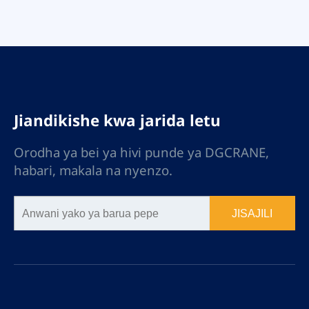
Jiandikishe kwa jarida letu
Orodha ya bei ya hivi punde ya DGCRANE,
habari, makala na nyenzo.
JISAJILI