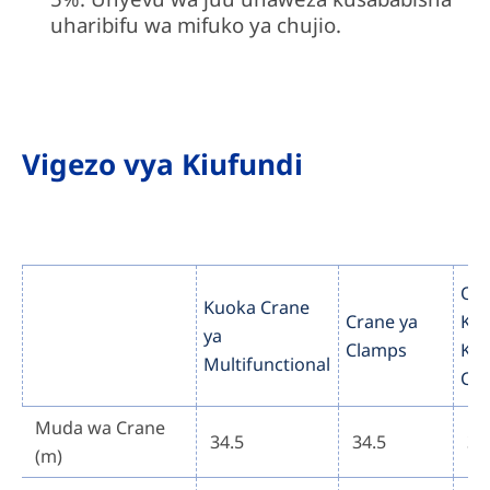
uharibifu wa mifuko ya chujio.
Vigezo vya Kiufundi
Om
Kuoka Crane
Crane ya
Kup
ya
Clamps
Ku
Multifunctional
Cr
Muda wa Crane
34.5
34.5
34
(m)