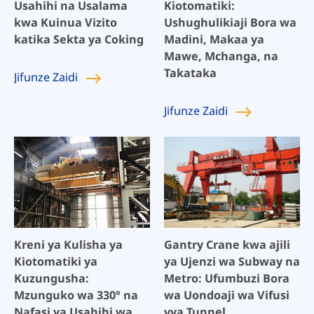
Usahihi na Usalama
Kiotomatiki:
kwa Kuinua Vizito
Ushughulikiaji Bora wa
katika Sekta ya Coking
Madini, Makaa ya
Mawe, Mchanga, na
Takataka
Jifunze
Zaidi
Jifunze
Zaidi
Kreni ya Kulisha ya
Gantry Crane kwa ajili
Kiotomatiki ya
ya Ujenzi wa Subway na
Kuzungusha:
Metro: Ufumbuzi Bora
Mzunguko wa 330° na
wa Uondoaji wa Vifusi
Nafasi ya Usahihi wa
vya Tunnel