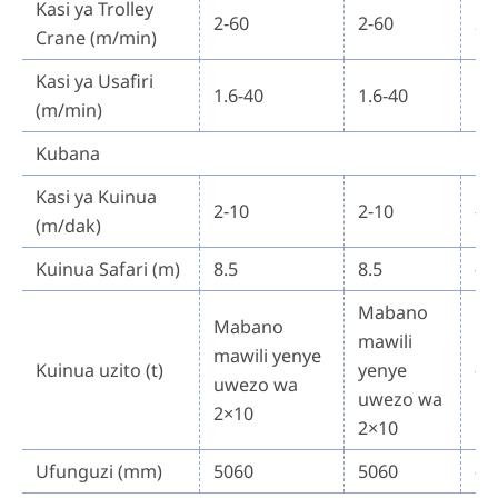
Kasi ya Trolley
2-60
2-60
2-
Crane (m/min)
Kasi ya Usafiri
1.6-40
1.6-40
1.
(m/min)
Kubana
Kasi ya Kuinua
2-10
2-10
-
(m/dak)
Kuinua Safari (m)
8.5
8.5
-
Mabano
Mabano
mawili
mawili yenye
Kuinua uzito (t)
yenye
-
uwezo wa
uwezo wa
2×10
2×10
Ufunguzi (mm)
5060
5060
-