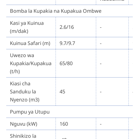
Bomba la Kupakia na Kupakua Ombwe
Kasi ya Kuinua
2.6/16
-
2.
(m/dak)
Kuinua Safari (m)
9.7/9.7
-
9.
Uwezo wa
Kupakia/Kupakua
65/80
-
65
(t/h)
Kiasi cha
Sanduku la
45
-
45
Nyenzo (m3)
Pumpu ya Utupu
Nguvu (kW)
160
-
16
Shinikizo la