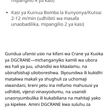
mipangilio 4 ya kasi)
Kasi ya Kuinua Bomba la Kunyonya/Kutoa:
2-12 m/min (udhibiti wa masafa
unaobadilika, mipangilio 2 ya kasi)
Gundua ufanisi usio na kifani wa Crane ya Kuoka
ya DGCRANE—mchanganyiko kamili wa ubora
wa hali ya juu, uhandisi wa kitaalamu, na
ubinafsishaji ulioboreshwa. Iliyoundwa ili kukidhi
matakwa makali ya shughuli za uchomaji
viwandani, kreni yetu ina mifumo mahususi ya
udhibiti, vijenzi vinavyodumu, na usanidi
unaonyumbulika ili kukabiliana na mahitaji yako
ya kipekee. Amini DGCRANE kwa suluhu za