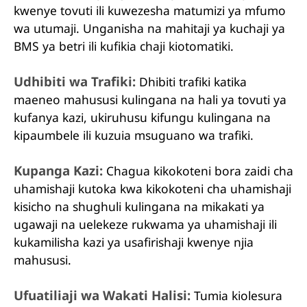
kwenye tovuti ili kuwezesha matumizi ya mfumo
wa utumaji. Unganisha na mahitaji ya kuchaji ya
BMS ya betri ili kufikia chaji kiotomatiki.
Udhibiti wa Trafiki:
Dhibiti trafiki katika
maeneo mahususi kulingana na hali ya tovuti ya
kufanya kazi, ukiruhusu kifungu kulingana na
kipaumbele ili kuzuia msuguano wa trafiki.
Kupanga Kazi:
Chagua kikokoteni bora zaidi cha
uhamishaji kutoka kwa kikokoteni cha uhamishaji
kisicho na shughuli kulingana na mikakati ya
ugawaji na uelekeze rukwama ya uhamishaji ili
kukamilisha kazi ya usafirishaji kwenye njia
mahususi.
Ufuatiliaji wa Wakati Halisi:
Tumia kiolesura