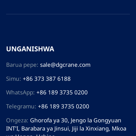
UNGANISHWA
Barua pepe:
sale@dgcrane.com
Simu:
+86 373 387 6188
WhatsApp:
+86 189 3735 0200
Telegramu:
+86 189 3735 0200
Ongeza:
Ghorofa ya 30, Jengo la Gongyuan
INT'I, Barabara ya Jinsui, Jiji la Xinxiang, Mkoa