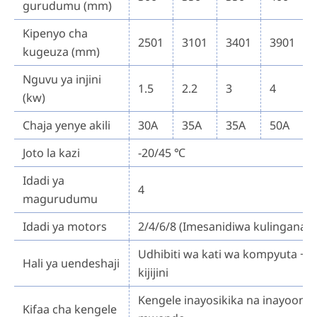
gurudumu (mm)
Kipenyo cha
2501
3101
3401
3901
kugeuza (mm)
Nguvu ya injini
1.5
2.2
3
4
(kw)
Chaja yenye akili
30A
35A
35A
50A
Joto la kazi
-20/45 ℃
Idadi ya
4
magurudumu
Idadi ya motors
2/4/6/8 (Imesanidiwa kulingana n
Udhibiti wa kati wa kompyuta + p
Hali ya uendeshaji
kijijini
Kengele inayosikika na inayoone
Kifaa cha kengele