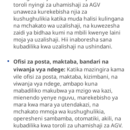
toroli nyingi za uhamishaji za AGV
unaweza kurekebisha njia za
kushughulikia katika muda halisi kulingana
na mchakato wa uzalishaji, na kuwezesha
zaidi ya bidhaa kumi na mbili kwenye laini
moja ya uzalishaji. Hii inaboresha sana
kubadilika kwa uzalishaji na ushindani.
Ofisi za posta, maktaba, bandari na
viwanja vya ndege:
Katika mazingira kama
vile ofisi za posta, maktaba, kizimbani, na
viwanja vya ndege, ambapo kuna
mabadiliko makubwa ya mzigo wa kazi,
mienendo yenye nguvu, marekebisho ya
mara kwa mara ya utendakazi, na
mchakato mmoja wa kushughulikia,
operesheni sambamba, otomatiki, akili, na
kubadilika kwa toroli za uhamishaji za AGV.