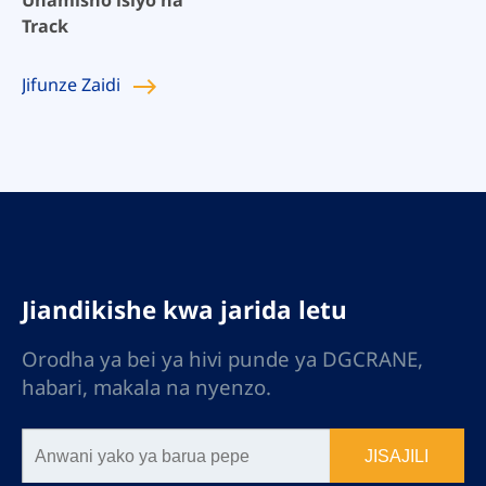
Uhamisho isiyo na
Track
Jifunze
Zaidi
Jiandikishe kwa jarida letu
Orodha ya bei ya hivi punde ya DGCRANE,
habari, makala na nyenzo.
JISAJILI