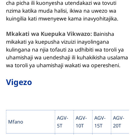
cha picha ili kuonyesha utendakazi wa tovuti
nzima katika muda halisi, ikiwa na uwezo wa
kuingilia kati mwenyewe kama inavyohitajika.
Mkakati wa Kuepuka Vikwazo:
Bainisha
mikakati ya kuepusha vizuizi inayolingana
kulingana na njia tofauti za udhibiti wa toroli ya
uhamishaji wa uendeshaji ili kuhakikisha usalama
wa toroli ya uhamishaji wakati wa operesheni.
Vigezo
AGV-
AGV-
AGV-
AGV-
A
Mfano
5T
10T
15T
20T
3