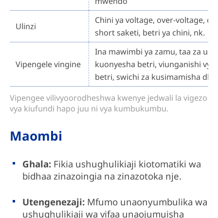
mwendo
Chini ya voltage, over-voltage, ov
Ulinzi
short saketi, betri ya chini, nk.
Ina mawimbi ya zamu, taa za usik
Vipengele vingine
kuonyesha betri, viunganishi vy
betri, swichi za kusimamisha dharu
Vipengee vilivyoorodheshwa kwenye jedwali la vigezo
vya kiufundi hapo juu ni vya kumbukumbu.
Maombi
Ghala:
Fikia ushughulikiaji kiotomatiki wa
bidhaa zinazoingia na zinazotoka nje.
Utengenezaji:
Mfumo unaonyumbulika wa
ushughulikiaji wa vifaa unaojumuisha