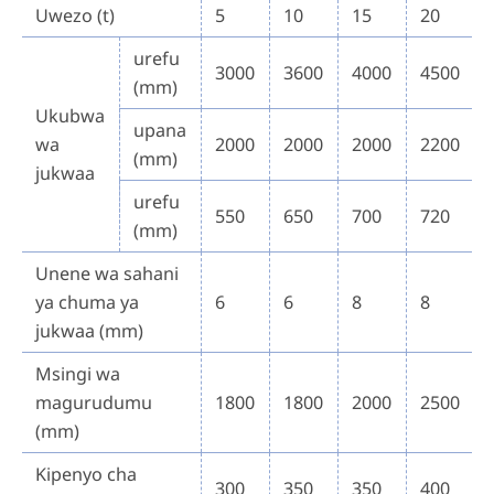
Uwezo (t)
5
10
15
20
urefu
3000
3600
4000
4500
(mm)
Ukubwa
upana
wa
2000
2000
2000
2200
(mm)
jukwaa
urefu
550
650
700
720
(mm)
Unene wa sahani
ya chuma ya
6
6
8
8
jukwaa (mm)
Msingi wa
magurudumu
1800
1800
2000
2500
(mm)
Kipenyo cha
300
350
350
400