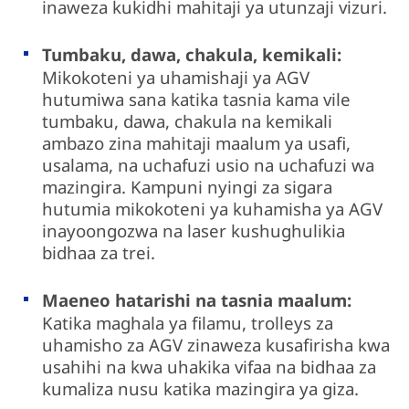
inaweza kukidhi mahitaji ya utunzaji vizuri.
Tumbaku, dawa, chakula, kemikali:
Mikokoteni ya uhamishaji ya AGV
hutumiwa sana katika tasnia kama vile
tumbaku, dawa, chakula na kemikali
ambazo zina mahitaji maalum ya usafi,
usalama, na uchafuzi usio na uchafuzi wa
mazingira. Kampuni nyingi za sigara
hutumia mikokoteni ya kuhamisha ya AGV
inayoongozwa na laser kushughulikia
bidhaa za trei.
Maeneo hatarishi na tasnia maalum:
Katika maghala ya filamu, trolleys za
uhamisho za AGV zinaweza kusafirisha kwa
usahihi na kwa uhakika vifaa na bidhaa za
kumaliza nusu katika mazingira ya giza.