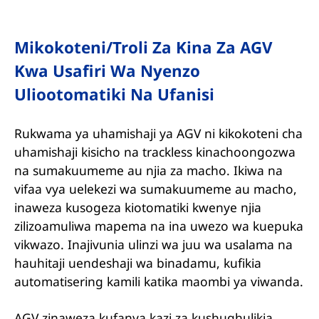
Mikokoteni/Troli Za Kina Za AGV
Kwa Usafiri Wa Nyenzo
Uliootomatiki Na Ufanisi
Rukwama ya uhamishaji ya AGV ni kikokoteni cha
uhamishaji kisicho na trackless kinachoongozwa
na sumakuumeme au njia za macho. Ikiwa na
vifaa vya uelekezi wa sumakuumeme au macho,
inaweza kusogeza kiotomatiki kwenye njia
zilizoamuliwa mapema na ina uwezo wa kuepuka
vikwazo. Inajivunia ulinzi wa juu wa usalama na
hauhitaji uendeshaji wa binadamu, kufikia
automatisering kamili katika maombi ya viwanda.
AGV zinaweza kufanya kazi za kushughulikia