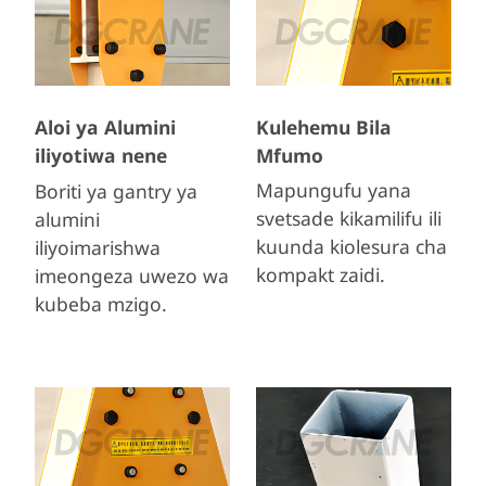
Kulehemu Bila
Aloi ya Alumini
Mfumo
iliyotiwa nene
Mapungufu yana
Boriti ya gantry ya
svetsade kikamilifu ili
alumini
kuunda kiolesura cha
iliyoimarishwa
kompakt zaidi.
imeongeza uwezo wa
kubeba mzigo.