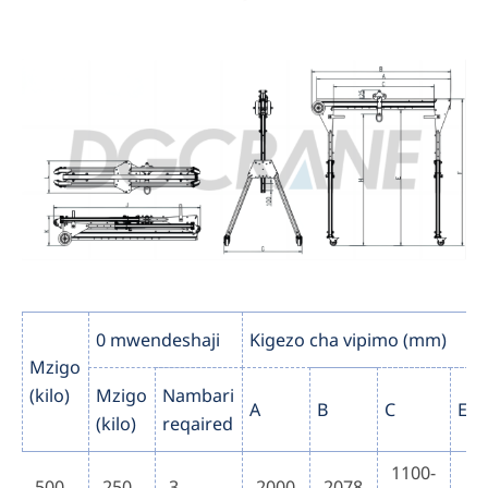
0 mwendeshaji
Kigezo cha vipimo (mm)
Mzigo
(kilo)
Mzigo
Nambari
A
B
C
E
(kilo)
reqaired
1100-
500
250
3
2000
2078