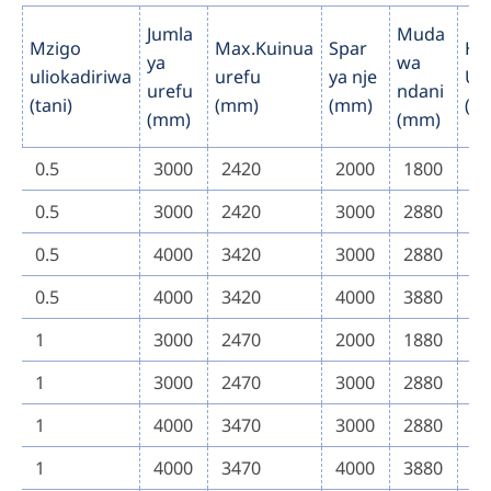
Jumla
Muda
Mzigo
Max.Kuinua
Spar
H
ya
wa
uliokadiriwa
urefu
ya nje
Ur
urefu
ndani
(tani)
(mm)
(mm)
(m
(mm)
(mm)
0.5
3000
2420
2000
1800
4
0.5
3000
2420
3000
2880
4
0.5
4000
3420
3000
2880
4
0.5
4000
3420
4000
3880
4
1
3000
2470
2000
1880
4
1
3000
2470
3000
2880
4
1
4000
3470
3000
2880
4
1
4000
3470
4000
3880
4