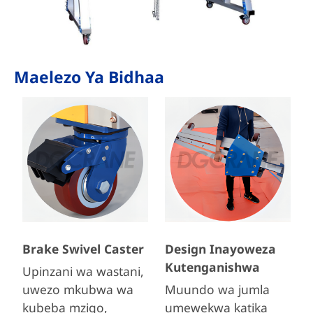
Maelezo Ya Bidhaa
Brake Swivel Caster
Design Inayoweza
Kutenganishwa
Upinzani wa wastani,
uwezo mkubwa wa
Muundo wa jumla
kubeba mzigo,
umewekwa katika