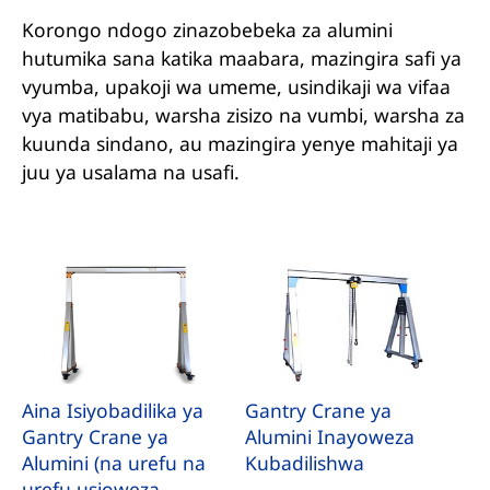
Korongo ndogo zinazobebeka za alumini
hutumika sana katika maabara, mazingira safi ya
vyumba, upakoji wa umeme, usindikaji wa vifaa
vya matibabu, warsha zisizo na vumbi, warsha za
kuunda sindano, au mazingira yenye mahitaji ya
juu ya usalama na usafi.
Aina Isiyobadilika ya
Gantry Crane ya
Gantry Crane ya
Alumini Inayoweza
Alumini (na urefu na
Kubadilishwa
urefu usioweza