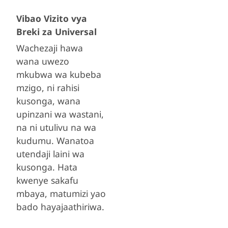
Vibao Vizito vya
Breki za Universal
Wachezaji hawa
wana uwezo
mkubwa wa kubeba
mzigo, ni rahisi
kusonga, wana
upinzani wa wastani,
na ni utulivu na wa
kudumu. Wanatoa
utendaji laini wa
kusonga. Hata
kwenye sakafu
mbaya, matumizi yao
bado hayajaathiriwa.