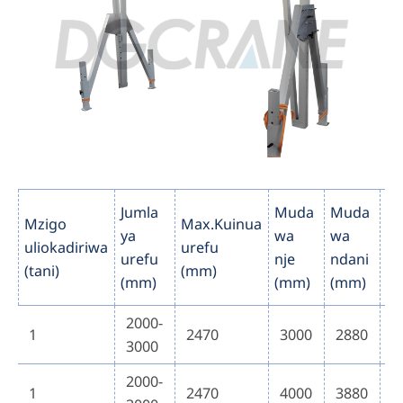
Jumla
Muda
Muda
Mzigo
Max.Kuinua
H
ya
wa
wa
uliokadiriwa
urefu
Ur
urefu
nje
ndani
(tani)
(mm)
(
(mm)
(mm)
(mm)
2000-
1
2470
3000
2880
4
3000
2000-
1
2470
4000
3880
4