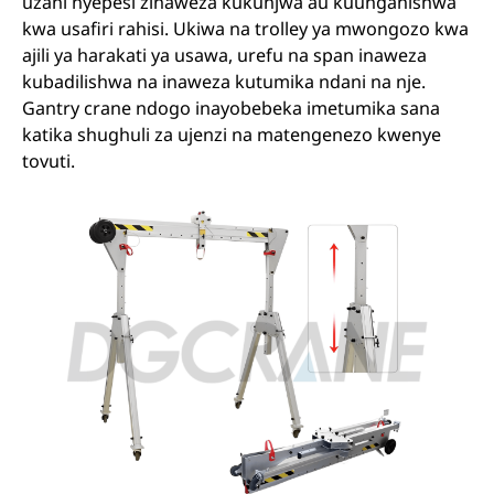
uzani nyepesi zinaweza kukunjwa au kuunganishwa
kwa usafiri rahisi. Ukiwa na trolley ya mwongozo kwa
ajili ya harakati ya usawa, urefu na span inaweza
kubadilishwa na inaweza kutumika ndani na nje.
Gantry crane ndogo inayobebeka imetumika sana
katika shughuli za ujenzi na matengenezo kwenye
tovuti.