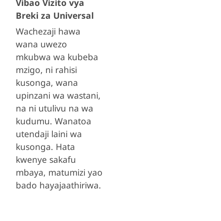
Vibao Vizito vya
Breki za Universal
Wachezaji hawa
wana uwezo
mkubwa wa kubeba
mzigo, ni rahisi
kusonga, wana
upinzani wa wastani,
na ni utulivu na wa
kudumu. Wanatoa
utendaji laini wa
kusonga. Hata
kwenye sakafu
mbaya, matumizi yao
bado hayajaathiriwa.