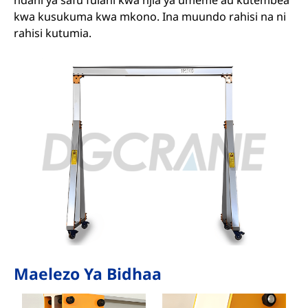
ndani ya safu fulani kwa njia ya umeme au kutembea
kwa kusukuma kwa mkono. Ina muundo rahisi na ni
rahisi kutumia.
Maelezo Ya Bidhaa