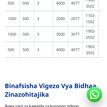
1902-
500
500
3
4000
4077
3502
1102-
1000
500
3
2000
2077
1502
1902-
21
1000
500
3
3000
3077
2502
30
1902-
500
500
3
4000
4077
3502
Binafsisha Vigezo Vya Bidhaa
Zinazohitajika
Ikiwa saizi za kawaida za korongo ndogo