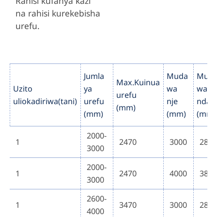
Rahisi kufanya kazi
na rahisi kurekebisha
urefu.
Jumla
Muda
Mud
Max.Kuinua
Uzito
ya
wa
wa
urefu
uliokadiriwa(tani)
urefu
nje
ndan
(mm)
(mm)
(mm)
(mm)
2000-
1
2470
3000
288
3000
2000-
1
2470
4000
388
3000
2600-
1
3470
3000
288
4000