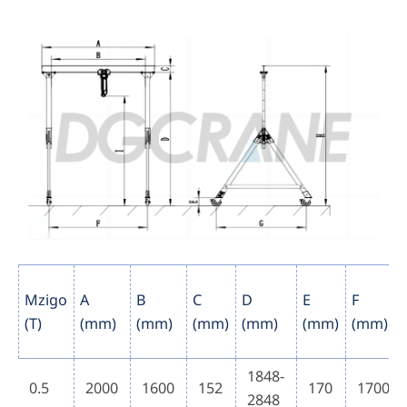
Mzigo
A
B
C
D
E
F
(T)
(mm)
(mm)
(mm)
(mm)
(mm)
(mm)
1848-
0.5
2000
1600
152
170
1700
2848