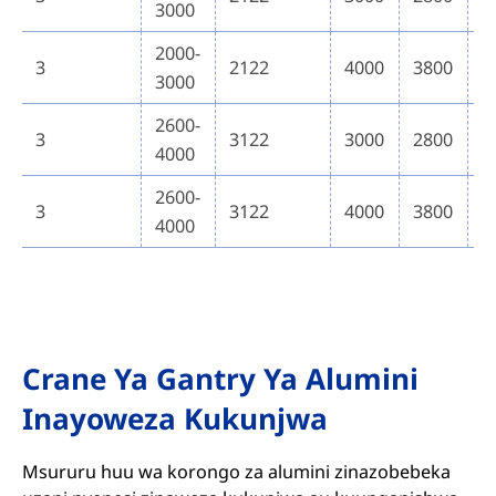
3000
2000-
3
2122
4000
3800
6
3000
2600-
3
3122
3000
2800
6
4000
2600-
3
3122
4000
3800
6
4000
Crane Ya Gantry Ya Alumini
Inayoweza Kukunjwa
Msururu huu wa korongo za alumini zinazobebeka