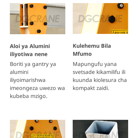
Kulehemu Bila
Aloi ya Alumini
Mfumo
iliyotiwa nene
Mapungufu yana
Boriti ya gantry ya
svetsade kikamilifu ili
alumini
kuunda kiolesura cha
iliyoimarishwa
kompakt zaidi.
imeongeza uwezo wa
kubeba mzigo.