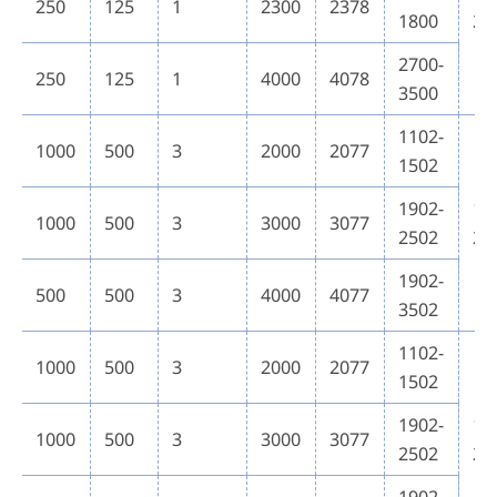
250
125
1
2300
2378
1800
29
2700-
250
125
1
4000
4078
3500
1102-
1000
500
3
2000
2077
1502
1902-
16
1000
500
3
3000
3077
2502
21
1902-
500
500
3
4000
4077
3502
1102-
1000
500
3
2000
2077
1502
1902-
19
1000
500
3
3000
3077
2502
26