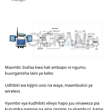
Maombi: Inafaa kwa hali ambapo ni ngumu
kuunganisha laini ya kebo
Udhibiti wa kijijini usio na waya, maambukizi ya
wireless
Vyombo vya kudhibiti vilivyo hapo juu vinaweza pia
kutumika pamoja na aina zingine za vitambuzi, kama