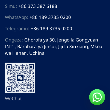
Simu:
+86 373 387 6188
WhatsApp:
+86 189 3735 0200
Telegramu:
+86 189 3735 0200
Ongeza:
Ghorofa ya 30, Jengo la Gongyuan
INT'I, Barabara ya Jinsui, Jiji la Xinxiang, Mkoa
wa Henan, Uchina
WeChat