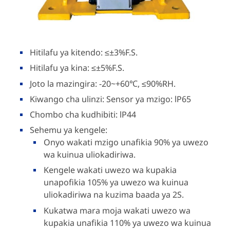
Hitilafu ya kitendo: ≤±3%F.S.
Hitilafu ya kina: ≤±5%F.S.
Joto la mazingira: -20~+60℃, ≤90%RH.
Kiwango cha ulinzi: Sensor ya mzigo: lP65
Chombo cha kudhibiti: lP44
Sehemu ya kengele:
Onyo wakati mzigo unafikia 90% ya uwezo
wa kuinua uliokadiriwa.
Kengele wakati uwezo wa kupakia
unapofikia 105% ya uwezo wa kuinua
uliokadiriwa na kuzima baada ya 2S.
Kukatwa mara moja wakati uwezo wa
kupakia unafikia 110% ya uwezo wa kuinua