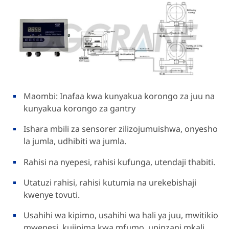
Maombi: Inafaa kwa kunyakua korongo za juu na
kunyakua korongo za gantry
Ishara mbili za sensorer zilizojumuishwa, onyesho
la jumla, udhibiti wa jumla.
Rahisi na nyepesi, rahisi kufunga, utendaji thabiti.
Utatuzi rahisi, rahisi kutumia na urekebishaji
kwenye tovuti.
Usahihi wa kipimo, usahihi wa hali ya juu, mwitikio
mwepesi, kujipima kwa mfumo, upinzani mkali