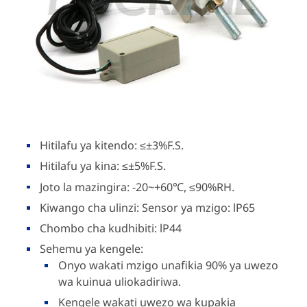
Hitilafu ya kitendo: ≤±3%F.S.
Hitilafu ya kina: ≤±5%F.S.
Joto la mazingira: -20~+60℃, ≤90%RH.
Kiwango cha ulinzi: Sensor ya mzigo: lP65
Chombo cha kudhibiti: lP44
Sehemu ya kengele:
Onyo wakati mzigo unafikia 90% ya uwezo
wa kuinua uliokadiriwa.
Kengele wakati uwezo wa kupakia