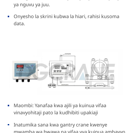
ya nguvu ya juu.
Onyesho la skrini kubwa la hiari, rahisi kusoma
data.
Maombi: Yanafaa kwa ajili ya kuinua vifaa
vinavyohitaji pato la kudhibiti upakiaji
Inatumika sana kwa gantry crane kwenye
mwamba wa bwawa na vifaa vya kuinua ambavyo