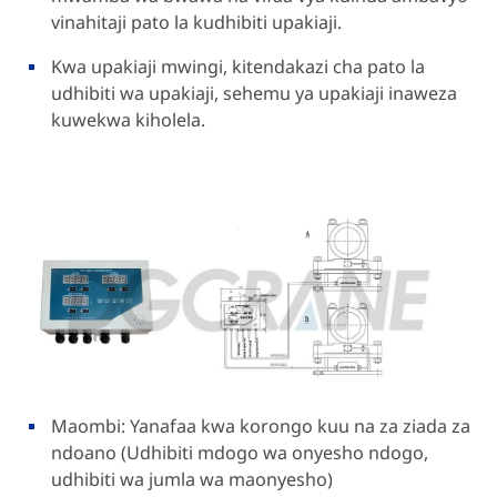
vinahitaji pato la kudhibiti upakiaji.
Kwa upakiaji mwingi, kitendakazi cha pato la
udhibiti wa upakiaji, sehemu ya upakiaji inaweza
kuwekwa kiholela.
Maombi: Yanafaa kwa korongo kuu na za ziada za
ndoano (Udhibiti mdogo wa onyesho ndogo,
udhibiti wa jumla wa maonyesho)