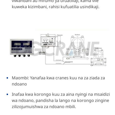
viwandani au mifumo ya ufuatiliaji, kama vile
kuweka kizimbani, rahisi kufuatilia usindikaji.
Maombi: Yanafaa kwa cranes kuu na za ziada za
ndoano
Inafaa kwa korongo kuu za aina nyingi na msaidizi
wa ndoano, pandisha la lango na korongo zingine
zilizojumuishwa za ndoano mbili.