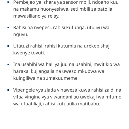
Pembejeo ya ishara ya sensor mbili, ndoano kuu
na makamu huonyeshwa, seti mbili za pato la
mawasiliano ya relay.
Rahisi na nyepesi, rahisi kufunga, utulivu wa
nguvu.
Utatuzi rahisi, rahisi kutumia na urekebishaji
kwenye tovuti.
Ina usahihi wa hali ya juu na usahihi, mwitikio wa
haraka, kujiangalia na uwezo mkubwa wa
kuingiliwa na sumakuumeme.
Vipengele vya ziada vinaweza kuwa rahisi zaidi na
vifaa vingine vya viwandani au uwekaji wa mfumo
wa ufuatiliaji, rahisi kufuatilia matibabu.