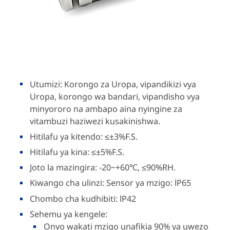
Utumizi: Korongo za Uropa, vipandikizi vya
Uropa, korongo wa bandari, vipandisho vya
minyororo na ambapo aina nyingine za
vitambuzi haziwezi kusakinishwa.
Hitilafu ya kitendo: ≤±3%F.S.
Hitilafu ya kina: ≤±5%F.S.
Joto la mazingira: -20~+60℃, ≤90%RH.
Kiwango cha ulinzi: Sensor ya mzigo: lP65
Chombo cha kudhibiti: lP42
Sehemu ya kengele:
Onyo wakati mzigo unafikia 90% ya uwezo