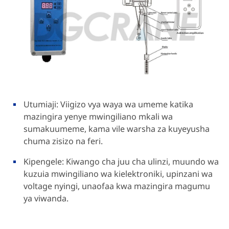
Utumiaji: Viigizo vya waya wa umeme katika
mazingira yenye mwingiliano mkali wa
sumakuumeme, kama vile warsha za kuyeyusha
chuma zisizo na feri.
Kipengele: Kiwango cha juu cha ulinzi, muundo wa
kuzuia mwingiliano wa kielektroniki, upinzani wa
voltage nyingi, unaofaa kwa mazingira magumu
ya viwanda.