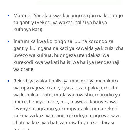
Maombi: Yanafaa kwa korongo za juu na korongo
za gantry (Rekodi ya wakati halisi ya hali ya
kufanya kazi)
Inatumika kwa korongo za juu na korongo za
gantry, kulingana na kazi ya kawaida ya kizuizi cha
uwezo wa kuinua, huongeza utendakazi wa
kurekodi kwa wakati halisi wa hali ya uendeshaji
wa crane.
Rekodi ya wakati halisi ya maelezo ya mchakato
wa upakiaji wa crane, nyakati za upakiaji, muda
wa kupakia, uzito, muda wa mwisho, marudio ya
operesheni ya crane, n.k., inaweza kuonyeshwa
kwenye programu ya kompyuta ili kuona rekodi
za kina za kazi ya crane, rekodi ya mzigo wa kazi.
chati na kazi ya chati za masafa ya ukandarasi
mdogo.