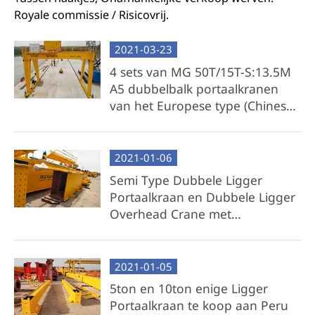
Royale commissie / Risicovrij.
2021-03-23
4 sets van MG 50T/15T-S:13.5M
A5 dubbelbalk portaalkranen
van het Europese type (Chinese
configuratie) uitgevoerd naar
Kenia
2021-01-06
Semi Type Dubbele Ligger
Portaalkraan en Dubbele Ligger
Overhead Crane met
Geïntegreerd Hijstoestel te koop
aan Filippijnen
2021-01-05
5ton en 10ton enige Ligger
Portaalkraan te koop aan Peru