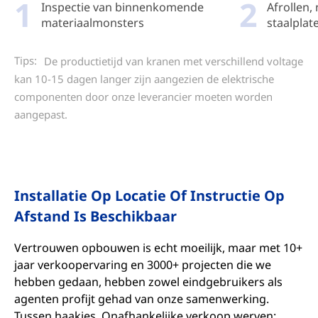
1
2
Inspectie van binnenkomende
Afrollen,
materiaalmonsters
staalplat
Tips:
De productietijd van kranen met verschillend voltage
kan 10-15 dagen langer zijn aangezien de elektrische
componenten door onze leverancier moeten worden
aangepast.
Installatie Op Locatie Of Instructie Op
Afstand Is Beschikbaar
Vertrouwen opbouwen is echt moeilijk, maar met 10+
jaar verkoopervaring en 3000+ projecten die we
hebben gedaan, hebben zowel eindgebruikers als
agenten profijt gehad van onze samenwerking.
Tussen haakjes, Onafhankelijke verkoop werven: