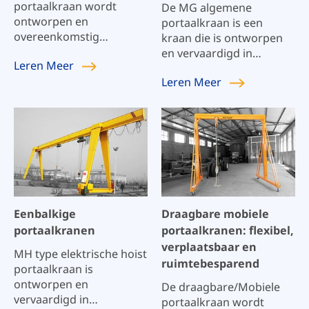
portaalkraan wordt
De MG algemene
ontworpen en
portaalkraan is een
overeenkomstig
kraan die is ontworpen
nationale en de
en vervaardigd in
Leren
Meer
industrienormen zoals
overeenstemming met
Leren
Meer
GB/T3811 "Specificatie
nationale en
van het Kraanontwerp"
industrienormen zoals
en GB/T14406 "Algemene
GB/T3811 "Crane Design
Portaalkraan"
Specification" en
vervaardigd. Het is
GB/T14406 "General
geschikt voor plaatsen
Gantry Crane". De kraan
zoals snelwegen, de
is geschikt voor gebruik
werven van de brugbalk
binnen of in de open
en brugbouw. De
lucht en wordt gebruikt
Eenbalkige
Draagbare mobiele
terughaalapparaten
voor het hijsen van
portaalkranen
portaalkranen: flexibel,
kunnen haken, spreiders
materialen en het
verplaatsbaar en
en speld-type
installeren en
MH type elektrische hoist
ruimtebesparend
beweegbare katrollen
onderhouden van
portaalkraan is
zijn. Het frame van de
apparatuur. De kraan is
ontworpen en
De draagbare/Mobiele
portaalkraan is van het
samengesteld uit de
vervaardigd in
portaalkraan wordt