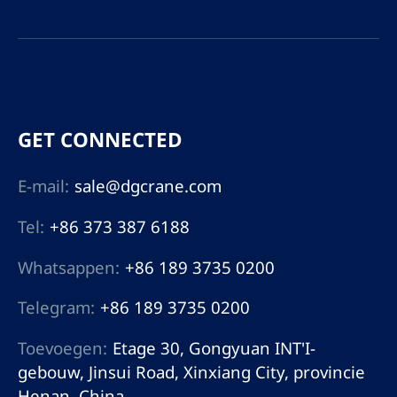
gerealiseerd. Het kan
arbeidskrachten
verminderen, productie
en verrichtingskosten
drukken, en het
werkefficiency
verbeteren.
GET CONNECTED
E-mail:
sale@dgcrane.com
Tel:
+86 373 387 6188
Whatsappen:
+86 189 3735 0200
Telegram:
+86 189 3735 0200
Toevoegen:
Etage 30, Gongyuan INT'I-
gebouw, Jinsui Road, Xinxiang City, provincie
Henan, China