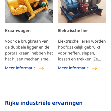
mechanische levensduur,
gemakkelijk onderhoud,
en hoge
kostenprestaties.
Kraanwagen
Elektrische lier
Voor de brugkraan van
Elektrische lieren worden
de dubbele ligger en de
hoofdzakelijk gebruikt
portaalkraan, hebben het
voor heffen, slepen,
het hijsen mechanisme
lossen en trekken. Ze
en de karretjestrekker
kunnen verticaal,
Meer informatie
Meer informatie
over het algemeen het
horizontaal of schuin
volgende type: LH-
worden opgeheven.
hijstjestrolley,
Geïntegreerde hijstrolley,
QD-hijstjestrolley.
Rijke industriële ervaringen