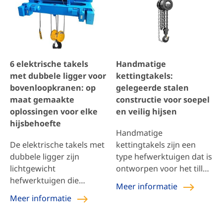
omgevingen met hoge
bundelen van losse
explosieveiligheidseisen,
onderdelen, het spannen
met name op locaties
van lijnen en het uitlijnen
waar brandbare gassen
van lassen. Hij is vooral
of stof aanwezig zijn,
handig in krappe
6 elektrische takels
Handmatige
zoals chemische
werkruimtes, bij
met dubbele ligger voor
kettingtakels:
fabrieken, olievelden en
werkzaamheden op
bovenloopkranen: op
gelegeerde stalen
mijnen. Kenmerken van
grote hoogte in de
maat gemaakte
constructie voor soepel
[…]
buitenlucht en voor het
oplossingen voor elke
en veilig hijsen
trekken onder
hijsbehoefte
verschillende hoeken.
Handmatige
0,25-9 ton
De elektrische takels met
kettingtakels zijn een
kettinghefboomtakel De
dubbele ligger zijn
type hefwerktuigen dat is
[…]
lichtgewicht
ontworpen voor het tillen
hefwerktuigen die
van kleine apparatuur en
Meer informatie
bestaan uit een
goederen over korte
Meer informatie
hijsmechanisme, een
afstanden. Het werkt
loopmechanisme, een
door aan de handketting