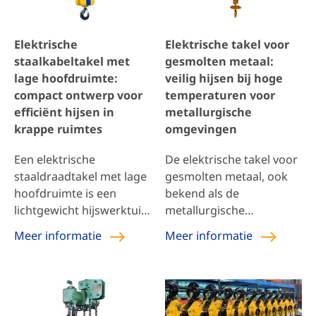
Elektrische
Elektrische takel voor
staalkabeltakel met
gesmolten metaal:
lage hoofdruimte:
veilig hijsen bij hoge
compact ontwerp voor
temperaturen voor
efficiënt hijsen in
metallurgische
krappe ruimtes
omgevingen
Een elektrische
De elektrische takel voor
staaldraadtakel met lage
gesmolten metaal, ook
hoofdruimte is een
bekend als de
lichtgewicht hijswerktuig
metallurgische
dat geschikt is voor het
elektrische takel, is
Meer informatie
Meer informatie
uitvoeren van allerlei
ontworpen voor het tillen
soorten
van zware lasten, met
materiaalbehandelingswerkzaamheden
name in omgevingen met
op lage gebouwhoogtes.
gesmolten
Het heeft een sterk
metaalverwerking. Deze