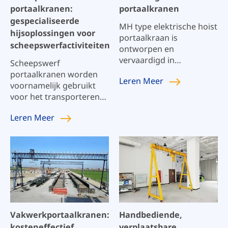
portaalkranen:
portaalkranen
gespecialiseerde
MH type elektrische hoist
hijsoplossingen voor
portaalkraan is
scheepswerfactiviteiten
ontworpen en
vervaardigd in
Scheepswerf
overeenstemming met
portaalkranen worden
Leren
Meer
de nationale en
voornamelijk gebruikt
industriële normen, zoals
voor het transporteren
GB/T3811-2008 "Crane
van grote
Design Specification" en
Leren
Meer
scheepsstructuren, het
JB/T5663-2008 "Electric
installeren van
Hoist Gantry Crane"
scheepsapparatuur, het
verplaatsen van
grondstoffen en het
assembleren of
repareren van schepen.
Ze kunnen grote en
zware objecten hanteren
Vakwerkportaalkranen:
Handbediende,
en spelen een cruciale rol
kosteneffectief,
verplaatsbare