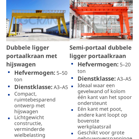
Dubbele ligger
Semi-portaal dubbele
portaalkraan met
ligger portaalkraan
hijswagen
Hefvermogen:
5–20
ton
Hefvermogen:
5–50
Dienstklasse:
A3–A5
ton
Ideaal waar een
Dienstklasse:
A3–A5
gevelwand of kolom
Compact,
één kant van het spoor
ruimtebesparend
ondersteunt
ontwerp met
Eén kant met poot,
hijswagen
andere kant loopt op
Lichtgewicht
bovenste
constructie,
werkplaatsrail
verminderde
Geschikt voor grote
wielbelasting
gebouwoverspanninge