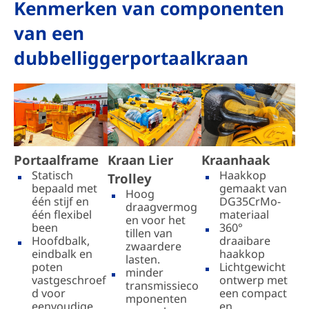
Kenmerken van componenten
van een
dubbelliggerportaalkraan
Portaalframe
Kraan Lier
Kraanhaak
Statisch
Haakkop
Trolley
bepaald met
gemaakt van
Hoog
één stijf en
DG35CrMo-
draagvermog
één flexibel
materiaal
en voor het
been
360°
tillen van
Hoofdbalk,
draaibare
zwaardere
eindbalk en
haakkop
lasten.
poten
Lichtgewicht
minder
vastgeschroef
ontwerp met
transmissieco
d voor
een compact
mponenten
eenvoudige
en