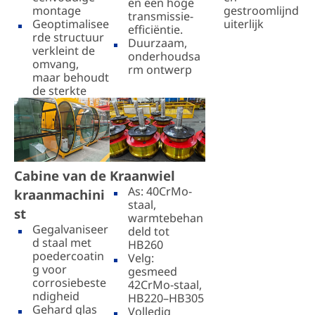
en een hoge
montage
gestroomlijnd
transmissie-
Geoptimalisee
uiterlijk
efficiëntie.
rde structuur
Duurzaam,
verkleint de
onderhoudsa
omvang,
rm ontwerp
maar behoudt
de sterkte
Cabine van de
Kraanwiel
As: 40CrMo-
kraanmachini
staal,
st
warmtebehan
Gegalvaniseer
deld tot
d staal met
HB260
poedercoatin
Velg:
g voor
gesmeed
corrosiebeste
42CrMo-staal,
ndigheid
HB220–HB305
Gehard glas
Volledig