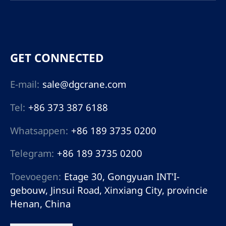
de algemene flexibiliteit
verhoogt en de
draagkracht van het
portaalframe verbetert.
GET CONNECTED
E-mail:
sale@dgcrane.com
Tel:
+86 373 387 6188
Whatsappen:
+86 189 3735 0200
Telegram:
+86 189 3735 0200
Toevoegen:
Etage 30, Gongyuan INT'I-
gebouw, Jinsui Road, Xinxiang City, provincie
Henan, China