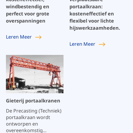
bij het garanderen van
windbestendig en
portaalkraan:
efficiënte en veilige
perfect voor grote
kosteneffectief en
operaties in
overspanningen
flexibel voor lichte
scheepsbouw- en
onderhoudsprocessen.
hijswerkzaamheden.
Leren
Meer
Leren
Meer
Gieterij portaalkranen
De Precasting (Techniek)
portaalkraan wordt
ontworpen en
overeenkomstig