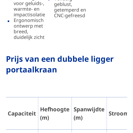
voor geluids-,
geblust,
warmte- en
getemperd en
impactisolatie
CNC-gefreesd
Ergonomisch
ontwerp met
breed,
duidelijk zicht
Prijs van een dubbele ligger
portaalkraan
Hefhoogte
Spanwijdte
Capaciteit
Stroomv
(m)
(m)