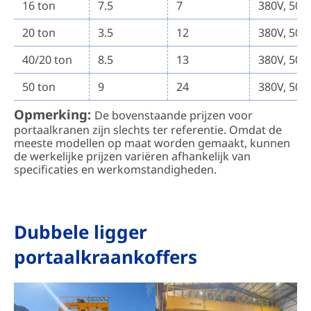
16 ton
7.5
7
380V, 50Hz
20 ton
3.5
12
380V, 50Hz
40/20 ton
8.5
13
380V, 50Hz
50 ton
9
24
380V, 50Hz
Opmerking:
De bovenstaande prijzen voor
portaalkranen zijn slechts ter referentie. Omdat de
meeste modellen op maat worden gemaakt, kunnen
de werkelijke prijzen variëren afhankelijk van
specificaties en werkomstandigheden.
Dubbele ligger
portaalkraankoffers