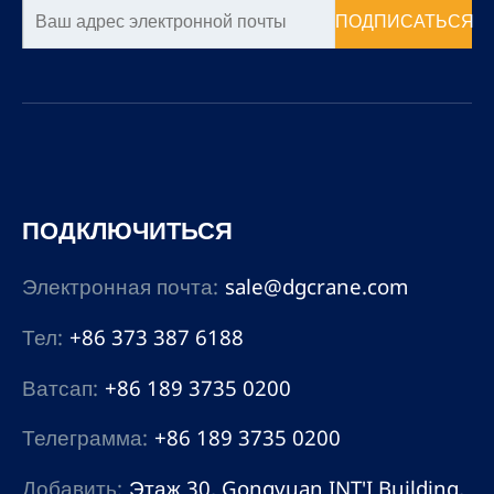
чистых помещений и т.д.
ПОДПИСАТЬСЯ
С помощью
электрической или
ручной тали реализуется
подъемное
оборудование. Это
позволяет сократить
рабочую силу, снизить
производственные и
ПОДКЛЮЧИТЬСЯ
эксплуатационные
расходы, повысить
эффективность работы.
Электронная почта:
sale@dgcrane.com
Тел:
+86 373 387 6188
Ватсап:
+86 189 3735 0200
Телеграмма:
+86 189 3735 0200
Добавить:
Этаж 30, Gongyuan INT'I Building,