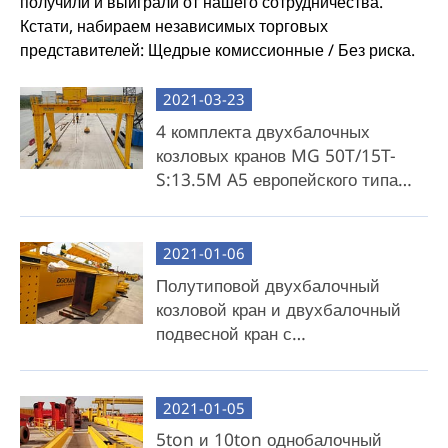
получили и выиграли от нашего сотрудничества.
Кстати, набираем независимых торговых
представителей: Щедрые комиссионные / Без риска.
2021-03-23
4 комплекта двухбалочных
козловых кранов MG 50T/15T-
S:13.5M A5 европейского типа
(китайская конфигурация)
экспортируются в Кению
2021-01-06
Полутиповой двухбалочный
козловой кран и двухбалочный
подвесной кран с
интегрированным подъемником
для продажи на Филиппины
2021-01-05
5ton и 10ton однобалочный