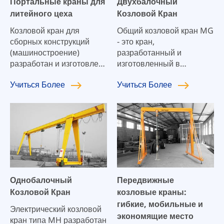
Портальные краны для
Двухбалочный
литейного цеха
Козловой Кран
Козловой кран для
Общий козловой кран MG
сборных конструкций
- это кран,
(машиностроение)
разработанный и
разработан и изготовлен
изготовленный в
в соответствии с
соответствии с
Учиться
Более
Учиться
Более
национальными и
национальными и
отраслевыми
отраслевыми
стандартами, такими как
стандартами, такими как
GB/T3811
GB/T3811
"Спецификация
"Спецификация
конструкции крана" и
конструкции крана" и
GB/T14406 "Общий
GB/T14406 "Общий
козловой кран". Он
козловой кран". Кран
подходит для таких мест,
подходит для работы в
Однобалочный
Передвижные
как автомагистрали,
помещении или на
Козловой Кран
козловые краны:
склады мостовых балок и
открытом воздухе,
гибкие, мобильные и
возведение мостов. В
используется для
Электрический козловой
экономящие место
качестве подъемных
подъема материалов,
кран типа MH разработан