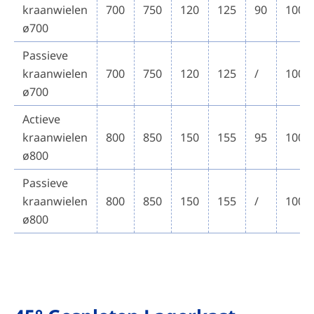
kraanwielen
700
750
120
125
90
100~
ø700
Passieve
kraanwielen
700
750
120
125
/
100~
ø700
Actieve
kraanwielen
800
850
150
155
95
100~
ø800
Passieve
kraanwielen
800
850
150
155
/
100~
ø800