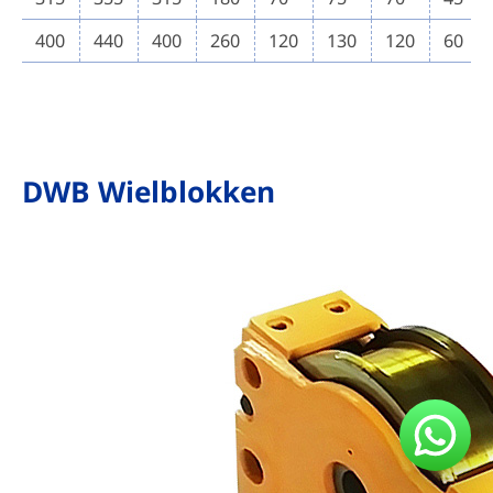
400
440
400
260
120
130
120
60
DWB Wielblokken