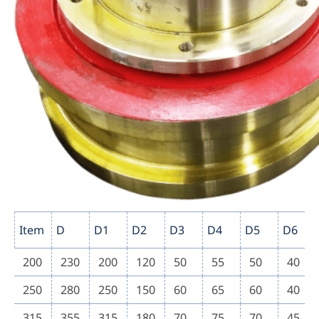
Item
D
D1
D2
D3
D4
D5
D6
200
230
200
120
50
55
50
40
250
280
250
150
60
65
60
40
315
355
315
180
70
75
70
45