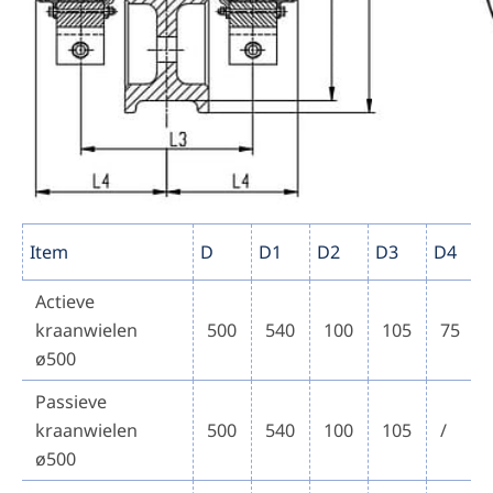
Item
D
D1
D2
D3
D4
Actieve
kraanwielen
500
540
100
105
75
ø500
Passieve
kraanwielen
500
540
100
105
/
ø500