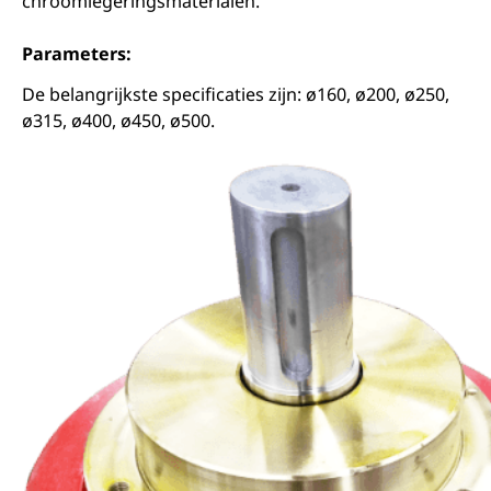
chroomlegeringsmaterialen.
Parameters:
De belangrijkste specificaties zijn: ø160, ø200, ø250,
ø315, ø400, ø450, ø500.