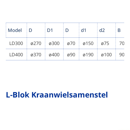
Model
D
D1
D
d1
d2
B
LD300
ø270
ø300
ø70
ø150
ø75
70
LD400
ø370
ø400
ø90
ø190
ø100
90
L-Blok Kraanwielsamenstel