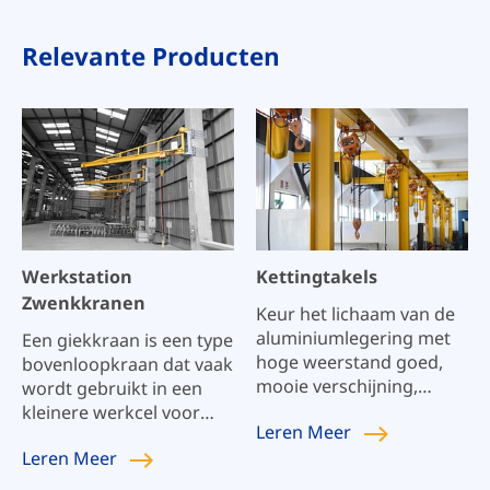
Relevante Producten
Werkstation
Kettingtakels
Zwenkkranen
Keur het lichaam van de
aluminiumlegering met
Een giekkraan is een type
hoge weerstand goed,
bovenloopkraan dat vaak
mooie verschijning,
wordt gebruikt in een
compact lichaam, kleine
kleinere werkcel voor
Leren
Meer
grootte, lichtgewicht,
repetitieve en unieke
Leren
Meer
hoge flexibiliteit, en
hijstaken. Zwenkkranen
redelijke structuur;
zijn uiterst veelzijdig en