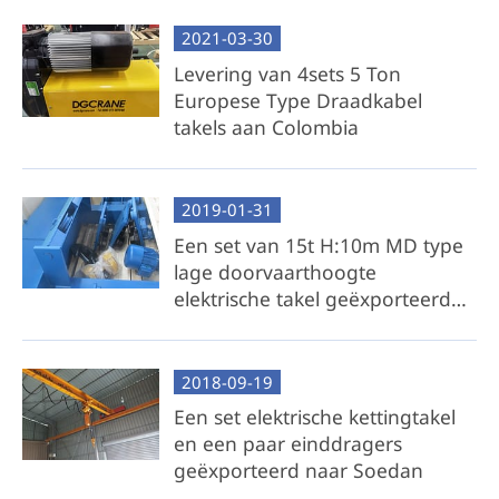
2021-03-30
Levering van 4sets 5 Ton
Europese Type Draadkabel
takels aan Colombia
2019-01-31
Een set van 15t H:10m MD type
lage doorvaarthoogte
elektrische takel geëxporteerd
naar Malta op 8 jan. 2019
2018-09-19
Een set elektrische kettingtakel
en een paar einddragers
geëxporteerd naar Soedan