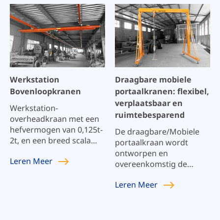
kunnen ook worden
gekoppeld aan
brugkranen om de
productie te
maximaliseren.
Werkstation
Draagbare mobiele
Bovenloopkranen
portaalkranen: flexibel,
verplaatsbaar en
Werkstation-
ruimtebesparend
overheadkraan met een
hefvermogen van 0,125t-
De draagbare/Mobiele
2t, en een breed scala
portaalkraan wordt
aan toepassingen. Het
ontworpen en
Leren
Meer
grootste voordeel van de
overeenkomstig de
Workstation-
nationale norm JB/T5663-
overheadkraan van ons
Leren
Meer
2008 vervaardigd. Het is
bedrijf is dat hij op elk
geschikt voor het
moment gemakkelijk kan
vervaardigen van
worden uitgebreid en
vormen,