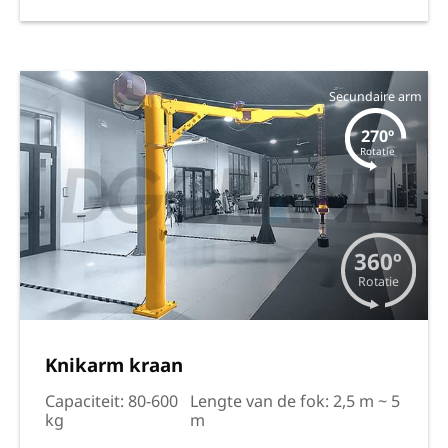
Secundaire arm
270º
Rotatie
360º
Rotatie
Knikarm kraan
Capaciteit: 80-600
Lengte van de fok: 2,5 m ~ 5
kg
m