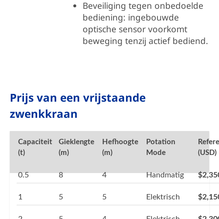
Beveiliging tegen onbedoelde
bediening: ingebouwde
optische sensor voorkomt
beweging tenzij actief bediend.
Prijs van een vrijstaande
zwenkkraan
Capaciteit
Gieklengte
Hefhoogte
Potation
Refere
(t)
(m)
(m)
Mode
(USD)
0.5
8
4
Handmatig
$2,35
1
5
5
Elektrisch
$2,15
2
5
4
Elektrisch
$2,30