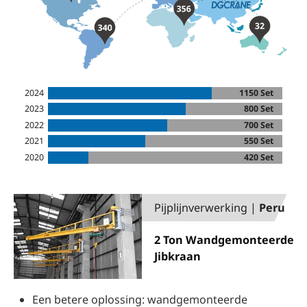
2024
1150 Set
2023
800 Set
2022
700 Set
2021
550 Set
2020
420 Set
Pijplijnverwerking |
Peru
2 Ton Wandgemonteerde
Jibkraan
Een betere oplossing: wandgemonteerde