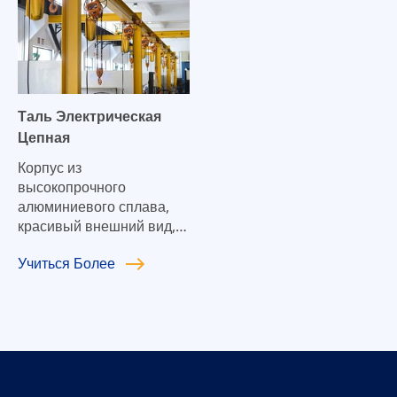
Таль Электрическая
Цепная
Корпус из
высокопрочного
алюминиевого сплава,
красивый внешний вид,
компактный корпус,
Учиться
Более
небольшой размер,
легкий вес, высокая
гибкость и разумная
структура;