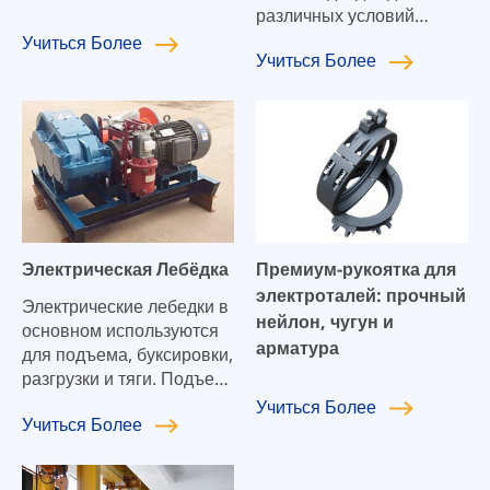
различных условий
работы. Отечественный
Учиться
Более
Учиться
Более
зрелый продукт, простая
структура, сильная
стабильность, высокий
коэффициент
безопасности,
длительный
механический срок
службы, простота
обслуживания и высокая
Электрическая Лебёдка
Премиум-рукоятка для
стоимость.
электроталей: прочный
Электрические лебедки в
нейлон, чугун и
основном используются
арматура
для подъема, буксировки,
разгрузки и тяги. Подъем
может осуществляться
Учиться
Более
Учиться
Более
вертикально,
горизонтально или
наклонно.