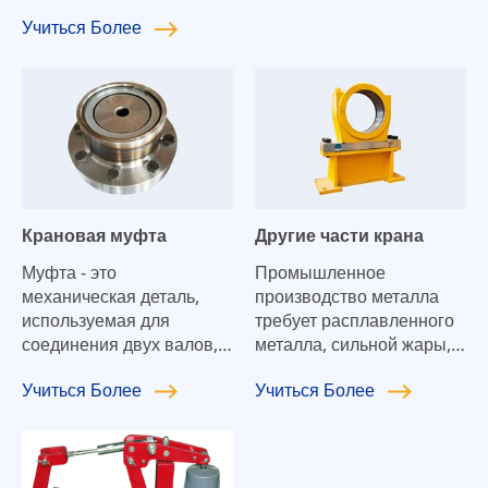
Учиться
Более
Крановая муфта
Другие части крана
Муфта - это
Промышленное
механическая деталь,
производство металла
используемая для
требует расплавленного
соединения двух валов,
металла, сильной жары,
чтобы они могли
пыли, опасной нагрузки и
Учиться
Более
Учиться
Более
вращаться вместе и
непрерывного
передавать движение и
производства. Мы
крутящий момент. В
сотрудничаем с вами для
высокоскоростных и
подъема тяжелых и