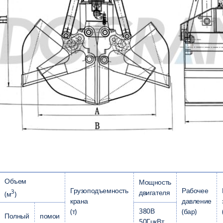
Объем
Мощность
Грузоподъемность
Рабочее
3
двигателя
(м
)
крана
давление
380В
(т)
(бар)
Полный
помои
50ГцкВт