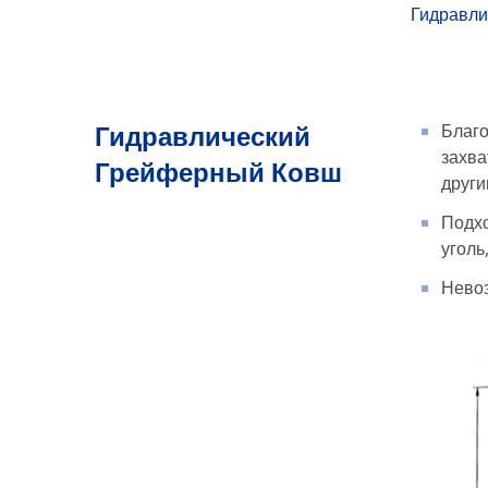
Гидравли
Гидравлический
Благо
захва
Грейферный Ковш
други
Подхо
уголь
Невоз