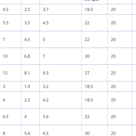
4.5
2.5
3.7
18.5
20
5.5
3.5
4.5
22
20
7
4.5
5
22
20
10
6.8
7
30
20
12
8.1
9.3
37
25
3
1.9
3.2
18.5
20
4
2.2
4.2
18.5
20
6.5
4
5.6
22
20
8
5.4
6.5
30
20