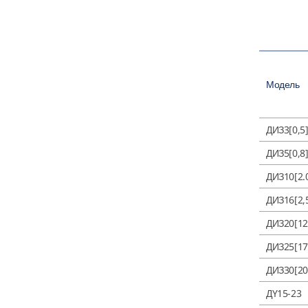
Модель
ДИЗ3[0,5]
ДИЗ5[0,8]
ДИЗ10[2.0
ДИЗ16[2,5
ДИЗ20[12
ДИЗ25[17
ДИЗ30[20
ДY15-23