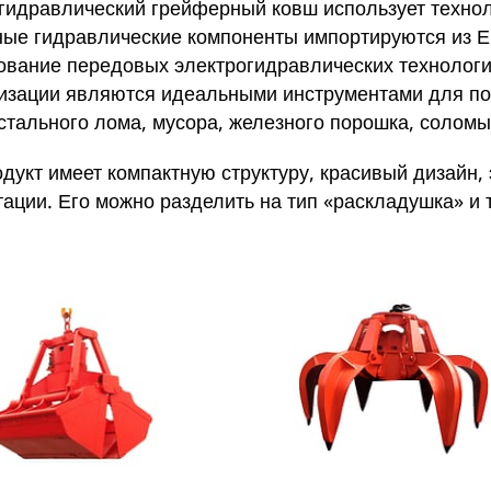
гидравлический грейферный ковш использует технол
ные гидравлические компоненты импортируются из Е
ование передовых электрогидравлических технологий
изации являются идеальными инструментами для погр
 стального лома, мусора, железного порошка, соломы
одукт имеет компактную структуру, красивый дизайн,
тации. Его можно разделить на тип «раскладушка» и 