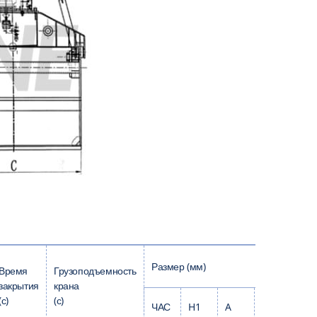
Размер (мм)
Время
Грузоподъемность
закрытия
крана
(с)
(с)
ЧАС
H1
A
Б
С