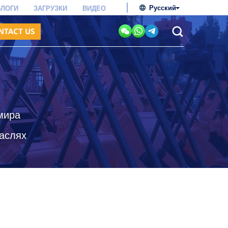
Русский
БЛОГИ
ЗАГРУЗКИ
ВИДЕО
NTACT US
мира
раслях