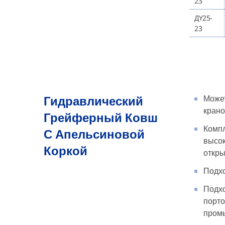
23
ДY25-
23
Гидравлический
Может
крано
Грейферный Ковш
Компл
С Апельсиновой
высок
Коркой
откры
Подхо
Подхо
порто
пром