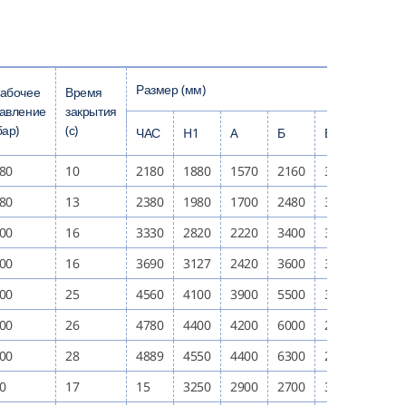
Размер (мм)
абочее
Время
авление
закрытия
бар)
(с)
ЧАС
H1
A
Б
Б
С
80
10
2180
1880
1570
2160
3000
2400
80
13
2380
1980
1700
2480
3000
2500
00
16
3330
2820
2220
3400
3400
2700
00
16
3690
3127
2420
3600
3700
3200
00
25
4560
4100
3900
5500
3820
3400
00
26
4780
4400
4200
6000
2700
2000
00
28
4889
4550
4400
6300
2800
2200
0
17
15
3250
2900
2700
3300
2600