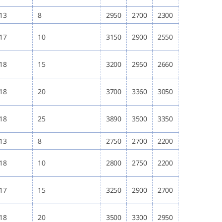
13
8
2950
2700
2300
3000
240
17
10
3150
2900
2550
3000
250
18
15
3200
2950
2660
3400
270
18
20
3700
3360
3050
3700
320
18
25
3890
3500
3350
3820
340
13
8
2750
2700
2200
2700
200
18
10
2800
2750
2200
2800
220
17
15
3250
2900
2700
3300
260
18
20
3500
3300
2950
3400
295