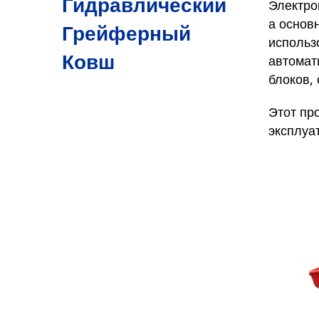
Гидравлический
Электро
а основ
Грейферный
использ
Ковш
автомат
блоков,
Этот пр
эксплуа