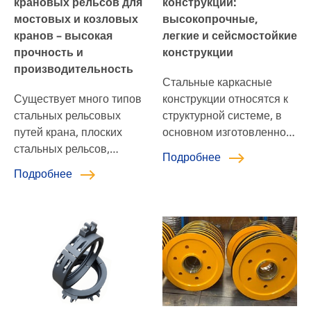
крановых рельсов для
конструкции:
мостовых и козловых
высокопрочные,
кранов – высокая
легкие и сейсмостойкие
прочность и
конструкции
производительность
Стальные каркасные
Существует много типов
конструкции относятся к
стальных рельсовых
структурной системе, в
путей крана, плоских
основном изготовленной
стальных рельсов,
из стали, соединенной
Подробнее
DIN536, JIS E 1103,
такими методами, как
Подробнее
YB/T5055 и других легких
сварка, болтовое
и тяжелых типов рельсов,
соединение или
которые могут
заклепывание. Стальные
использоваться для
конструкции широко
рельсов крана. Они
используются в
имеют различные формы
различных областях
и различные сценарии
техники, включая здания,
применения. Выбор
мосты, промышленные