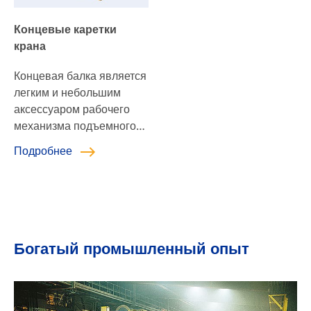
твердость блока,
Концевые каретки
одновременно снижая
крана
расход сырья. Они
широко используются в
Концевая балка является
портовом оборудовании,
легким и небольшим
подъемном
аксессуаром рабочего
оборудовании,
механизма подъемного
горнодобывающей
оборудования, который
технике и […]
Подробнее
можно разделить на:
концевую балку
однобалочного крана и
концевую балку
двухбалочного крана.
Богатый промышленный опыт