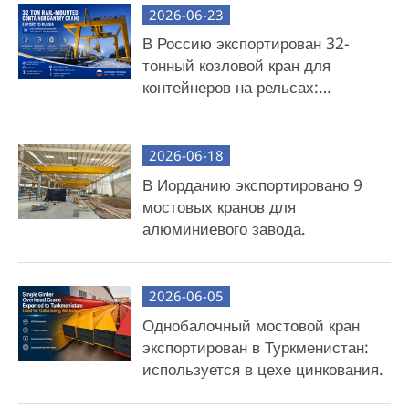
усилиями.
2026-06-23
В Россию экспортирован 32-
Лучше всего подходит для: клиентов, для
тонный козловой кран для
которых важны удобство, экономия времени и
контейнеров на рельсах:
простота развертывания.
предназначен для работы в
условиях низких температур.
Комплектация мостового крана
2026-06-18
Исключения: поперечная балка (приобретается
В Иорданию экспортировано 9
клиентом на месте).
мостовых кранов для
алюминиевого завода.
Основные преимущества:
Сокращение транспортных расходов:
устранение расходов на транспортировку
2026-06-05
громоздких поперечных балок.
Однобалочный мостовой кран
экспортирован в Туркменистан:
Локальная гибкость: мы предоставляем
используется в цехе цинкования.
подробные инженерные чертежи, 3D-
модели и пошаговые инструкции по