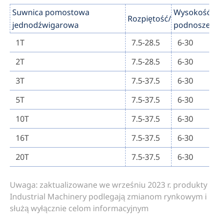
Suwnica pomostowa
Wysokość
Rozpiętość/m
jednodźwigarowa
podnoszeni
1T
7.5-28.5
6-30
2T
7.5-28.5
6-30
3T
7.5-37.5
6-30
5T
7.5-37.5
6-30
10T
7.5-37.5
6-30
16T
7.5-37.5
6-30
20T
7.5-37.5
6-30
Uwaga: zaktualizowane we wrześniu 2023 r. produkty
Industrial Machinery podlegają zmianom rynkowym i
służą wyłącznie celom informacyjnym