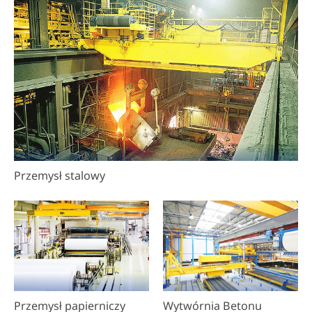
do nalewania gorącego
metalu, do podnoszenia
gotowych produktów w
walcowni. Od stanowiska
ładowania, stanowiska
konwertorowego,
stanowiska zalewania,
stanowiska konserwacji
sprzętu, stanowiska
układania wyrobów
Przemysł stalowy
gotowych, nasze
zaawansowane produkty
i usługi mogą poprawić
bezpieczeństwo i
wydajność operacji w
każdym obszarze
zakładu.
Przemysł papierniczy
Wytwórnia Betonu