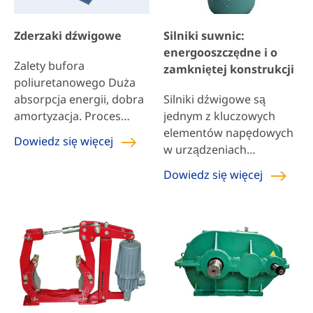
Zderzaki dźwigowe
Silniki suwnic:
energooszczędne i o
Zalety bufora
zamkniętej konstrukcji
poliuretanowego Duża
absorpcja energii, dobra
Silniki dźwigowe są
amortyzacja. Proces
jednym z kluczowych
amortyzacji może
elementów napędowych
Dowiedz się więcej
pochłonąć 40% energii,
w urządzeniach
60% energii jest
dźwigowych. Dostarczają
Dowiedz się więcej
magazynowane i
mocy, umożliwiając
ostatecznie uwalniane,
dźwigowi wykonywanie
umiarkowane odbicie,
różnych operacji, takich
ściśliwość i dobra
jak podnoszenie,
sprężystość. Niewielka
obracanie i
waga Tania praca to
przemieszczanie.
miękka kolizja, brak
Wydajność silnika
hałasu, brak iskier, często
dźwigowego