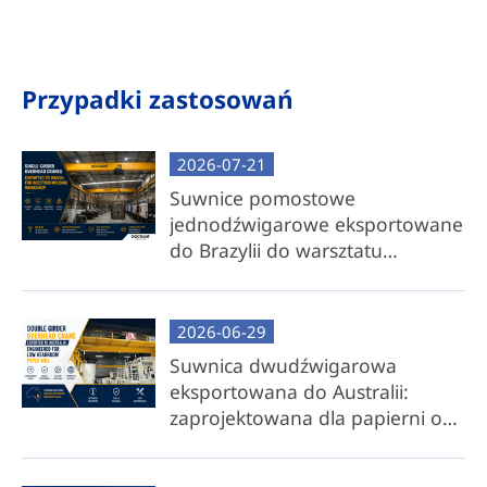
pakiety suwnic i pakiety suwnic składowych.
Kompletny pakiet suwnicy
Przypadki zastosowań
Dostawa pełnego systemu: obejmuje wstępnie
zmontowany wózek, belkę poprzeczną, wózki
2026-07-21
czołowe, systemy elektryfikacji i wszystkie
niezbędne komponenty.
Suwnice pomostowe
jednodźwigarowe eksportowane
Niezawodność potwierdzona testami
do Brazylii do warsztatu
fabrycznymi: W pełni zmontowane i
formowania wtryskowego
rygorystycznie przetestowane w naszym
zakładzie, aby zagwarantować gotowość
2026-06-29
operacyjną.
Suwnica dwudźwigarowa
Łatwa instalacja: Możliwość demontażu na czas
eksportowana do Australii:
transportu, a następnie szybki ponowny
zaprojektowana dla papierni o
montaż na miejscu przy minimalnym wysiłku.
małej wysokości