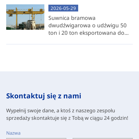
Najlepsze dla: klientów zwracających uwagę na
2026-05-29
koszty, mających dostęp do lokalnych zasobów
Suwnica bramowa
stali lub możliwości produkcyjnych.
dwudźwigarowa o udźwigu 50
ton i 20 ton eksportowana do
Kuwejtu: używana w
nadmorskiej elektrowni wodnej
Skontaktuj się z nami
Wypełnij swoje dane, a ktoś z naszego zespołu
sprzedaży skontaktuje się z Tobą w ciągu 24 godzin!
Nazwa