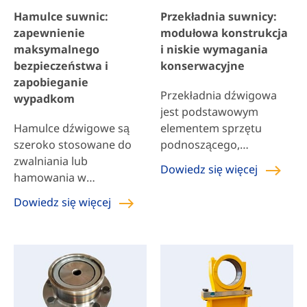
stosowana w miejscach
bezpośrednio wpływa na
Hamulce suwnic:
Przekładnia suwnicy:
przeciwwybuchowych
wydajność operacyjną i
zapewnienie
modułowa konstrukcja
Wady Nie nadaje się do
stabilność sprzętu. Do
maksymalnego
i niskie wymagania
[…]
powszechnych typów
bezpieczeństwa i
konserwacyjne
silników dźwigowych
zapobieganie
należą silniki
Przekładnia dźwigowa
wypadkom
przeciwwybuchowe,
jest podstawowym
silniki o zmiennej
Hamulce dźwigowe są
elementem sprzętu
częstotliwości, […]
szeroko stosowane do
podnoszącego,
zwalniania lub
specjalnie
Dowiedz się więcej
hamowania w
zaprojektowanym, aby
mechanicznych
sprostać wysokim
Dowiedz się więcej
urządzeniach
wymaganiom
napędowych w różnych
dotyczącym obciążenia i
branżach, w tym w
precyzyjnej pracy.
dźwigach, metalurgii,
Efektywnie przekształca
transporcie, górnictwie,
szybkie obroty silnika na
portach, dokach i
wolne obroty i wysoki