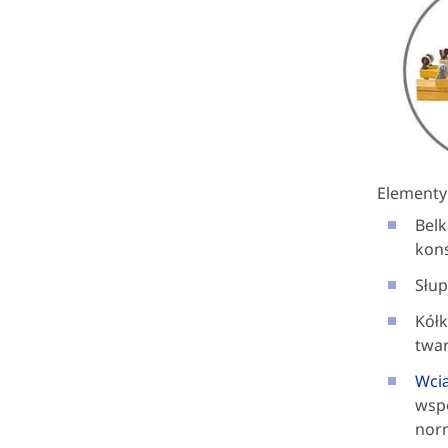
Elementy
Bel
kons
Słup
Kółk
twar
Wci
wspó
norm