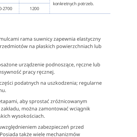
konkretnych potrzeb.
0-2700
1200
mulcami rama suwnicy zapewnia elastyczny
przedmiotów na płaskich powierzchniach lub
osażone urządzenie podnoszące, ręczne lub
ensywność pracy ręcznej.
ą części podatnych na uszkodzenia; regularne
nu.
etapami, aby sprostać zróżnicowanym
 zakładu, można zamontować wciągnik
iskich wysokościach.
 uwzględnieniem zabezpieczeń przed
 Posiada także wiele mechanizmów