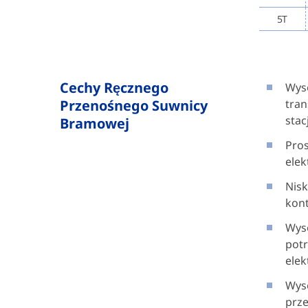
5T
Cechy Ręcznego
Wys
Przenośnego Suwnicy
tran
stac
Bramowej
Pros
elek
Nisk
kont
Wyso
pot
elek
Wys
prz