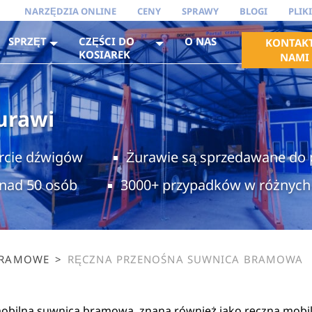
NARZĘDZIA ONLINE
CENY
SPRAWY
BLOGI
PLIK
SPRZĘT
CZĘŚCI DO
O NAS
KONTAKT
KOSIAREK
NAMI
urawi
rcie dźwigów
Żurawie są sprzedawane do 
onad 50 osób
3000+ przypadków w różnych
BRAMOWE
>
RĘCZNA PRZENOŚNA SUWNICA BRAMOWA
obilna suwnica bramowa, znana również jako ręczna mobil