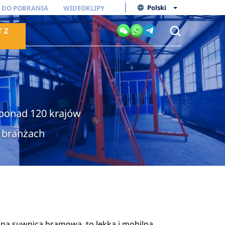
Polski
I DO POBRANIA
WIDEOKLIPY
 Z
ponad 120 krajów
 branżach
na suwnica bramowa, to lekka i mobilna