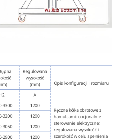
tępna
Regulowana
okość
wysokość
Opis konfiguracji i rozmiaru
mm)
(mm)
H2
A
0-3300
1200
Ręczne kółka obrotowe z
0-3200
1200
hamulcami; opcjonalnie
sterowanie elektryczne;
0-3050
1200
regulowana wysokość i
szerokość w celu spełnienia
0-2900
1200