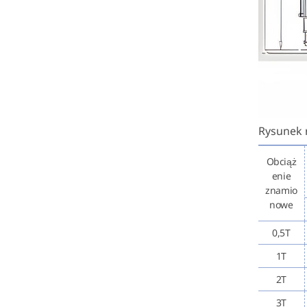
Rysunek 
Obciąż
enie
znamio
nowe
0,5T
1T
2T
3T