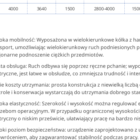
4000
3640
1500
2800-4000
150
oka mobilność: Wyposażona w wielokierunkowe kółka z ha
sport, umożliwiając wielokierunkowy ruch podniesionych 
jonarne podnoszenie ciężkich przedmiotów.
ta obsługa: Ruch odbywa się poprzez ręczne pchanie; wyp
tryczne, jest łatwe w obsłudze, co zmniejsza trudność i int
ie koszty utrzymania: prosta konstrukcja z niewielką liczb
role i konserwacja wystarczają do utrzymania dobrego sta
ka elastyczność: Szerokość i wysokość można regulować 
rzebom operacyjnym. W przypadku ograniczonej wysokości
tryczny o niskim prześwicie, ułatwiający pracę na bardzo n
oki poziom bezpieczeństwa: urządzenie zaprojektowano z
ewróceniem, aby zagwarantować stabilność podczas pracy.