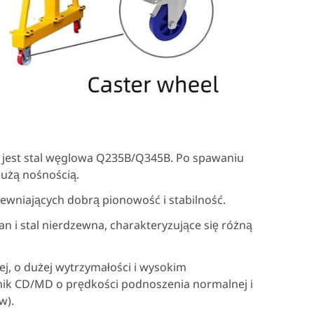
jest stal węglowa Q235B/Q345B. Po spawaniu
dużą nośnością.
ewniających dobrą pionowość i stabilność.
an i stal nierdzewna, charakteryzujące się różną
wej, o dużej wytrzymałości i wysokim
nik CD/MD o prędkości podnoszenia normalnej i
w).