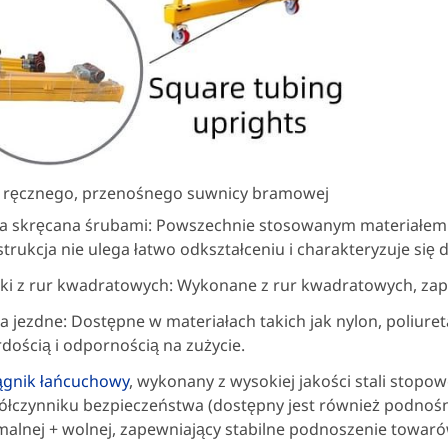
 ręcznego, przenośnego suwnicy bramowej
ka skręcana śrubami: Powszechnie stosowanym materiałem 
trukcja nie ulega łatwo odkształceniu i charakteryzuje się 
ki z rur kwadratowych: Wykonane z rur kwadratowych, zap
a jezdne: Dostępne w materiałach takich jak nylon, poliuret
dością i odpornością na zużycie.
ągnik łańcuchowy
, wykonany z wysokiej jakości stali stopo
łczynniku bezpieczeństwa (dostępny jest również podnoś
alnej + wolnej, zapewniający stabilne podnoszenie towaró