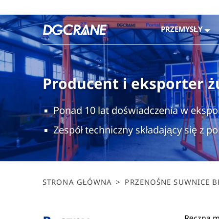
PRZEMYSŁY
Producent i eksporter ż
Ponad 10 lat doświadczenia w ekspo
Zespół techniczny składający się z p
STRONA GŁÓWNA
>
PRZENOŚNE SUWNICE 
Ręczna m