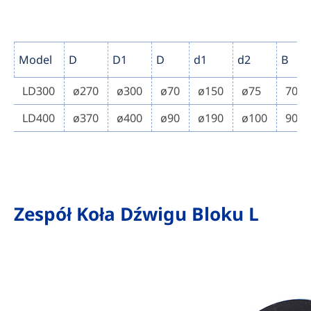
Model
D
D1
D
d1
d2
B
LD300
ø270
ø300
ø70
ø150
ø75
70
LD400
ø370
ø400
ø90
ø190
ø100
90
Zespół Koła Dźwigu Bloku L