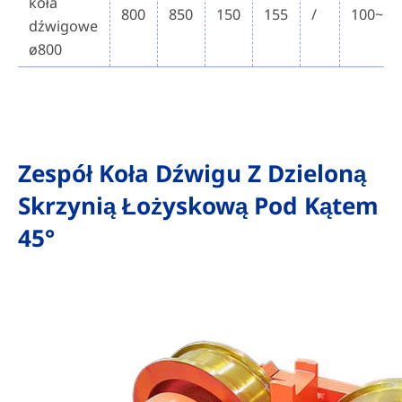
koła
800
850
150
155
/
100~15
dźwigowe
ø800
Zespół Koła Dźwigu Z Dzieloną
Skrzynią Łożyskową Pod Kątem
45°