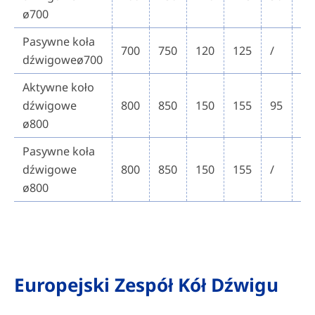
ø700
Pasywne koła
700
750
120
125
/
10
dźwigoweø700
Aktywne koło
dźwigowe
800
850
150
155
95
10
ø800
Pasywne koła
dźwigowe
800
850
150
155
/
10
ø800
Europejski Zespół Kół Dźwigu