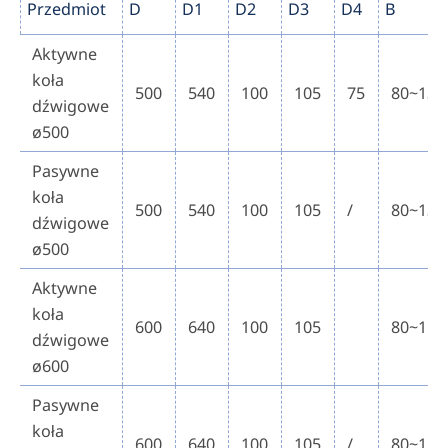
Przedmiot
D
D1
D2
D3
D4
B
Aktywne
koła
500
540
100
105
75
80~130
dźwigowe
ø500
Pasywne
koła
500
540
100
105
/
80~130
dźwigowe
ø500
Aktywne
koła
600
640
100
105
80~150
dźwigowe
ø600
Pasywne
koła
600
640
100
105
/
80~150