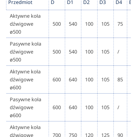
Przedmiot
D
D1
D2
D3
D4
B
Aktywne koła
dźwigowe
500
540
100
105
75
80
ø500
Pasywne koła
dźwigowe
500
540
100
105
/
80
ø500
Aktywne koła
dźwigowe
600
640
100
105
85
80
ø600
Pasywne koła
dźwigowe
600
640
100
105
/
80
ø600
Aktywne koła
dźwigowe
700
750
120
125
90
10