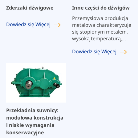
Zderzaki dźwigowe
Inne części do dźwigów
Przemysłowa produkcja
Dowiedz się
Więcej
metalowa charakteryzuje
się stopionym metalem,
wysoką temperaturą,
zapyleniem,
Dowiedz się
Więcej
niebezpiecznym
ładunkiem i ciągłymi
wymaganiami
produkcyjnymi.
Współpracujemy z Tobą,
aby podnieść ciężkie i
niebezpieczne
przedmioty w całym
procesie operacyjnym,
Przekładnia suwnicy:
od transportu surowca,
modułowa konstrukcja
do nalewania gorącego
i niskie wymagania
metalu, do podnoszenia
konserwacyjne
gotowych produktów w