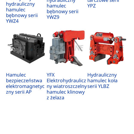
hydrauliczny
tarczowe serii
hydrauliczny
hamulec
YPZ
hamulec
bębnowy serii
bębnowy serii
YWZ9
YWZ4
Hamulec
YFX
Hydrauliczny
bezpieczeństwa
Elektrohydraulicz
hamulec koła
elektromagnetyc
ny wiatroszczelny
serii YLBZ
zny serii AP
hamulec klinowy
z żelaza