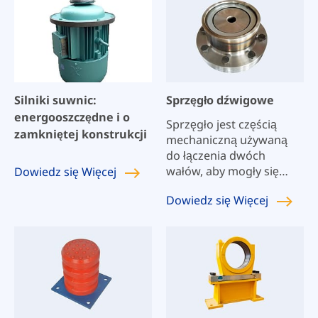
Silniki suwnic:
Sprzęgło dźwigowe
energooszczędne i o
Sprzęgło jest częścią
zamkniętej konstrukcji
mechaniczną używaną
do łączenia dwóch
wałów, aby mogły się
Dowiedz się
Więcej
obracać razem i
Dowiedz się
Więcej
przenosić ruch i moment
obrotowy. W szybkiej i
ciężkiej transmisji mocy,
sprzęgło ma również
funkcję buforowania,
tłumienia i poprawy
dynamicznych osiągów
wału.