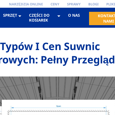
NARZĘDZIA ONLINE
CENY
SPRAWY
BLOGI
PLIK
SPRZĘT
CZĘŚCI DO
O NAS
KONTAKT
POMOSTOWA JEDNODŹWIGAROWA
KOSIAREK
NAMI
Typów I Cen Suwnic
owych: Pełny Przegląd