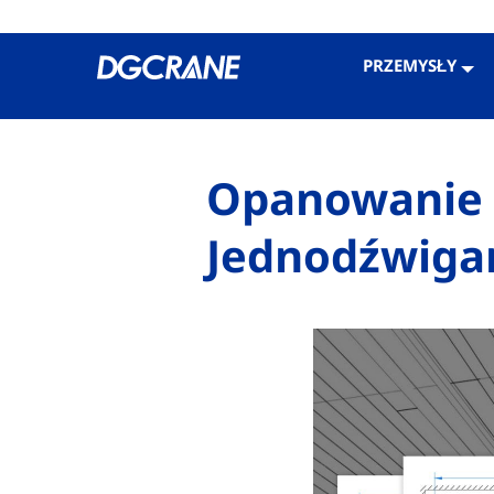
PRZEMYSŁY
STRONA GŁÓWNA
>
SUWNICE
>
SUWNICA 
Opanowanie 
Jednodźwigar