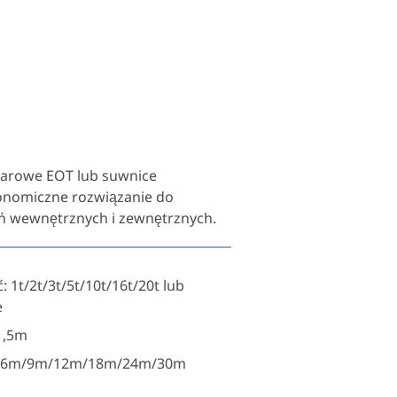
garowe EOT lub suwnice
konomiczne rozwiązanie do
ań wewnętrznych i zewnętrznych.
1t/2t/3t/5t/10t/16t/20t lub
e
1,5m
: 6m/9m/12m/18m/24m/30m