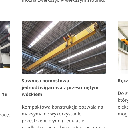
można zwiększyć w większym stopniu.
Suwnica pomostowa
Ręc
jednodźwigarowa z przesuniętym
Do s
 na
wózkiem
któr
Kompaktowa konstrukcja pozwala na
elek
maksymalne wykorzystanie
mogą
racę.
przestrzeni, płynną regulację
prędkości i cichą, bezobsługową pracę.