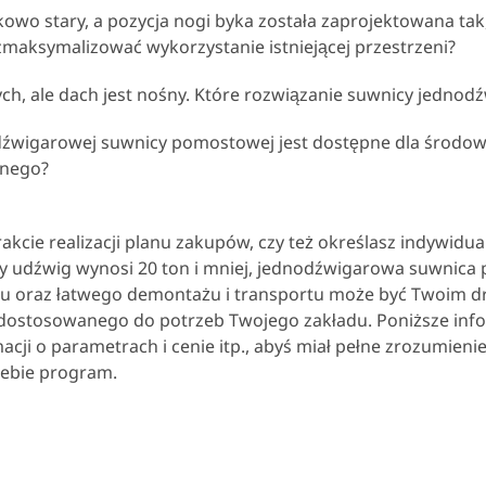
owo stary, a pozycja nogi byka została zaprojektowana tak,
aksymalizować wykorzystanie istniejącej przestrzeni?
ch, ale dach jest nośny. Które rozwiązanie suwnicy jedno
dźwigarowej suwnicy pomostowej jest dostępne dla środowis
znego?
trakcie realizacji planu zakupów, czy też określasz indywid
ny udźwig wynosi 20 ton i mniej, jednodźwigarowa suwnica
tu oraz łatwego demontażu i transportu może być Twoim d
stosowanego do potrzeb Twojego zakładu. Poniższe info
cji o parametrach i cenie itp., abyś miał pełne zrozumieni
iebie program.