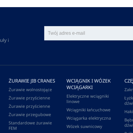
ły i
ŻURAWIE JIB CRANES
WCIĄGNIK I WÓZEK
CZ
WCIĄGARKI
Żurawie wolnostojące
Zakr
Elektryczne wciągniki
Żurawie przyścienne
Łyż
linowe
dźw
Żurawie przyścienne
Wciągniki łańcuchowe
Hak
Żurawie przegubowe
Wciągarka elektryczna
Bęb
Standardowe żurawie
dźw
Wózek suwnicowy
FEM