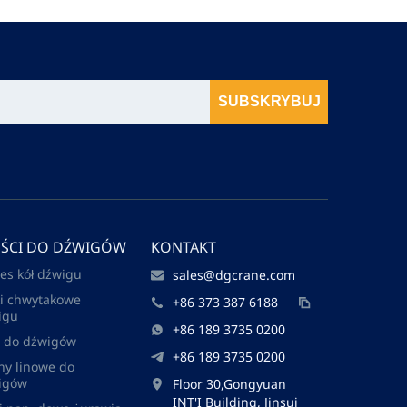
SUBSKRYBUJ
ĘŚCI DO DŹWIGÓW
KONTAKT
es kół dźwigu
sales@dgcrane.com
ki chwytakowe
+86 373 387 6188
igu
+86 189 3735 0200
i do dźwigów
+86 189 3735 0200
ny linowe do
igów
Floor 30,Gongyuan
INT'I Building, Jinsui