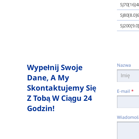
SJ70[16]4
SJ80[8.0]
SJ200[9.0
Wypełnij Swoje
Nazwa
Dane, A My
Skontaktujemy Się
E-mail
*
Z Tobą W Ciągu 24
Godzin!
Wiadomoś