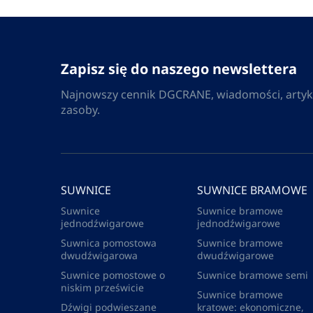
Zapisz się do naszego newslettera
Najnowszy cennik DGCRANE, wiadomości, artyku
zasoby.
SUWNICE
SUWNICE BRAMOWE
Suwnice
Suwnice bramowe
jednodźwigarowe
jednodźwigarowe
Suwnica pomostowa
Suwnice bramowe
dwudźwigarowa
dwudźwigarowe
Suwnice pomostowe o
Suwnice bramowe semi
niskim prześwicie
Suwnice bramowe
Dźwigi podwieszane
kratowe: ekonomiczne,