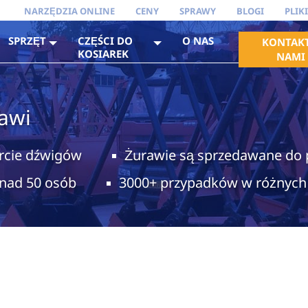
NARZĘDZIA ONLINE
CENY
SPRAWY
BLOGI
PLIK
SPRZĘT
CZĘŚCI DO
O NAS
KONTAKT
KOSIAREK
NAMI
rawi
rcie dźwigów
Żurawie są sprzedawane do 
onad 50 osób
3000+ przypadków w różnych