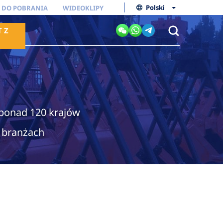
Polski
I DO POBRANIA
WIDEOKLIPY
 Z
ponad 120 krajów
 branżach