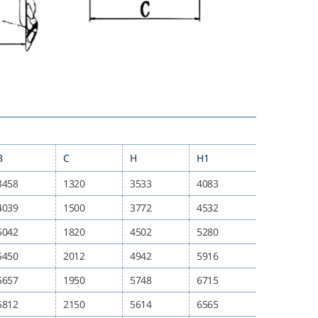
B
C
H
H1
3458
1320
3533
4083
4039
1500
3772
4532
5042
1820
4502
5280
5450
2012
4942
5916
5657
1950
5748
6715
5812
2150
5614
6565