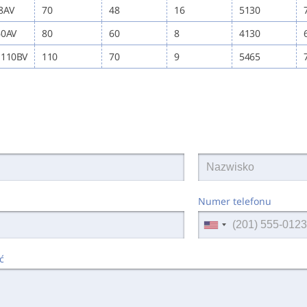
8AV
70
48
16
5130
60AV
80
60
8
4130
]110BV
110
70
9
5465
Numer telefonu
ć