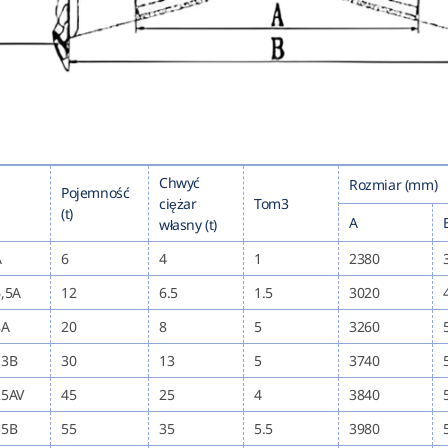
Chwyć
Rozmiar (mm)
Pojemność
ciężar
Tom3
(t)
A
własny (t)
A
6
4
1
2380
6,5A
12
6.5
1.5
3020
8A
20
8
5
3260
13B
30
13
5
3740
25AV
45
25
4
3840
35B
55
35
5.5
3980