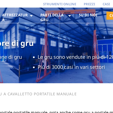
STRUMENTI ONLINE
PREZZI
CASI
ATTREZZATUR
PARTI DELLA
SU DI NOI
C
A
GRU
re di gru
one di gru
Le gru sono vendute in più di 12
Più di 3000 casi in vari settori
U A CAVALLETTO PORTATILE MANUALE
portale portatile manuale, nota anche come gru a portale m