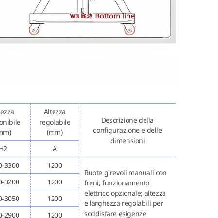
tezza
Altezza
Descrizione della
onibile
regolabile
configurazione e delle
mm)
(mm)
dimensioni
H2
A
0-3300
1200
Ruote girevoli manuali con
0-3200
1200
freni; funzionamento
elettrico opzionale; altezza
0-3050
1200
e larghezza regolabili per
soddisfare esigenze
0-2900
1200