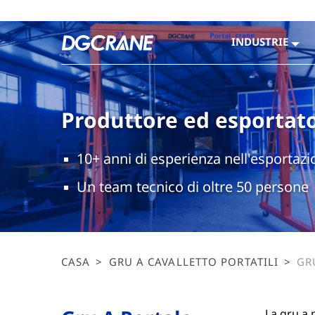
INDUSTRIE
Produttore ed esportato
10+ anni di esperienza nell'esportazi
Un team tecnico di oltre 50 persone
CASA
>
GRU A CAVALLETTO PORTATILI
>
GR
La gru a 