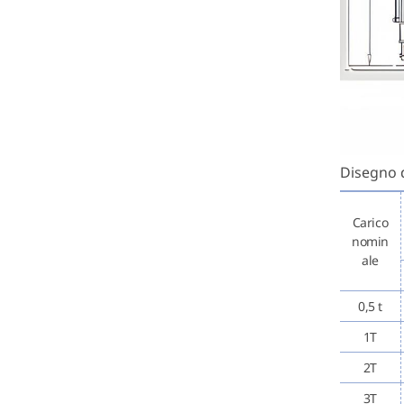
Disegno d
Carico
nomin
ale
0,5 t
1T
2T
3T