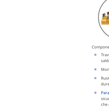
Componen
Trav
sald
Mont
Ruot
dure
Para
sicu
che 