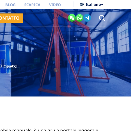
Italiano
BLOG
SCARICA
VIDEO
ONTATTO
0 paesi
obile manuale, è una gru a portale leggera e