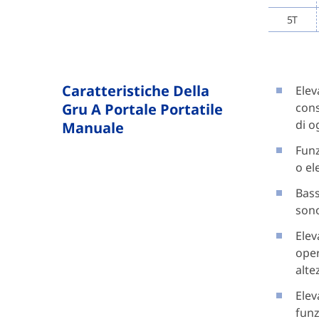
5T
Caratteristiche Della
Elev
Gru A Portale Portatile
cons
di o
Manuale
Funz
o el
Bass
sono
Elev
oper
alte
Elev
funz