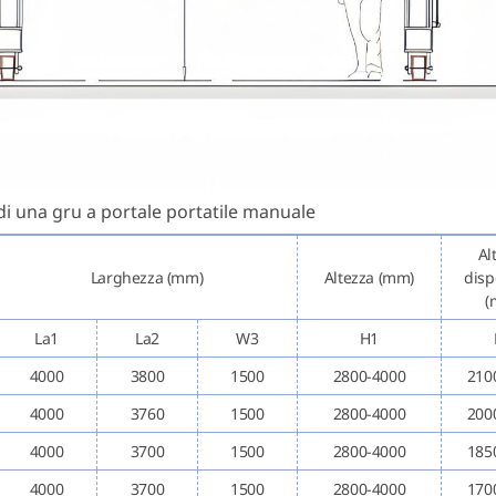
i una gru a portale portatile manuale
Al
Larghezza (mm)
Altezza (mm)
disp
(
La1
La2
W3
H1
4000
3800
1500
2800-4000
210
4000
3760
1500
2800-4000
200
4000
3700
1500
2800-4000
185
4000
3700
1500
2800-4000
170