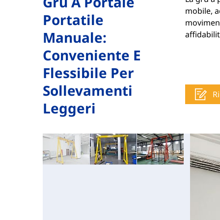
Gru A Portale
mobile, a
Portatile
movimenta
Manuale:
affidabili
Conveniente E
Flessibile Per
Sollevamenti
Ri
Leggeri