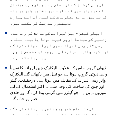
ایپلی کیشنز کے لیے خاص ہے۔ یہاں، ہم صرف ان
کے درمیان فرق کے بارے میں مختصر طور پر بات
کرتے ہیں. مزید معلومات کے لیے، آپ اسے ہمارے
انجینئرز سے چیک کر سکتے ہیں۔
ایپلی کیشن - چین لہرانے کی ساخت کی وجہ سے،
زنجیر کو سیدھا اوپر نیچے ہونا چاہیے۔ جبکہ،
رسی تار رسی لہرانے میں لہرانے والے ڈرم کے
ارد گرد چلتی ہے، لہذا یہ بوجھ کو مخصوص زاویہ
پر لہرا سکتا ہے۔
ڈیوٹی گروپ - اس کے علاوہ، الیکٹرک چین لہرانے کا تقریباً
وہی ڈیوٹی گروپ ہوتا ہے جو ٹیبل میں دکھائے گئے الیکٹرک
وائر رسی لہرانے کے مقابلے میں ہوتا ہے۔ درحقیقت، گیئر
اور چین کی ساخت کی وجہ سے، یہ اکثر استعمال کے لیے
موزوں نہیں ہے جو گیئرز میں گرمی پیدا کرے گا اور جلدی
ختم ہو جائے گا۔
قیمت - عام طور پر، زنجیر لہرانے کی لاگت
متعلقہ الیکٹرک وائر رسی لہرانے والے سے کم