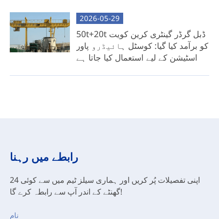
2026-05-29
50t+20t ڈبل گرڈر گینٹری کرین کویت
کو برآمد کیا گیا: کوسٹل ہائیڈرو پاور
اسٹیشن کے لیے استعمال کیا جاتا ہے
رابطے میں رہنا
اپنی تفصیلات پُر کریں اور ہماری سیلز ٹیم میں سے کوئی 24
گھنٹے کے اندر آپ سے رابطہ کرے گا!
نام