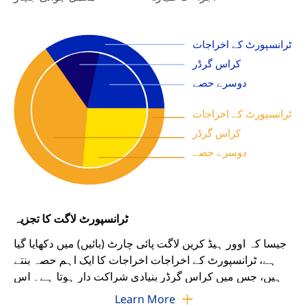
ٹرانسپورٹ کے اخراجات
کراس گرڈر
دوسرے حصے
ٹرانسپورٹ کے اخراجات
کراس گرڈر
دوسرے حصے
ٹرانسپورٹ لاگت کا تجزیہ
جیسا کہ اوور ہیڈ کرین لاگت پائی چارٹ (بائیں) میں دکھایا گیا
ہے، ٹرانسپورٹ کے اخراجات اخراجات کا ایک اہم حصہ بنتے
ہیں، جس میں کراس گرڈر بنیادی شراکت دار ہوتا ہے۔ اس
لاگت والے ڈرائیور کو حل کرتے ہوئے، ہم دو موزوں حل پیش
Learn More