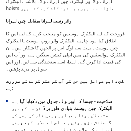
لہرانے والا اور الیکٹرک چین لہرانے والا۔ بلاشبہ، الیکٹرک
hoists آزاد حصہ ہیں، یہ خود کام کر سکتے ہیں.
وائر رسی لہرانا بمقابلہ چین لہرانا
فروخت کے لیے الیکٹرک ہوسٹس کو منتخب کرنے کے لیے اس کا
اطلاق کیا ہونا چاہیے: الیکٹرک وائر روپ ہوسٹ یا الیکٹرک
چین ہوسٹ۔ بہت سے لوگ اس پر الجھن کا شکار ہیں۔ ان
الیکٹرک ہوائسٹس کی مس ایپلی کیشن سنگین ہے، اور آپ اس
کی قیمت ادا کریں گے۔ لہذا، اسے سنجیدگی سے لیں، اور اس
سوال پر مزید پڑھیں۔
کچھ اہم عوامل ہیں جن کی آپ کو فکر کرنے کی ضرورت
ہے:
صلاحیت - جیسا کہ اوپر والے جدول میں دکھایا گیا ہے،
الیکٹرک چین ہوسٹ بنیادی طور پر 5 ٹن سے کم میں
استعمال ہوتا ہے، اور برقی تار کی رسی کی
گنجائش بڑی ہوتی ہے۔ اس کے علاوہ کچھ برقی
لہرانے کی صلاحیت زیادہ ہوتی ہے، یہ خصوصی