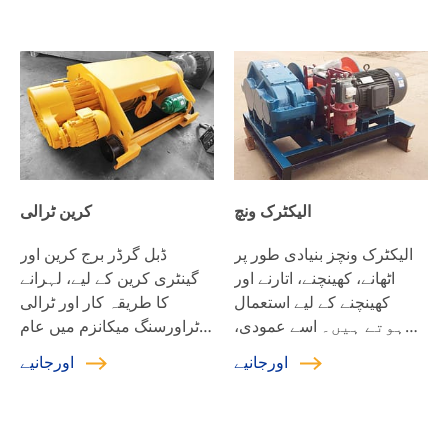
ساخت، مضبوط استحکام،
اعلی حفاظتی عنصر، طویل
مکینیکل زندگی، آسان دیکھ
بھال، اور اعلی قیمت کی
کارکردگی۔
الیکٹرک ونچ
کرین ٹرالی
الیکٹرک ونچز بنیادی طور پر
ڈبل گرڈر برج کرین اور
اٹھانے، کھینچنے، اتارنے اور
گینٹری کرین کے لیے، لہرانے
کھینچنے کے لیے استعمال
کا طریقہ کار اور ٹرالی
ہوتے ہیں۔ اسے عمودی،
ٹراورسنگ میکانزم میں عام
افقی یا مائل اٹھایا جا سکتا
طور پر درج ذیل قسم ہوتی
اورجانیے
اورجانیے
ہے۔
ہے: ایل ایچ ہوسٹ ٹرالی،
انٹیگریٹڈ ہوسٹ ٹرالی، کیو ڈی
ہوسٹنگ ٹرالی۔