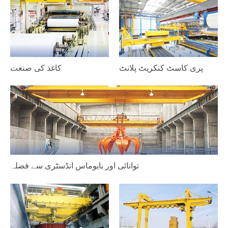
پری کاسٹ کنکریٹ پلانٹ
کاغذ کی صنعت
توانائی اور بایوماس انڈسٹری سے فضلہ