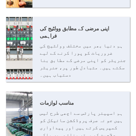
اپنی مرضی کے مطابق وولٹیج کی
فراہمی
ہم دنیا بھر میں مختلف وولٹیج کی
ضروریات کو پورا کرنے کے لیے
جنریٹر کو اپنی مرضی کے مطابق بنا
سکتے ہیں۔ متبادل طور پر، جنریٹر
دستیاب ہیں۔
مناسب لوازمات
ہم اسپیئر پارٹس سے اچھی طرح لیس
ہیں جو نہ صرف پروڈکشن سائیکل کو
کمپریس کرتے ہیں اور پیداواری
صلاحیت کو بہتر بناتے ہیں بلکہ