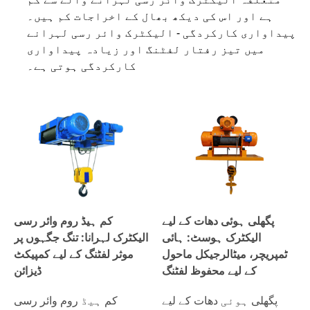
ہے اور اس کی دیکھ بھال کے اخراجات کم ہیں۔
پیداواری کارکردگی - الیکٹرک وائر رسی لہرانے
میں تیز رفتار لفٹنگ اور زیادہ پیداواری
کارکردگی ہوتی ہے۔
پگھلی ہوئی دھات کے لیے
کم ہیڈ روم وائر رسی
الیکٹرک ہوسٹ: ہائی
الیکٹرک لہرانا: تنگ جگہوں پر
ٹمپریچر، میٹالرجیکل ماحول
موثر لفٹنگ کے لیے کمپیکٹ
کے لیے محفوظ لفٹنگ
ڈیزائن
پگھلی ہوئی دھات کے لیے
کم ہیڈ روم وائر رسی