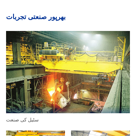
بھرپور صنعتی تجربات
سٹیل کی صنعت