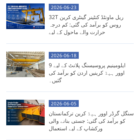
2026-06-23
اخراج: کراس گرڈر (مقامی طور پر کلائنٹ کے
32T ریل ماونٹڈ کنٹینر گینٹری کرین
ذریعہ حاصل کیا جائے گا)۔
روس کو برآمد کی گئی: کم درجہ
کلیدی فوائد:
حرارت والے ماحول کے لیے
نقل و حمل کے کم ہونے والے اخراجات: بھاری
کراس گرڈر شپنگ اخراجات کو ختم کریں۔
2026-06-18
مقامی لچک: ہم مقامی کراس گرڈر فیبریکیشن کے
ایلومینیم پروسیسنگ پلانٹ کے لیے 9
لیے تفصیلی انجینئرنگ ڈرائنگ، 3D ماڈل، اور
اوور ہیڈ کرینیں اردن کو برآمد کی
مرحلہ وار رہنمائی فراہم کرتے ہیں۔
گئیں۔
بہترین کے لیے: مقامی اسٹیل وسائل یا من گھڑت
صلاحیتوں تک رسائی کے ساتھ لاگت سے آگاہ کلائنٹس۔
2026-06-05
سنگل گرڈر اوور ہیڈ کرین ترکمانستان
کو برآمد کی گئی: جستی بنانے والی
ورکشاپ کے لیے استعمال