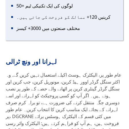
50+ لوگوں کی ایک تکنیکی ٹیم
کرینیں 120+ ممالک کو فروخت کی جاتی ہیں۔
مختلف صنعتوں میں 3000+ کیسز
لہرانا اور ونچ ٹرالی
عام طور پر، الیکٹرک ہوسٹ اکیلے استعمال نہیں کریں گے. وہ
اکثر سنگل گرڈر اوور ہیڈ کرین، مونوریل کرین، جب کرین اور
سنگل گرڈر گینٹری کرین پر اٹھانے والے حصے کے طور پر نصب
ہوتے ہیں۔ اگر آپ کو کسی پروجیکٹ کو لہرانے اور اسے
دوسری جگہ منتقل کرنے کی ضرورت ہے، تو براہ کرم صرف
لہرانے کے بجائے ایک مناسب کرین کا انتخاب کریں۔ عام طور
پر، DGCRANE میں کئی قسم کے الیکٹرک ہوسٹس برائے
فروخت ہیں، ہم آپ کو فراہم کرتے ہیں: الیکٹرک وائر رسی