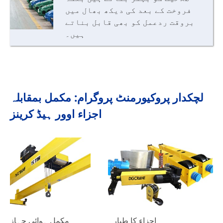
فروخت کے بعد کی دیکھ بھال میں
بروقت ردعمل کو بھی قابل بناتے
ہیں۔
لچکدار پروکیورمنٹ پروگرام: مکمل بمقابلہ
اجزاء اوور ہیڈ کرینز
اجزاء کا طیارہ
مکمل ہوائی جہاز