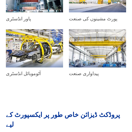
پورٹ مشینوں کی صنعت
پاور انڈسٹری
پیداواری صنعت
آٹوموبائل انڈسٹری
پروڈکٹ ڈیزائن خاص طور پر ایکسپورٹ کے
لیے