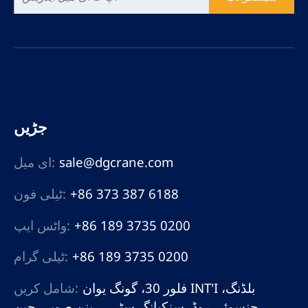
جڑیں
sale@dgcrane.com
ای میل:
+86 373 387 6188
ٹیلی فون:
+86 189 3735 0200
واٹس ایپ:
+86 189 3735 0200
ٹیلی گرام:
فلور 30، گونگ یوان INT'I بلڈنگ،
شامل کریں:
جنسوئی روڈ، سنکیانگ سٹی، ہینن صوبہ، چین