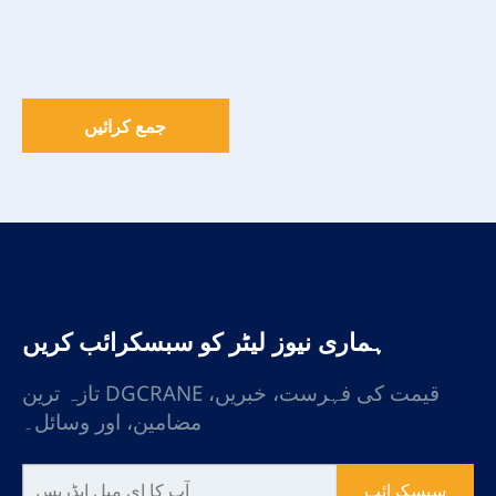
جمع کرائیں
ہماری نیوز لیٹر کو سبسکرائب کریں
تازہ ترین DGCRANE قیمت کی فہرست، خبریں،
مضامین، اور وسائل۔
سبسکرائب