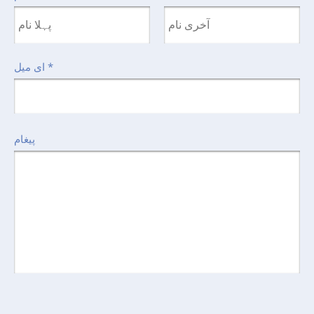
*
ای میل
پیغام