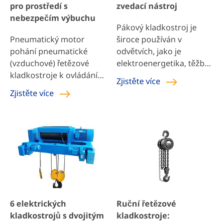
pro prostředí s
zvedací nástroj
mm. Práce […]
nebezpečím výbuchu
Pákový kladkostroj je
Pneumatický motor
široce používán v
pohání pneumatické
odvětvích, jako je
(vzduchové) řetězové
elektroenergetika, těžba,
kladkostroje k ovládání
stavba lodí, stavebnictví,
Zjistěte více
funkcí zvedání a
doprava a
Zjistěte více
spouštění, přičemž
telekomunikace, pro
primárním zdrojem
instalaci zařízení, zvedání
energie je stlačený
materiálů, tahání
vzduch. Toto zařízení je
součástí, svazkování
obvykle vhodné pro
sypkých předmětů,
prostředí s vysokými
napínání vedení a
požadavky na odolnost
zarovnávání svařování. Je
proti výbuchu, zejména v
obzvláště výhodný v
místech, kde se vyskytují
uzavřených pracovních
6 elektrických
Ruční řetězové
hořlavé plyny nebo prach,
prostorech, při
kladkostrojů s dvojitým
kladkostroje:
jako jsou chemické
venkovních operacích ve