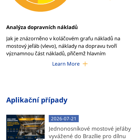
Analýza dopravních nákladů
Jak je znázorněno v koláčovém grafu nákladů na
mostový jeřáb (vlevo), náklady na dopravu tvoří
významnou část nákladů, přičemž hlavním
přispěvatelem je příčný nosník. Řešením tohoto
Learn More
nákladového faktoru nabízíme dvě řešení šitá na
míru: Kompletní balíčky jeřábů a komponentních
jeřábů.
Aplikační případy
Kompletní balíček mostového jeřábu
Kompletní dodávka systému: Zahrnuje předem
2026-07-21
smontovaný vozík, příčný nosník, koncové
vozíky, elektrifikační systémy a všechny
Jednonosníkové mostové jeřáby
potřebné komponenty.
vyvážené do Brazílie pro dílnu