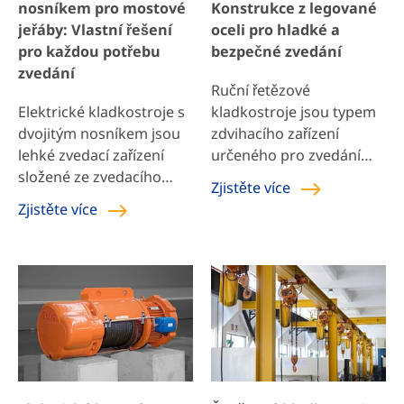
nosníkem pro mostové
Konstrukce z legované
závody, ropná pole a
vysokých nadmořských
jeřáby: Vlastní řešení
oceli pro hladké a
doly. Vlastnosti […]
výškách a pro tahání v
pro každou potřebu
bezpečné zvedání
různých úhlech. Řetězový
zvedání
pákový kladkostroj 0,25-9
Ruční řetězové
t […]
Elektrické kladkostroje s
kladkostroje jsou typem
dvojitým nosníkem jsou
zdvihacího zařízení
lehké zvedací zařízení
určeného pro zvedání
složené ze zvedacího
drobného zařízení a zboží
Zjistěte více
mechanismu,
na krátkou vzdálenost.
Zjistěte více
pojezdového
Funguje tahem za ruční
mechanismu, rámu a
řetěz pro zvedání nebo
elektrických zařízení.
spouštění nákladu.
Vyznačuje se kompaktní
Hlavní součásti ručních
konstrukcí, nízkou
řetězových kladkostrojů
hmotností, malými
jsou vyrobeny z legované
rozměry a snadnou
oceli. Řetěz je vyroben z
obsluhou. Zvedací
vysokopevnostního
mechanismus je typicky
zvedacího řetězu 800