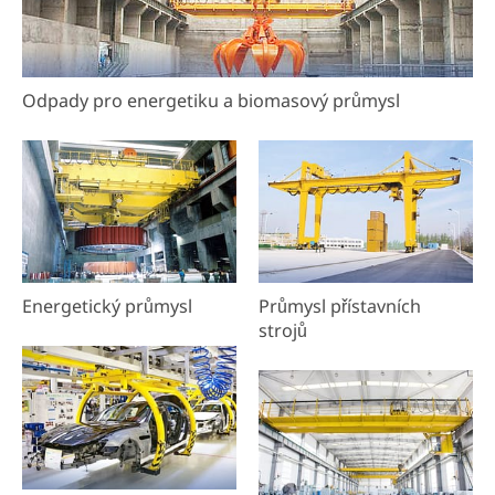
Odpady pro energetiku a biomasový průmysl
Energetický průmysl
Průmysl přístavních
strojů