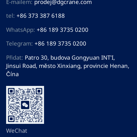
E-mailem:
prodej@dgcrane.com
tel:
+86 373 387 6188
WhatsApp:
+86 189 3735 0200
Telegram:
+86 189 3735 0200
Přidat:
Patro 30, budova Gongyuan INT'I,
Jinsui Road, město Xinxiang, provincie Henan,
Čína
WeChat