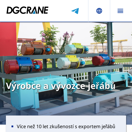
Výrobce a vývozce jeřábů
Více než 10 let zkušeností s exportem jeřábů