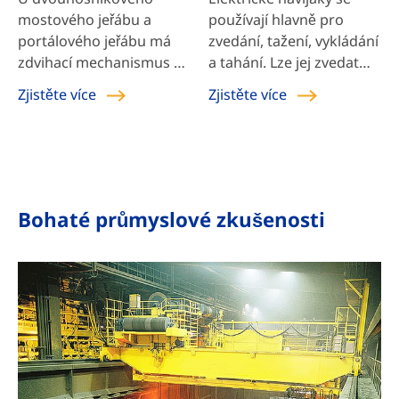
mostového jeřábu a
používají hlavně pro
portálového jeřábu má
zvedání, tažení, vykládání
zdvihací mechanismus a
a tahání. Lze jej zvedat
pojezdový mechanismus
vertikálně, horizontálně
Zjistěte více
Zjistěte více
vozíku obecně následující
nebo nakloněný.
typ: zvedací vozík LH,
integrovaný zdvihací
vozík, zvedací vozík QD.
Bohaté průmyslové zkušenosti