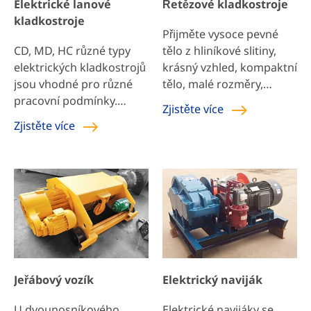
Elektrické lanové
Řetězové kladkostroje
elektrický kladkostroj z
MPa, typicky […]
kladkostroje
drátěného lana a běžně
Přijměte vysoce pevné
se používá na mostových
CD, MD, HC různé typy
tělo z hliníkové slitiny,
jeřábech s dvojitým
elektrických kladkostrojů
krásný vzhled, kompaktní
nosníkem. To […]
jsou vhodné pro různé
tělo, malé rozměry,
pracovní podmínky.
nízkou hmotnost,
Zjistěte více
Domácí vyzrálý produkt,
vysokou flexibilitu a
Zjistěte více
jednoduchá struktura,
rozumnou strukturu;
silná stabilita, vysoký
bezpečnostní faktor,
dlouhá mechanická
životnost, snadná údržba
a vysoká cena.
Jeřábový vozík
Elektrický naviják
U dvounosníkového
Elektrické navijáky se