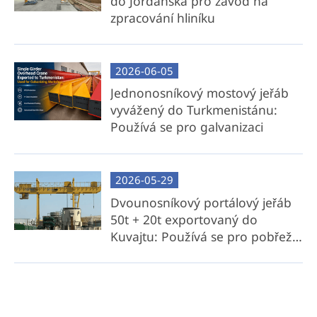
do Jordánska pro závod na
náklady na přepravu objemných příčných
zpracování hliníku
nosníků.
Lokální flexibilita: Poskytujeme podrobné
technické výkresy, 3D modely a podrobné
2026-06-05
pokyny pro místní výrobu příčných
Jednonosníkový mostový jeřáb
nosníků.
vyvážený do Turkmenistánu:
Nejlepší pro: Klienti, kteří si uvědomují náklady
Používá se pro galvanizaci
a mají přístup k místním ocelářským zdrojům
nebo výrobním možnostem.
2026-05-29
Dvounosníkový portálový jeřáb
50t + 20t exportovaný do
Kuvajtu: Používá se pro pobřežní
vodní elektrárnu