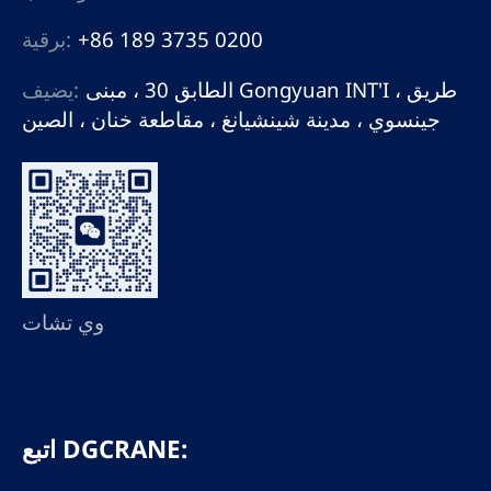
+86 189 3735 0200
برقية:
الطابق 30 ، مبنى Gongyuan INT'I ، طريق
يضيف:
جينسوي ، مدينة شينشيانغ ، مقاطعة خنان ، الصين
وي تشات
اتبع DGCRANE: