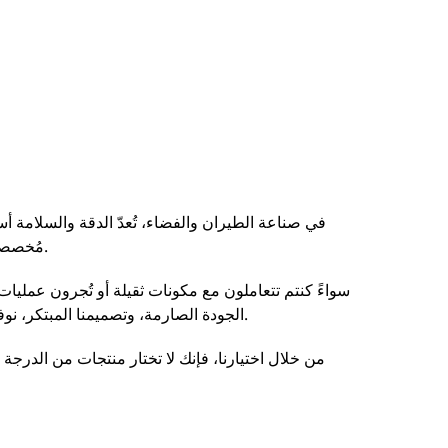
في صناعة الطيران والفضاء، تُعدّ الدقة والسلامة 
مُخصصةً لتقديم حلول فعّالة وموثوقة تُلبي المتطلبات الصارمة لتجميع الصواريخ وإطلاقها.
سواءً كنتم تتعاملون مع مكونات ثقيلة أو تُجرون عمليات 
الجودة الصارمة، وتصميمنا المبتكر، نوفر لعملائنا معدات رفع عالية الجودة لدعم إتمام جميع مهام الطيران والفضاء بنجاح.
من خلال اختيارنا، فإنك لا تختار منتجات من الدرجة ال