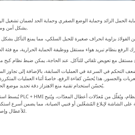
اية الحمل الزائد وحماية الوضع الصفري وحماية الحد لضمان تشغيل الر
بشكل آمن وموثوق.
عف التحكم في السرعة في العمليات السابقة، بالإضافة إلى تجاوز ال
بات والجسور. هذا يُحسّن كفاءة الرفع، خاصةً أثناء العمليات المتكررة.
يُحسّن استخدام تقنية منع الاهتزاز دقة تحديد موضع الحمولة.
يُبسط استخدام PLC + HMI نظام التحكم الكهربائي المُعقّد، ويُحسّن استقرار النظام، و
على الشاشة لإبلاغ المُشغّلين أو فنيي الصيانة، مما يضمن أسرع است
للأعطال وإصلاحها.