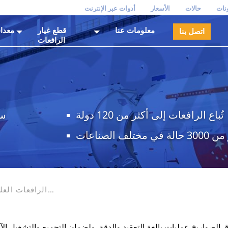
نات
حالات
الأسعار
أدوات عبر الإنترنت
معلومات عنا
قطع غيار
معدا
اتصل بنا
الرافعات
تُباع الرافعات إلى أكثر من 120 دولة
10
 في مختلف الصناعات
الرافعات العل
 الصواريخ عملياتٍ بالغة التعقيد والدقة. ولضمان التجميع والتشغيل ال