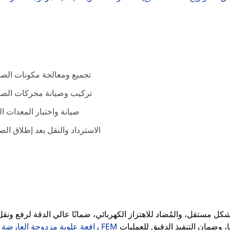
تجميع ومعالجة مكونات الصو
تركيب وصيانة محركات الصو
صيانة واختبار المعدات ال
الاسترداد والنقل بعد إطلاق الص
كل مستقل، والمُضاد للاهتزاز الكهربائي، ضمانًا عالي الدقة لرفع ونقل
يتولى المهام الحرجة المتمثلة في مناولة الصواريخ ورفعها، وضمان التنفيذ الدقيق للعمليات
رافعة علوية مزدوجة العارضة قياسية من FEM