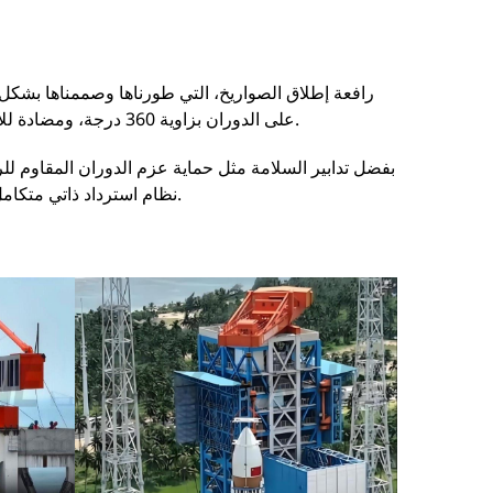
رافعة إطلاق الصواريخ، التي طورناها وصممناها بشكل مس
على الدوران بزاوية 360 درجة، ومضادة للاهتزاز، وذاكرة موقع، وتحديد دقيق للمواضع، ووظائف تثبيت وقفل بزاوية 90 درجة.
بفضل تدابير السلامة مثل حماية عزم الدوران المقاوم للر
نظام استرداد ذاتي متكامل للأخطاء، فإنه يوفر أقصى قدر من الضمان لإطلاق الصواريخ بشكل آمن ومستقر.