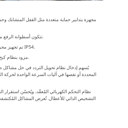
مجهزة بتدابير حماية متعددة مثل القفل المتشابك وحم
تتكون أسطوانة الرفع من الفولاذ بزاوية انحراف صغيرة للحبل السلكي، مما يمنع التآكل بشكل فعال.
تم تجهيز محرك الرفع بنظام تبريد هواء مستقل ووظيفة الحماية الحرارية، مع فئة الحماية IP54.
مزود بنظام كبح مستقل مع تعويض تلقائي للتآكل. عند الحاجة، يمكن ضبط نظام كبح مزدوج.
يُسهم إدخال نظام تحويل التردد في حل مشاكل ض
المحددة أو نقصها في آليات السرعة الواحدة لحركة العر
التشخيص الذاتي للأعطال. تُعرض المشاكل المُكتشفة 