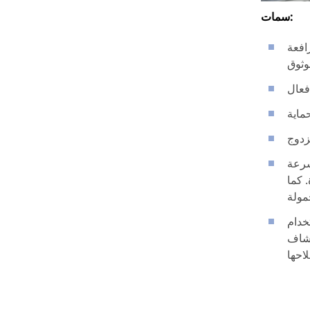
سمات:
افعة
سرعة
 كما
يُقلّل من مُعدّلات أعطال المعدّات، ويُتيح
كشاف