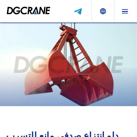
دلو انتزاع صدفي مانع للتسرب