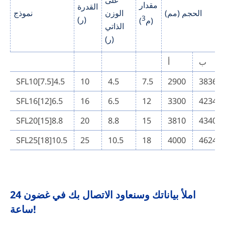
مقدار
القدرة
الحجم (مم)
الوزن
نموذج
3
(ر)
)
(م
الذاتي
(ر)
ب
أ
SFL10[7.5]4.5
10
4.5
7.5
2900
3836
SFL16[12]6.5
16
6.5
12
3300
4234
SFL20[15]8.8
20
8.8
15
3810
4340
SFL25[18]10.5
25
10.5
18
4000
4624
املأ بياناتك وسنعاود الاتصال بك في غضون 24
ساعة!