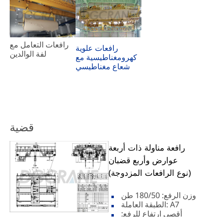
رافعات التعامل مع
رافعات علوية
لفة الوالدين
كهرومغناطيسية مع
شعاع مغناطيسي
قضية
رافعة مناولة ذات أربعة
عوارض وأربع قضبان
(نوع الرافعات المزدوجة)
وزن الرفع: 180/50 طن
الطبقة العاملة: A7
أقصى ارتفاع للرفع: