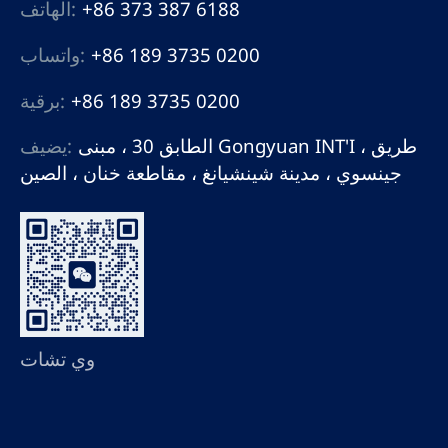
+86 373 387 6188
الهاتف:
+86 189 3735 0200
واتساب:
+86 189 3735 0200
برقية:
الطابق 30 ، مبنى Gongyuan INT'I ، طريق
يضيف:
جينسوي ، مدينة شينشيانغ ، مقاطعة خنان ، الصين
وي تشات