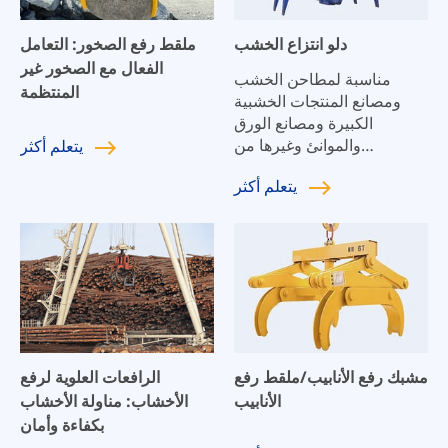
دلو انتزاع الخشب
ملقط رفع الصخور: التعامل
الفعال مع الصخور غير
مناسبة لمطاحن الخشب
المنتظمة
ومصانع المنتجات الخشبية
الكبيرة ومصانع الورق
والموانئ وغيرها من
يتعلم
أكثر
الصناعات، وتستخدم للتفريغ
يتعلم
أكثر
والتحميل والترتيب والتحميل
والتكديس.
مشبك رفع الأنابيب/ملقط رفع
الرافعات العلوية لرفع
الأنابيب
الأخشاب: مناولة الأخشاب
بكفاءة وأمان