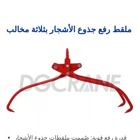
ملقط رفع جذوع الأشجار بثلاثة مخالب
قدرة رفع قوية: صُممت ملقطات جذوع الأشجار