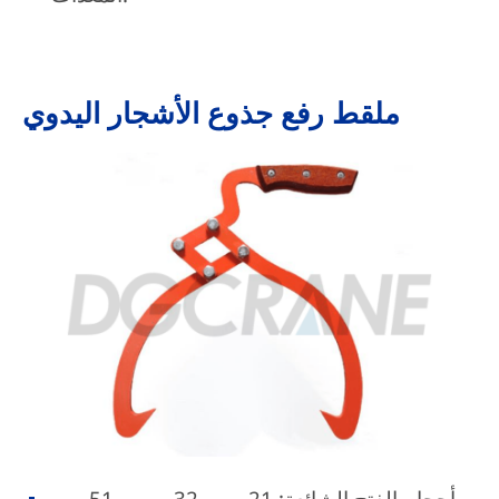
ملقط رفع جذوع الأشجار اليدوي
أحجام الفتح الشائعة: 21 سم، 32 سم، و51 سم.