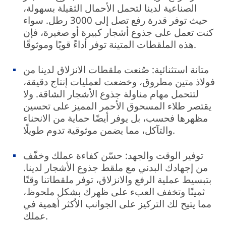
الصناعية لدينا لتحمل الأحمال الثقيلة بسهولة،
حيث توفر قدرة رفع تصل إلى 3000 رطل. سواء
كنت تعمل على جذوع أشجار كبيرة أو صغيرة، فإن
هذه الملقطات المتينة توفر أداءً قويًا وموثوقًا.
متانة استثنائية: صُنعت ملقطات الانزلاق لدينا من
فولاذ متين مطروق، وخضعت لعمليات إنتاج دقيقة،
لتتحمل مهام مناولة جذوع الأشجار الشاقة. ولا
يقتصر طلاء المسحوق الأحمر المميز على تحسين
مظهرها فحسب، بل يوفر أيضًا حماية من الانحناء
والتآكل، مما يضمن موثوقية تدوم طويلًا.
توفير الوقت والجهد: حسّن كفاءة عملك وخفّف
من إجهادك البدني مع ملقط جذوع الأشجار لدينا.
بتبسيط عملية الرفع والانزلاق، توفر ملقطاتنا وقتًا
ثمينًا وتخفف العبء على ظهرك بشكل ملحوظ،
مما يتيح لك التركيز على الجوانب الأكثر أهمية في
عملك.