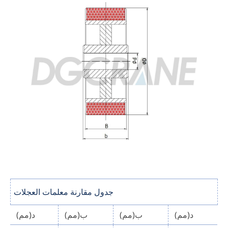
جدول مقارنة معلمات العجلات
د(مم)
ب(مم)
ب(مم)
د(مم)