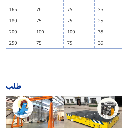
165
76
75
25
180
75
75
25
200
100
100
35
250
75
75
35
طلب