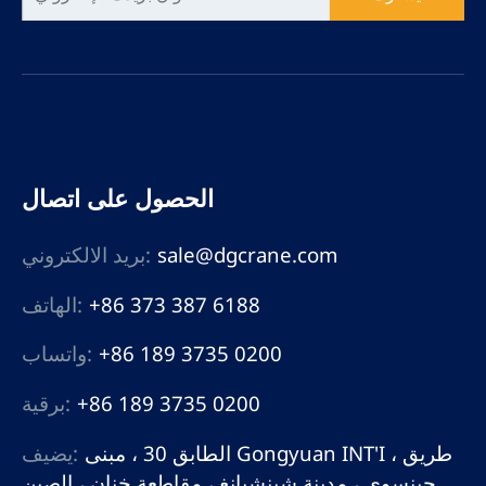
الحصول على اتصال
sale@dgcrane.com
بريد الالكتروني:
+86 373 387 6188
الهاتف:
+86 189 3735 0200
واتساب:
+86 189 3735 0200
برقية:
الطابق 30 ، مبنى Gongyuan INT'I ، طريق
يضيف:
جينسوي ، مدينة شينشيانغ ، مقاطعة خنان ، الصين