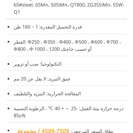
65#steel، 65Mn، 50SiMn، QT800، ZG35SiMn، SSW-
Q1
قدرة التحميل المقدرة: 1 ~ 160 طن
القطر: Φ250 ، Φ350 ، Φ400 ، Φ500 ، Φ600 ، Φ700 ،
Φ800 ، Φ 1000 ، 1200 أو حسب حاجتك
التكنولوجيا: صب أو تزوير
عمق التبريد: لا يقل عن 20 مم
المعالجة الحرارية: التبريد والتلطيف
درجة حرارة بيئة العمل: -25 ～ + 40 ℃ ، الرطوبة النسبية
≤85%
$750-4500 / مجموعة
نطاق السعر المرجعي: