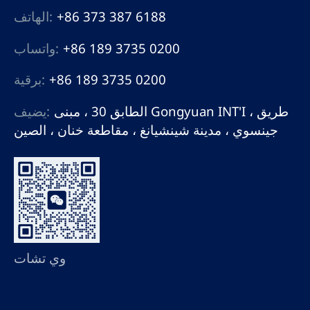
+86 373 387 6188
الهاتف:
+86 189 3735 0200
واتساب:
+86 189 3735 0200
برقية:
الطابق 30 ، مبنى Gongyuan INT'I ، طريق
يضيف:
جينسوي ، مدينة شينشيانغ ، مقاطعة خنان ، الصين
وي تشات