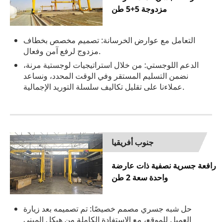
مزدوجة 5+5 طن
التعامل مع عوارض الخرسانة: تصميم مخصص بخطاف
مزدوج لرفع آمن وفعال.
الدعم اللوجستي: من خلال استراتيجيات لوجستية مرنة،
نضمن التسليم المستقر وفي الوقت المحدد، ونساعد
عملاءنا على تقليل تكاليف سلسلة التوريد الإجمالية.
جنوب أفريقيا
رافعة جسرية نصفية ذات عارضة
واحدة سعة 2 طن
حل شبه جسري مصمم خصيصًا: تم تصميمه بعد زيارة
العميل للموقع، مع الاستفادة الكاملة من هيكل المبنى