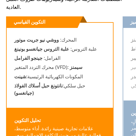
العادية.
يز
التكوين القياسي
نز
المحرك:
ووشي نيو جريت موتور
ط
علبة التروس:
علبة التروس جيانغسو بونينغ
بر
الفرامل:
جينجو الفرامل
سيمنز
محرك التردد المتغير (VFD):
در
المكونات الكهربائية الرئيسية:
شينت
حبل سلكي:
نانتونغ حبل أسلاك الفولاذ
(جيانغسو)
ين
تحليل التكوين
ٍ،
مر
علامات تجارية صينية رائدة. أداء متوسط،
كن
فعالية عالية من حيث التكلفة الإجمالية، سعر