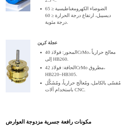
الضوضاء الكهرومغناطيسية ≤ 65
ديسيبل، ارتفاع درجة الحرارة ≤ 60
درجة مئوية.
عجلة كرين
المحور: فولاذ 40CrMo، معالج حرارياً
إلى HB260.
الحافة: فولاذ 42CrMo مطروق،
HB220–HB305.
مُقسّى بالكامل، ومُعالَج حرارياً، ومُشَكَّل
باستخدام آلات CNC.
مكونات رافعة جسرية مزدوجة العوارض