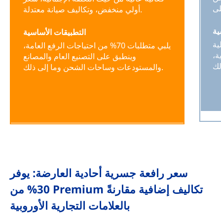
أولي منخفض، وتكاليف صيانة معتدلة.
ية
التطبيقات الأساسية
ية
يلبي متطلبات 70% من احتياجات الرفع العامة،
ة،
وينطبق على التصنيع العام والمصانع
والمستودعات وساحات الشحن وما إلى ذلك.
سعر رافعة جسرية أحادية العارضة: يوفر
30% من Premium تكاليف إضافية مقارنةً
بالعلامات التجارية الأوروبية