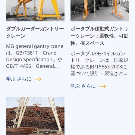
適しています。回収装置
は、フック、スプレッダ
ー、ピン型可動滑車などが
あります。ガントリークレ
ダブルガーダーガントリー
ポータブル移動式ガントリ
ーンのフレームは、リジッ
クレーン
ークレーン：柔軟性、可動
ドレッグとフレキシブルレ
性、省スペース
ッグの支持構造を持つAタ
MG general gantry crane
イプで、全体の柔軟性を高
は、GB/T3811「Crane
ポータブル/モバイルガン
め、ガントリーフレームの
Design Specification」や
トリークレーンは、国家規
耐荷重を向上させていま
GB/T14406「General
格であるJB/T5663-2008に
す。
Gantry Crane」などの国
基づいて設計・製造されて
学ぶ
さらに
家規格や業界規格に基づい
います。それは製造業の金
学ぶ
さらに
て設計・製造されたクレー
型、自動車修理工場、鉱
ンです。このクレーンは、
山、建設現場および持ち上
屋内または屋外での作業に
がることが要求される機会
適しており、資材の吊り上
のために適しています。特
げや、機器の設置・メンテ
に、平地、倉庫、物流セン
ナンスに使用されます。ク
ター、生産工場、テストル
レーンは、ガントリー鉄骨
ーム、クリーンルームなど
構造、トロリー、クレーン
に適しています。電動ホイ