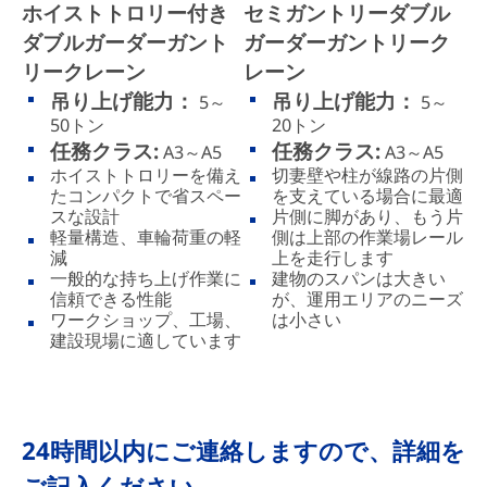
ホイストトロリー付き
セミガントリーダブル
ダブルガーダーガント
ガーダーガントリーク
リークレーン
レーン
吊り上げ能力：
吊り上げ能力：
5～
5～
50トン
20トン
任務クラス:
任務クラス:
A3～A5
A3～A5
ホイストトロリーを備え
切妻壁や柱が線路の片側
たコンパクトで省スペー
を支えている場合に最適
スな設計
片側に脚があり、もう片
軽量構造、車輪荷重の軽
側は上部の作業場レール
減
上を走行します
一般的な持ち上げ作業に
建物のスパンは大きい
信頼できる性能
が、運用エリアのニーズ
ワークショップ、工場、
は小さい
建設現場に適しています
24時間以内にご連絡しますので、詳細を
ご記入ください。