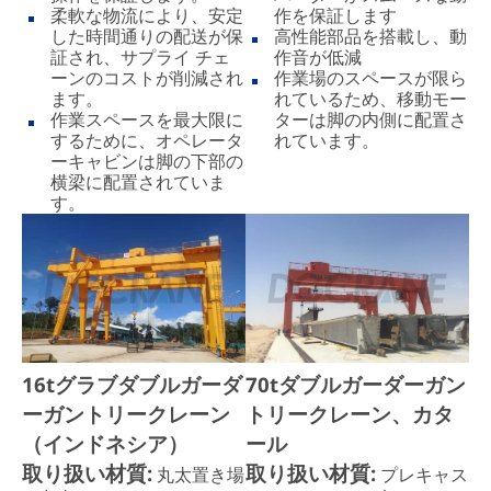
柔軟な物流により、安定
作を保証します
した時間通りの配送が保
高性能部品を搭載し、動
証され、サプライ チェ
作音が低減
ーンのコストが削減され
作業場のスペースが限ら
ます。
れているため、移動モー
作業スペースを最大限に
ターは脚の内側に配置さ
するために、オペレータ
れています。
ーキャビンは脚の下部の
横梁に配置されていま
す。
16tグラブダブルガーダ
70tダブルガーダーガン
ーガントリークレーン
トリークレーン、カタ
（インドネシア）
ール
取り扱い材質:
取り扱い材質:
丸太置き場
プレキャス