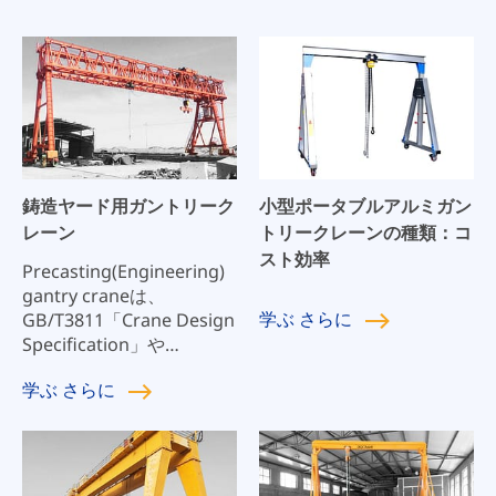
鋳造ヤード用ガントリーク
小型ポータブルアルミガン
レーン
トリークレーンの種類：コ
スト効率
Precasting(Engineering)
gantry craneは、
学ぶ
さらに
GB/T3811「Crane Design
Specification」や
GB/T14406「General
学ぶ
さらに
Gantry Crane」などの国
家規格や業界規格に基づい
て設計・製造されていま
す。高速道路、橋梁ヤー
ド、橋梁架設などの場所に