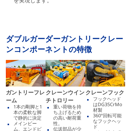
を実現します。
ダブルガーダーガントリークレー
ンコンポーネントの特徴
ガントリーフレ
クレーンウイン
クレーンフック
フックヘッド
ーム
チトロリー
はDG35CrMo
1本の剛脚と1
重い荷物を持
材製
本の柔軟な脚
ち上げるため
360°回転可能
で静的に決定
の高い耐荷重
なフックヘッ
メインビー
性。
ド
ム、エンドビ
伝送部品が少