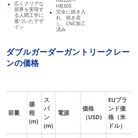
広くクリアな
HB305
視界を実現す
完全に焼き入
る人間工学に
れ、焼き戻
基づいたデザ
し、CNC加工
イン
済み
ダブルガーダーガントリークレー
ンの価格
ス
EUブラ
揚
パ
価格
ンド価
容量
程
電源
ン
（USD)
格（米
(m)
(m)
ドル）