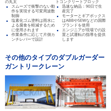
の丸太
トコンクリートブロック
スムーズで衝撃のない動
迅速な納品：90日で生
作を実現する可変周波数
産完了
制御
モーターとギアボックス
塩素化ゴム塗料は雨水に
はABBやSEWなどの国際
よる腐食を軽減するため
ブランドを使用
に使用されます
エンジニアが現場での設
作業条件に応じて片側カ
置と試運転の指導を提供
ンチレバーで設計
します
その他のタイプのダブルガーダー
ガントリークレーン