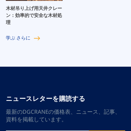
走行機構、電気系統などで
ストや手動ホイストを介し
木材吊り上げ用天井クレー
構成されています。また、
て、昇降機を実現します。
ン：効率的で安全な木材処
屋外用クレーンには、レー
人員の削減、生産・運用コ
理
ルクランプ、アンカー装
ストの削減、作業効率の向
置、ケーブルアンカー装
上が図れます。
置、風速・風向計などが装
学ぶ
さらに
備されています。
ニュースレターを購読する
最新のDGCRANEの価格表、ニュース、記事、
資料を掲載しています。