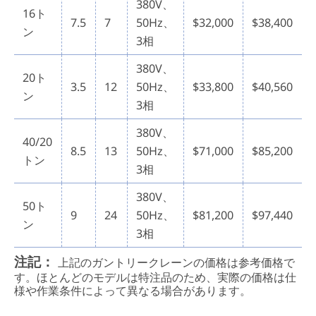
380V、
16ト
7.5
7
50Hz、
$32,000
$38,400
ン
3相
380V、
20ト
3.5
12
50Hz、
$33,800
$40,560
ン
3相
380V、
40/20
8.5
13
50Hz、
$71,000
$85,200
トン
3相
380V、
50ト
9
24
50Hz、
$81,200
$97,440
ン
3相
注記：
上記のガントリークレーンの価格は参考価格で
す。ほとんどのモデルは特注品のため、実際の価格は仕
様や作業条件によって異なる場合があります。