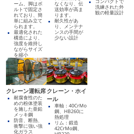
コンパクトで
ーム、脚はボ
なくなり、伝
洗練された外
ルトで固定さ
送効率が高ま
観の軽量設計
れており、簡
ります。
単に組み立て
耐久性があ
られます。
り、メンテナ
最適化された
ンスの手間が
構造により、
少ない設計
強度を維持し
ながらサイズ
を縮小
クレーン運転席
クレーン・ホイ
耐腐食性のた
ール
めの粉体塗装
車軸：40CrMo
を施した亜鉛
鋼、HB260に
メッキ鋼
熱処理
防音、断熱、
リム：鍛造
衝撃に強い強
42CrMo鋼、
化ガラス
HB220～