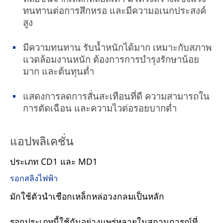
ทนทานต่อการสึกหรอ และมีความอเนกประสงค์
สูง
มีความทนทาน รับน้ำหนักได้มาก เหมาะกับสภาพ
แวดล้อมงานหนัก ต้องการการบำรุงรักษาน้อย
มาก และต้นทุนต่ำ
แสดงการลดการสั่นสะเทือนที่ดี ความสามารถใน
การตัดเฉือน และความไวต่อรอยบากต่ำ
แอปพลิเคชั่น
ประเภท CD1 และ MD1
รอกสลิงไฟฟ้า
มักใช้ตัวนำเชือกเหล็กหล่อวงกลมเป็นหลัก
รอกประเภทนี้ใช้กันอย่างแพร่หลายในสถานการณ์ที่