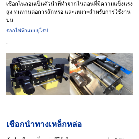
เชือกไนลอนเป็นตัวนำที่ทำจากไนลอนที่มีความแข็งแรง
สูง ทนทานต่อการสึกหรอ และเหมาะสำหรับการใช้งาน
บน
รอกไฟฟ้าแบบยุโรป
.
เชือกนำทางเหล็กหล่อ