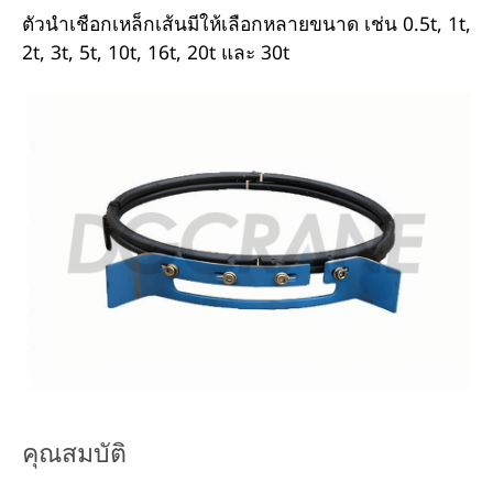
ตัวนำเชือกเหล็กเส้นมีให้เลือกหลายขนาด เช่น 0.5t, 1t,
2t, 3t, 5t, 10t, 16t, 20t และ 30t
คุณสมบัติ