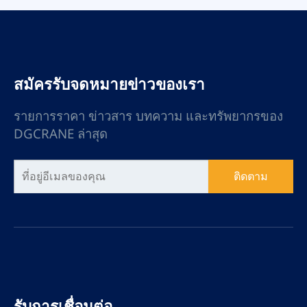
สมัครรับจดหมายข่าวของเรา
รายการราคา ข่าวสาร บทความ และทรัพยากรของ
DGCRANE ล่าสุด
ติดตาม
รับการเชื่อมต่อ