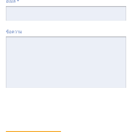
อีเมล
*
ข้อความ