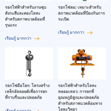
รอกไฟฟ้าสำหรับงานชุบ
รอกโซ่ลม: เหมาะสำหรับ
สังกะสีและดองโลหะ
สภาพแวดล้อมที่ป้องกันการ
สำหรับสภาพแวดล้อมที่
ระเบิด
รุนแรง
เรียนรู้
มากกว่า
เรียนรู้
มากกว่า
รอกโซ่มือโยก: โครงสร้าง
รอกไฟฟ้าสำหรับโลหะ
เหล็กอัลลอยด์เพื่อการยก
หลอมเหลว: การยกที่
ที่ราบรื่นและปลอดภัย
อุณหภูมิสูงและปลอดภัย
สำหรับสภาพแวดล้อมทาง
โลหะวิทยา
เรียนรู้
มากกว่า