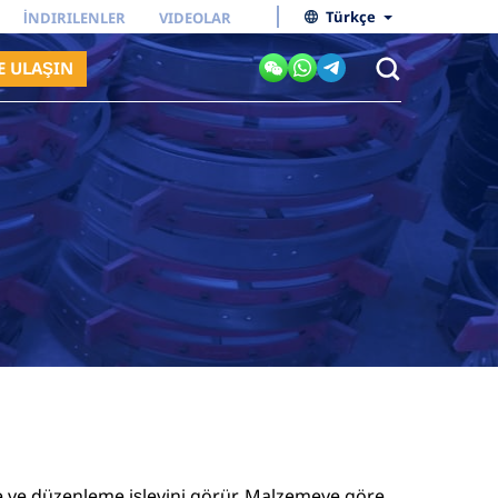
Türkçe
İNDIRILENLER
VIDEOLAR
E ULAŞIN
irme ve düzenleme işlevini görür. Malzemeye göre