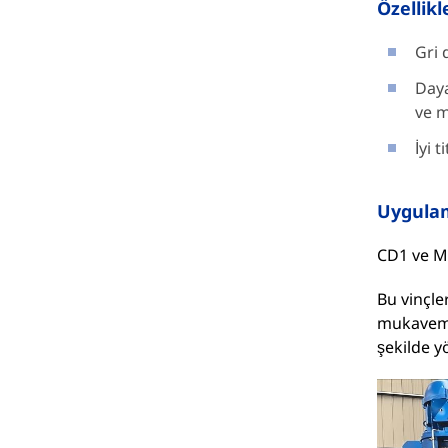
Özellikl
Gri 
Daya
ve m
İyi 
Uygula
CD1 ve M
Bu vinçle
mukavemet
şekilde y