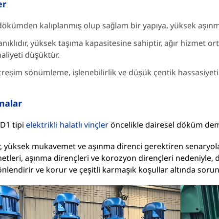
er
dökümden kalıplanmış olup sağlam bir yapıya, yüksek aşınma
nıklıdır, yüksek taşıma kapasitesine sahiptir, ağır hizmet 
aliyeti düşüktür.
titreşim sönümleme, işlenebilirlik ve düşük çentik hassasiyeti
malar
D1 tipi
elektrikli halatlı vinçler
öncelikle dairesel döküm demir 
r, yüksek mukavemet ve aşınma direnci gerektiren senaryola
leri, aşınma dirençleri ve korozyon dirençleri nedeniyle, dök
önlendirir ve korur ve çeşitli karmaşık koşullar altında sorun