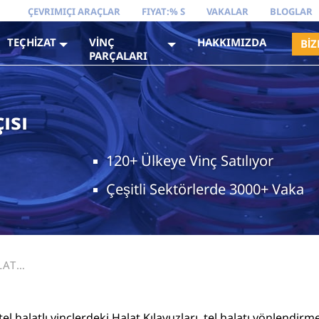
ÇEVRIMIÇI ARAÇLAR
FIYAT:% S
VAKALAR
BLOGLAR
TEÇHİZAT
VİNÇ
HAKKIMIZDA
BİZ
PARÇALARI
ısı
120+ Ülkeye Vinç Satılıyor
Çeşitli Sektörlerde 3000+ Vaka
LAT
DEMIR VE
i tel halatlı vinçlerdeki Halat Kılavuzları, tel halatı yönlend