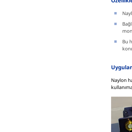
Özellikl
Nayl
Bağl
mont
Bu h
kon
Uygula
Naylon ha
kullanım