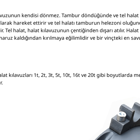
avuzunun kendisi dönmez. Tambur döndüğünde ve tel halat sa
larak hareket ettirir ve tel halatı tamburun helezoni oluğund
ir. Tel halat, halat kılavuzunun çentiğinden dışarı atılır. Hal
aruz kaldığından kırılmaya eğilimlidir ve bir vinçteki en sav
lat kılavuzları 1t, 2t, 3t, 5t, 10t, 16t ve 20t gibi boyutlarda 
r.