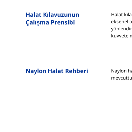
Halat Kılavuzunun
Halat kıl
Çalışma Prensibi
eksenel o
yönlendir
kuvvete m
Naylon Halat Rehberi
Naylon ha
mevcuttu