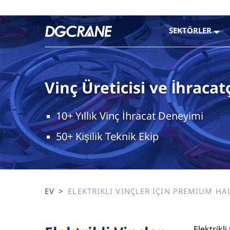
SEKTÖRLER
Vinç Üreticisi ve İhracatç
10+ Yıllık Vinç İhracat Deneyimi
50+ Kişilik Teknik Ekip
EV
>
ELEKTRIKLI VINÇLER IÇIN PREMIUM HA
REHBERI: DAYANIKLI NAYLON, DÖKME 
DONATI SEÇENEKLERI
Elektrikl