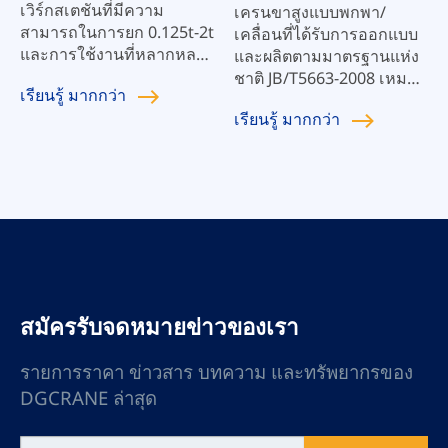
เวิร์กสเตชันที่มีความ
เครนขาสูงแบบพกพา/
สามารถในการยก 0.125t-2t
เคลื่อนที่ได้รับการออกแบบ
และการใช้งานที่หลากหลาย
และผลิตตามมาตรฐานแห่ง
ข้อได้เปรียบที่ใหญ่ที่สุดของ
ชาติ JB/T5663-2008 เหมาะ
เรียนรู้
มากกว่า
เครนเหนือศีรษะสำหรับ
สำหรับการผลิตแม่พิมพ์
เรียนรู้
มากกว่า
เวิร์กสเตชันของบริษัทของ
โรงงานซ่อมรถยนต์ เหมือง
เราคือสามารถขยายและ
แร่ สถานที่ก่อสร้าง และใน
ปรับให้เข้ากับความต้องการ
โอกาสต่างๆ ที่ต้องการยก
ใหม่ได้ตลอดเวลา และ
ของ เหมาะอย่างยิ่งสำหรับ
สามารถพัฒนาไปพร้อมกับ
พื้นเรียบ คลังสินค้า ศูนย์ลอจิ
ธุรกิจของคุณได้
สติกส์ เวิร์กช็อปการผลิต
ห้องทดสอบ ห้องคลีนรูม
ฯลฯ โดยใช้รอกไฟฟ้าหรือ
แบบแมนนวล เครื่องชักรอก
จะรับรู้ได้ สามารถลดกำลัง
สมัครรับจดหมายข่าวของเรา
คน ลดต้นทุนการผลิตและ
การดำเนินงาน และปรับปรุง
รายการราคา ข่าวสาร บทความ และทรัพยากรของ
ประสิทธิภาพการทำงาน
DGCRANE ล่าสุด