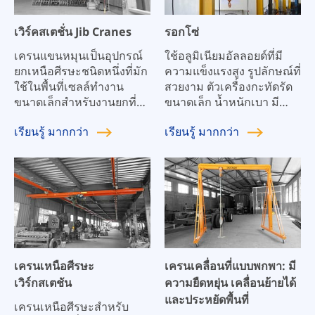
เวิร์คสเตชั่น Jib Cranes
รอกโซ่
เครนแขนหมุนเป็นอุปกรณ์
ใช้อลูมิเนียมอัลลอยด์ที่มี
ยกเหนือศีรษะชนิดหนึ่งที่มัก
ความแข็งแรงสูง รูปลักษณ์ที่
ใช้ในพื้นที่เซลล์ทำงาน
สวยงาม ตัวเครื่องกะทัดรัด
ขนาดเล็กสำหรับงานยกที่
ขนาดเล็ก น้ำหนักเบา มี
ซ้ำซากจำเจ เครนแบบแขน
ความยืดหยุ่นสูงและ
เรียนรู้
มากกว่า
เรียนรู้
มากกว่า
หมุนใช้งานได้หลากหลาย
โครงสร้างที่เหมาะสม
และสามารถจับคู่กับเครน
สะพานเหนือศีรษะเพื่อเพิ่ม
การผลิตได้สูงสุด
เครนเหนือศีรษะ
เครนเคลื่อนที่แบบพกพา: มี
เวิร์กสเตชัน
ความยืดหยุ่น เคลื่อนย้ายได้
และประหยัดพื้นที่
เครนเหนือศีรษะสำหรับ