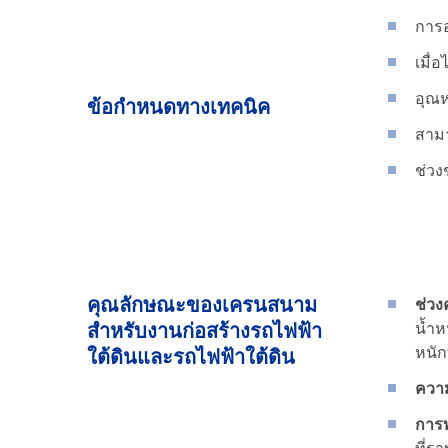
การ
เมื่
อุณห
ข้อกำหนดทางเทคนิค
สามา
ช่วง
คุณลักษณะของเครนสนาม
ช่วง
สำหรับงานก่อสร้างรถไฟฟ้า
น้ำห
หนัก
ใต้ดินและรถไฟฟ้าใต้ดิน
ความ
การท