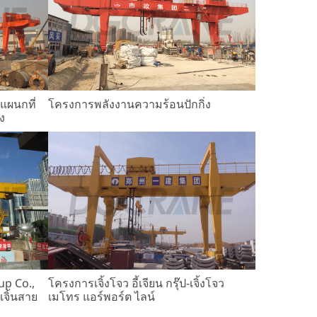
งแผนกที่
โครงการพลังงานความร้อนปักกิ่ง
ง
up Co.,
โครงการเจิ้งโจว อี้เจียน กรุ๊ป-เจิ้งโจว
เจิ้นสาย
เมโทร แอร์พอร์ต ไลน์