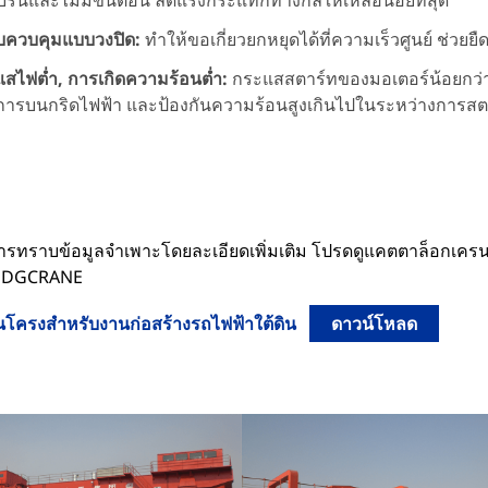
าบรื่นและไม่มีขั้นตอน ลดแรงกระแทกทางกลให้เหลือน้อยที่สุด
บควบคุมแบบวงปิด:
ทำให้ขอเกี่ยวยกหยุดได้ที่ความเร็วศูนย์ ช่ว
สไฟต่ำ, การเกิดความร้อนต่ำ:
กระแสสตาร์ทของมอเตอร์น้อยกว่า
การบนกริดไฟฟ้า และป้องกันความร้อนสูงเกินไปในระหว่างการสตาร
ารทราบข้อมูลจำเพาะโดยละเอียดเพิ่มเติม โปรดดูแคตตาล็อกเคร
ง DGCRANE
นโครงสำหรับงานก่อสร้างรถไฟฟ้าใต้ดิน
ดาวน์โหลด