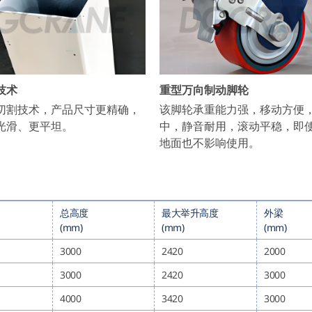
技术
重型万向制动脚轮
切割技术，产品尺寸更精确，
该脚轮承重能力强，移动方便
光滑、更平坦。
中，静音耐用，滚动平稳，即
地面也不影响使用。
总高度
最大举升高度
外梁
(mm)
(mm)
(mm)
3000
2420
2000
3000
2420
3000
4000
3420
3000