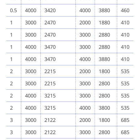
0.5
4000
3420
4000
3880
460
1
3000
2470
2000
1880
410
1
3000
2470
3000
2880
410
1
4000
3470
3000
2880
410
1
4000
3470
4000
3880
410
2
3000
2215
2000
1800
535
2
3000
2215
3000
2800
535
2
4000
3215
3000
2800
535
2
4000
3215
4000
3800
535
3
3000
2122
2000
1800
685
3
3000
2122
3000
2800
685