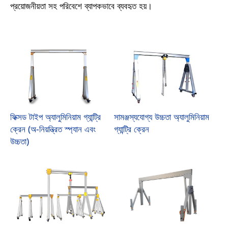
প্রয়োজনীয়তা সহ পরিবেশে ব্যাপকভাবে ব্যবহৃত হয়।
ফিক্সড টাইপ অ্যালুমিনিয়াম গ্যান্ট্রি
সামঞ্জস্যযোগ্য উচ্চতা অ্যালুমিনিয়াম
ক্রেন (অ-নিয়ন্ত্রিত স্প্যান এবং
গ্যান্ট্রি ক্রেন
উচ্চতা)