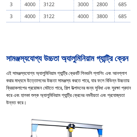
3
4000
3122
3000
2800
685
3
4000
3122
4000
3800
685
সামঞ্জস্যযোগ্য উচ্চতা অ্যালুমিনিয়াম গ্যান্ট্রি ক্রেন
এই সামঞ্জস্যযোগ্য অ্যালুমিনিয়াম গ্যান্ট্রি ক্রেনটি পিনগুলি প্লাগিং এবং আনপ্লাগ
করার মাধ্যমে উত্তোলনের উচ্চতা সামঞ্জস্য করতে পারে, যার ফলে বিভিন্ন উচ্চতায়
ক্রিয়াকলাপের প্রয়োজন মেটাতে পারে, শিল্প উত্পাদনের জন্য সুবিধা এবং সুরক্ষা প্রদান
করে এবং হালকা শুল্ক অ্যালুমিনিয়াম গ্যান্ট্রি ক্রেনের নমনীয়তা এবং প্রযোজ্যতা
উন্নত করে।