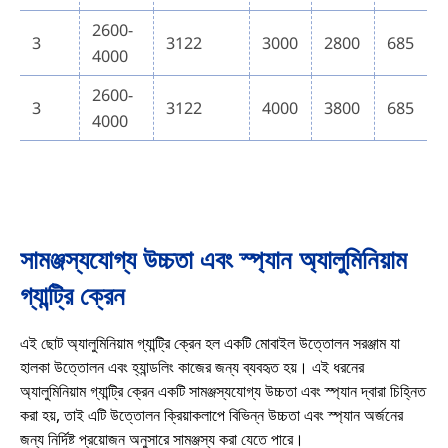
2600-
3
3122
3000
2800
685
4000
2600-
3
3122
4000
3800
685
4000
সামঞ্জস্যযোগ্য উচ্চতা এবং স্প্যান অ্যালুমিনিয়াম
গ্যান্ট্রি ক্রেন
এই ছোট অ্যালুমিনিয়াম গ্যান্ট্রি ক্রেন হল একটি মোবাইল উত্তোলন সরঞ্জাম যা
হালকা উত্তোলন এবং হ্যান্ডলিং কাজের জন্য ব্যবহৃত হয়। এই ধরনের
অ্যালুমিনিয়াম গ্যান্ট্রি ক্রেন একটি সামঞ্জস্যযোগ্য উচ্চতা এবং স্প্যান দ্বারা চিহ্নিত
করা হয়, তাই এটি উত্তোলন ক্রিয়াকলাপে বিভিন্ন উচ্চতা এবং স্প্যান অর্জনের
জন্য নির্দিষ্ট প্রয়োজন অনুসারে সামঞ্জস্য করা যেতে পারে।