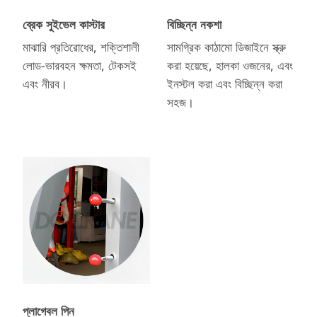
ব্রেক সুইভেল কাস্টার
বিচ্ছিন্ন নকশা
মাঝারি প্রতিরোধের, শক্তিশালী
সামগ্রিক কাঠামো ডিজাইনে স্ক্রু
লোড-ভারবহন ক্ষমতা, টেকসই
করা হয়েছে, হালকা ওজনের, এবং
এবং নীরব।
ইনস্টল করা এবং বিচ্ছিন্ন করা
সহজ।
প্লাগেবল পিন