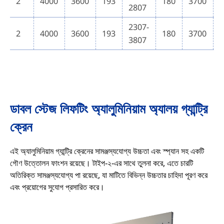
2
4000
3600
193
180
3700
2807
2307-
2
4000
3600
193
180
3700
3807
ডাবল স্টেজ লিফটিং অ্যালুমিনিয়াম অ্যালয় গ্যান্ট্রি
ক্রেন
এই অ্যালুমিনিয়াম গ্যান্ট্রি ক্রেনের সামঞ্জস্যযোগ্য উচ্চতা এবং স্প্যান সহ একটি
গৌণ উত্তোলন ফাংশন রয়েছে। টাইপ-২-এর সাথে তুলনা করে, এতে চারটি
অতিরিক্ত সামঞ্জস্যযোগ্য পা রয়েছে, যা মাটিতে বিভিন্ন উচ্চতার চাহিদা পূরণ করে
এবং প্রয়োগের সুযোগ প্রসারিত করে।