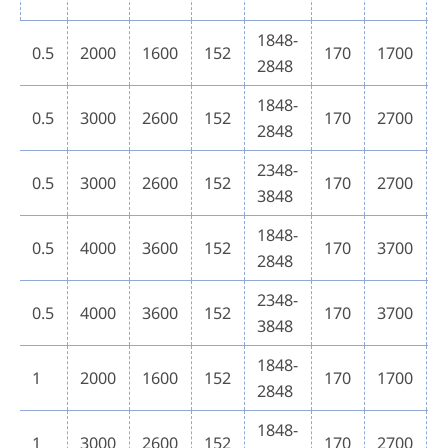
1848-
0.5
2000
1600
152
170
1700
2848
1848-
0.5
3000
2600
152
170
2700
2848
2348-
0.5
3000
2600
152
170
2700
3848
1848-
0.5
4000
3600
152
170
3700
2848
2348-
0.5
4000
3600
152
170
3700
3848
1848-
1
2000
1600
152
170
1700
2848
1848-
1
3000
2600
152
170
2700