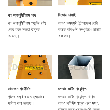
বিজোড় ঢালাই
ঘন অ্যালুমিনিয়াম খাদ
আরও কমপ্যাক্ট ইন্টারফেস তৈরি
ঘন অ্যালুমিনিয়াম গ্যান্ট্রি রশ্মি
করতে ফাঁকগুলি সম্পূর্ণরূপে ঢালাই
লোড বহন ক্ষমতা উন্নত
করা হয়।
করেছে।
সারফেস গ্রাইন্ডিং
লেজার কাটিং প্রযুক্তি
পৃষ্ঠকে মসৃণ করতে সূক্ষ্মভাবে
লেজার কাটিং প্রযুক্তি পণ্যে
পালিশ করা হয়েছে।
আরও সুনির্দিষ্ট মাত্রা এবং মসৃণ,
চাটুকার ক্রস-সেকশনগুলি অর্জন