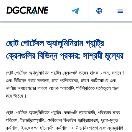
ছোট পোর্টেবল অ্যালুমিনিয়াম গ্যান্ট্রি
ক্রেনগুলির বিভিন্ন প্রকার: সাশ্রয়ী মূল্যের
ছোট পোর্টেবল অ্যালুমিনিয়াম গ্যান্ট্রি ক্রেনগুলি তাদের হালকা ওজন, সমাবেশ
এবং বিচ্ছিন্ন করার সহজতা, জারা প্রতিরোধের, জারণ প্রতিরোধের এবং
নমনীয় অপারেশনের কারণে অনেক অপারেটিং পরিস্থিতিতে সর্বোত্তম পছন্দ
হয়ে উঠেছে।
ছোট পোর্টেবল অ্যালুমিনিয়াম গ্যান্ট্রি ক্রেনগুলি ল্যাবরেটরি, পরিষ্কার ঘরের
পরিবেশ, ইলেক্ট্রোপ্লেটিং, মেডিকেল ডিভাইস প্রক্রিয়াকরণ, ধুলো-মুক্ত
কর্মশালা, ইনজেকশন ছাঁচনির্মাণ কর্মশালা, বা উচ্চ নিরাপত্তা এবং স্বাস্থ্যবিধি