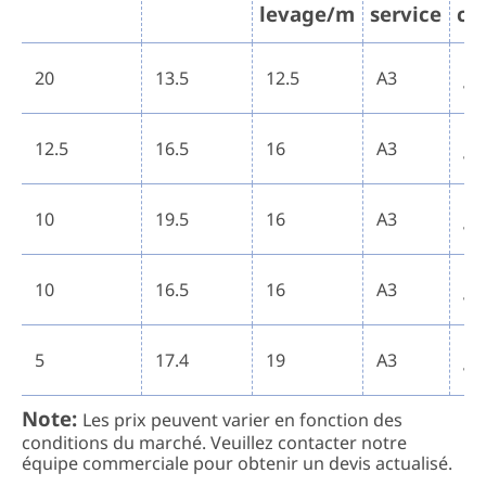
levage/m
service
co
C.
20
13.5
12.5
A3
V 
C.
12.5
16.5
16
A3
V 
C.
10
19.5
16
A3
V 
C.
10
16.5
16
A3
V 
C.
5
17.4
19
A3
V 
Note:
Les prix peuvent varier en fonction des
conditions du marché. Veuillez contacter notre
équipe commerciale pour obtenir un devis actualisé.