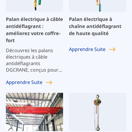
Palan électrique à câble
Palan électrique à
antidéflagrant :
chaîne antidéflagrant
améliorez votre coffre-
de haute qualité
fort
Apprendre
Suite
Découvrez les palans
électriques à câble
antidéflagrants
DGCRANE, conçus pour
la sécurité et la fiabilité
Apprendre
Suite
dans les environnements
dangereux. Nos palans
répondent à des normes
de sécurité rigoureuses,
garantissant des
performances optimales
dans les atmosphères
explosives. Parfaits pour