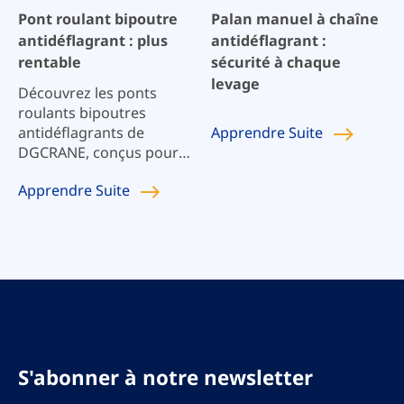
les industries nécessitant
Pont roulant bipoutre
Palan manuel à chaîne
une protection
antidéflagrant : plus
antidéflagrant :
rigoureuse contre les
rentable
sécurité à chaque
explosions.
levage
Découvrez les ponts
roulants bipoutres
Apprendre
Suite
antidéflagrants de
DGCRANE, conçus pour
une sécurité et une
Apprendre
Suite
efficacité maximales
dans les environnements
dangereux. Nos ponts
roulants bipoutres sont
conçus pour résister aux
atmosphères explosives,
garantissant des
performances robustes
et le respect de normes
de sécurité strictes.
S'abonner à notre newsletter