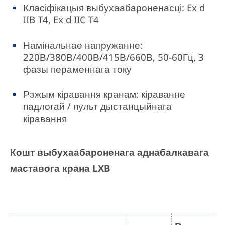
Класіфікацыя выбухаабароненасці: Ex d
IIB T4, Ex d IIC T4
Намінальнае напружанне:
220В/380В/400В/415В/660В, 50-60Гц, 3
фазы пераменнага току
Рэжым кіравання кранам: кіраванне
падлогай / пульт дыстанцыйнага
кіравання
Кошт выбухаабароненага аднабалкавага
маставога крана LXB