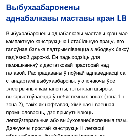
Выбухаабаронены
аднабалкавы маставы кран LB
Выбухаабаронены аднабалкавы маставы кран мае
кампактную канструкцыю і стабільную працу, яго
галоўная бэлька падтрымліваецца з абодвух бакоў
пад'язной дарожкі. Ён падыходзіць для
памяшканняў з дастатковай прасторай над
галавой. Распрацаваны ў поўнай адпаведнасці са
стандартамі выбухаабароны, уключаючы ўсе
электрычныя кампаненты, гэты кран шырока
выкарыстоўваецца ў небяспечных зонах (зона 1 і
зона 2), такіх як нафтавая, хімічная і ваенная
прамысловасць, дзе прысутнічаюць
лёгкаўзгаральныя або выбухованебяспечныя газы.
Дзякуючы простай канструкцыі і лёгкасці
абслугоўвання, ён з'яўляецца ідэальным