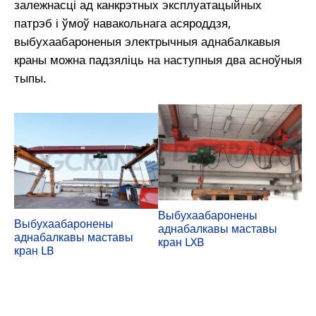
залежнасці ад канкрэтных эксплуатацыйных
патрэб і ўмоў навакольнага асяроддзя,
выбухаабароненыя электрычныя аднабалкавыя
краны можна падзяліць на наступныя два асноўныя
тыпы.
Выбухаабаронены
Выбухаабаронены
аднабалкавы маставы
аднабалкавы маставы
кран LXB
кран LB