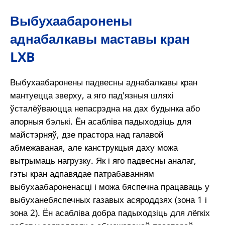
Выбухаабаронены
аднабалкавы маставы кран
LXB
Выбухаабаронены падвесны аднабалкавы кран
мантуецца зверху, а яго пад'язныя шляхі
ўсталёўваюцца непасрэдна на дах будынка або
апорныя бэлькі. Ён асабліва падыходзіць для
майстэрняў, дзе прастора над галавой
абмежаваная, але канструкцыя даху можа
вытрымаць нагрузку. Як і яго падвесны аналаг,
гэты кран адпавядае патрабаванням
выбухаабароненасці і можа бяспечна працаваць у
выбуханебяспечных газавых асяроддзях (зона 1 і
зона 2). Ён асабліва добра падыходзіць для лёгкіх