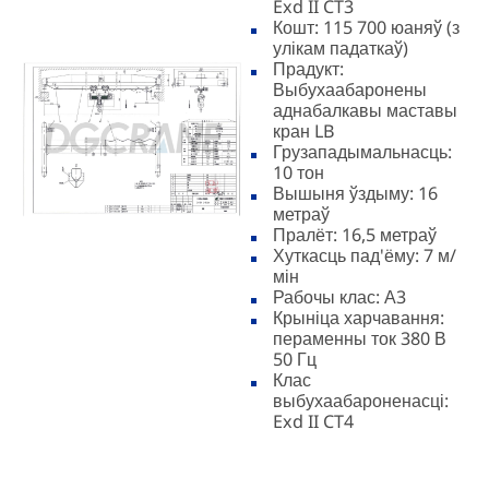
Exd II CT3
Кошт: 115 700 юаняў (з
улікам падаткаў)
Прадукт:
Выбухаабаронены
аднабалкавы маставы
кран LB
Грузападымальнасць:
10 тон
Вышыня ўздыму: 16
метраў
Пралёт: 16,5 метраў
Хуткасць пад'ёму: 7 м/
мін
Рабочы клас: А3
Крыніца харчавання:
пераменны ток 380 В
50 Гц
Клас
выбухаабароненасці:
Exd II CT4