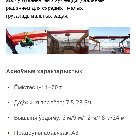
рашэннем для сярэдніх і малых
грузападымальных задач.
Асноўныя характарыстыкі
Ёмістасць: 1~20 т
Даўжыня пралёта: 7,5-28,5м
Вышыня ўздыму: 6 м/9 м/12 м/18 м/24 м
Працоўны абавязак: А3