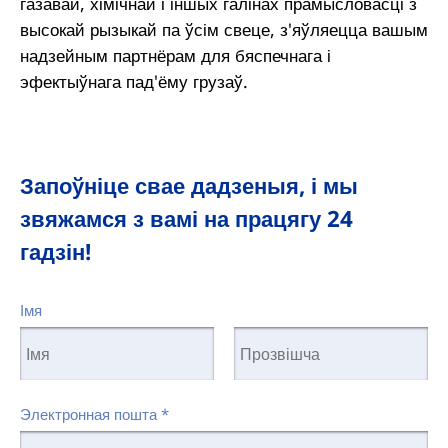
газавай, хімічнай і іншых галінах прамысловасці з
высокай рызыкай па ўсім свеце, з'яўляецца вашым
надзейным партнёрам для бяспечнага і
эфектыўнага пад'ёму грузаў.
Запоўніце свае дадзеныя, і мы
звяжамся з вамі на працягу 24
гадзін!
Імя
Электронная пошта
*