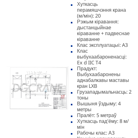
Хуткасць
перамяшчэння крана
(м/мін): 20
Рэжым кіравання:
дыстанцыйнае
кіраванне + падвеснае
кіраванне
Клас эксплуатацыі: A3
Клас
выбухаабароненасці:
Ex d IIC T4
Прадукт:
Выбухаабаронены
аднабалкавы маставы
кран LXB
Грузападымальнасць: 2
тоны
Вышыня ўздыму: 4
метры
Пралёт: 5 метраў
Хуткасць пад'ёму: 8 м/
мін
Рабочы клас: А3