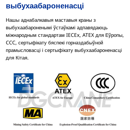
выбухаабароненасці
Нашы аднабалкавыя маставыя краны з
выбухаабароненымі ўстаўкамі адпавядаюць
міжнародным стандартам IECEx, ATEX для Еўропы,
CCC, сертыфікату бяспекі горназдабыўной
прамысловасці і сертыфікату выбухаабароненасці
для Кітая.