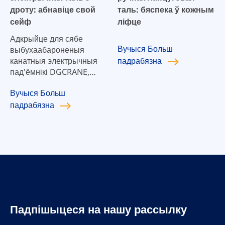
стандартам бяспекі.
дроту: абнавіце свой
таль: бяспека ў кожным
сейф
ліфце
Адкрыйце для сябе
Вучыся
Больш
выбухаабароненыя
падрабязна
канатныя электрычныя
пад'ёмнікі DGCRANE,
распрацаваныя для
Вучыся
Больш
бяспекі і надзейнасці ў
падрабязна
небяспечных умовах.
Нашы пад'ёмнікі
адпавядаюць строгім
стандартам бяспекі,
забяспечваючы
аптымальную
прадукцыйнасць у
выбуханебяспечнай
атмасферы. Ідэальна
падыходзіць для галін
Падпішыцеся на нашу рассылку
прамысловасці, дзе