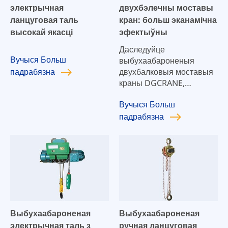
электрычная
двухбэлечны моставы
ланцуговая таль
кран: больш эканамічна
высокай якасці
эфектыўны
Даследуйце
Вучыся
Больш
выбухаабароненыя
падрабязна
двухбалковыя моставыя
краны DGCRANE,
распрацаваныя для
Вучыся
Больш
максімальнай бяспекі і
падрабязна
эфектыўнасці ў
небяспечных умовах.
Нашы двухбалковыя
краны створаны, каб
супрацьстаяць
выбуханебяспечным
асяроддзям,
забяспечваючы
надзейную працу і
Выбухаабароненая
Выбухаабароненая
адпаведнасць строгім
электрычная таль з
ручная ланцуговая