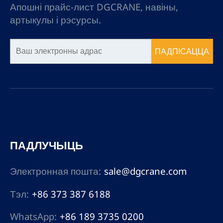
патрабуецца строгая
Апошні прайс-лист DGCRANE, навіны,
выбухаабарона.
артыкулы і рэсурсы.
ПАДПІСАЦЦА
ПАДЛУЧЫЦЬ
Электронная пошта:
sale@dgcrane.com
Тэл:
+86 373 387 6188
WhatsApp:
+86 189 3735 0200