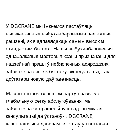
У DGCRANE мы імкнемся пастаўляць
высакаякасныя выбухаабароненыя пад'ёмныя
рашэнні, якія адпавядаюць самым высокім
стандартам бяспекі. Нашы выбухаабароненыя
аднабалкавыя маставыя краны прызначаны для
надзейнай працы ў небяспечных асяроддзях,
забяспечваючы як бяспеку эксплуатацыі, так і
доўгатэрміновую даўгавечнасць.
Маючы шырокі вопыт экспарту і развітую
глабальную сетку абслугоўвання, мы
забяспечваем прафесійную падтрымку ад
кансультацыі да ўстаноўкі. DGCRANE,
карыстаючыся даверам кліентаў у нафтавай,