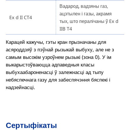
Вадарод, вадзяны газ,
ацэтылен і газы, акрамя
Ex d II CT4
тых, што пералічаны ў Ex d
IIB T4
Карацей кажучы, гэты кран прызначаны для
асяроддзяў з пэўнай рызыкай выбуху, але не з
самым высокім узроўнем рызыкі (зона 0). У ім
выкарыстоўваюцца адпаведныя класы
выбухаабароненасці ў залежнасці ад тыпу
небяспечнага газу для забеспячэння бяспекі і
надзейнасці.
Сертыфікаты