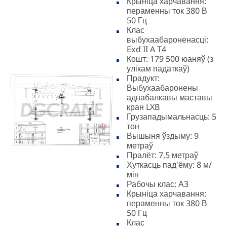
Крыніца харчавання:
пераменны ток 380 В
50 Гц
Клас
выбухаабароненасці:
Exd II A T4
Кошт: 179 500 юаняў (з
улікам падаткаў)
Прадукт:
Выбухаабаронены
аднабалкавы маставы
кран LXB
Грузападымальнасць: 5
тон
Вышыня ўздыму: 9
метраў
Пралёт: 7,5 метраў
Хуткасць пад'ёму: 8 м/
мін
Рабочы клас: А3
Крыніца харчавання:
пераменны ток 380 В
50 Гц
Клас