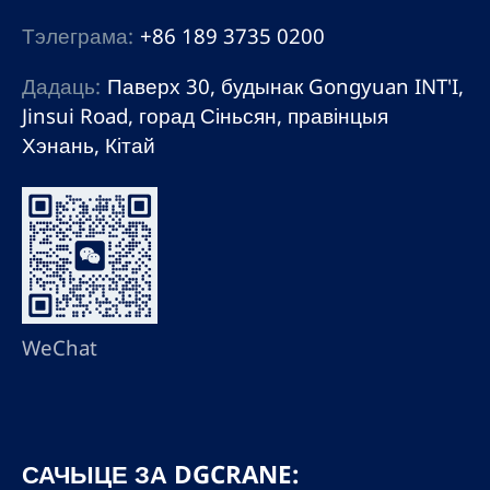
Тэлеграма:
+86 189 3735 0200
Дадаць:
Паверх 30, будынак Gongyuan INT'I,
Jinsui Road, горад Сіньсян, правінцыя
Хэнань, Кітай
WeChat
САЧЫЦЕ ЗА DGCRANE: