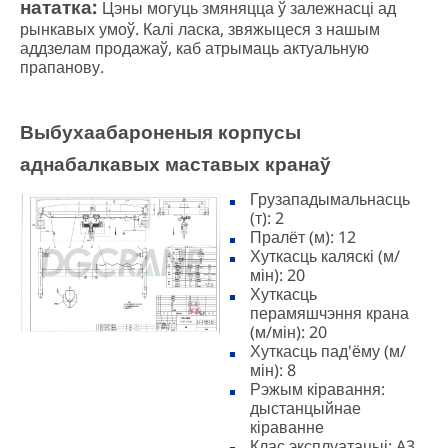
нататка:
Цэны могуць змяняцца ў залежнасці ад
рынкавых умоў. Калі ласка, звяжыцеся з нашым
аддзелам продажаў, каб атрымаць актуальную
прапанову.
Выбухаабароненыя корпусы
аднабалкавых маставых кранаў
Грузападымальнасць
(т): 2
Пралёт (м): 12
Хуткасць каляскі (м/
мін): 20
Хуткасць
перамяшчэння крана
(м/мін): 20
Хуткасць пад'ёму (м/
мін): 8
Рэжым кіравання:
дыстанцыйнае
кіраванне
Клас эксплуатацыі: A3