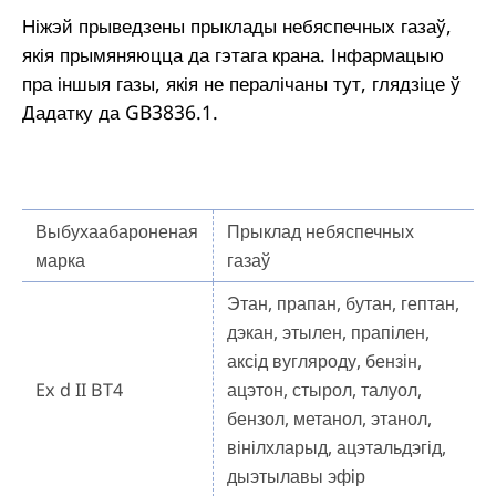
Ніжэй прыведзены прыклады небяспечных газаў,
якія прымяняюцца да гэтага крана. Інфармацыю
пра іншыя газы, якія не пералічаны тут, глядзіце ў
Дадатку да GB3836.1.
Выбухаабароненая
Прыклад небяспечных
марка
газаў
Этан, прапан, бутан, гептан,
дэкан, этылен, прапілен,
аксід вугляроду, бензін,
Ex d II BT4
ацэтон, стырол, талуол,
бензол, метанол, этанол,
вінілхларыд, ацэтальдэгід,
дыэтылавы эфір