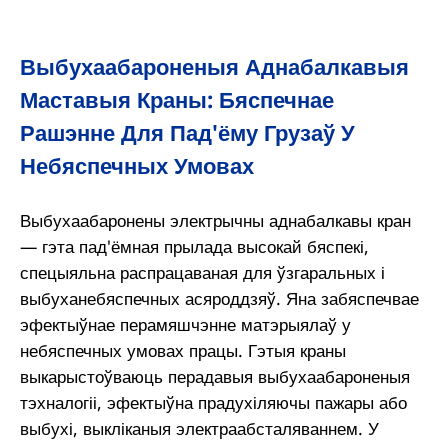
Выбухаабароненыя Аднабалкавыя
Маставыя Краны: Бяспечнае
Рашэнне Для Пад'ёму Грузаў У
Небяспечных Умовах
Выбухаабаронены электрычны аднабалкавы кран
— гэта пад'ёмная прылада высокай бяспекі,
спецыяльна распрацаваная для ўзгаральных і
выбуханебяспечных асяроддзяў. Яна забяспечвае
эфектыўнае перамяшчэнне матэрыялаў у
небяспечных умовах працы. Гэтыя краны
выкарыстоўваюць перадавыя выбухаабароненыя
тэхналогіі, эфектыўна прадухіляючы пажары або
выбухі, выкліканыя электраабсталяваннем. У