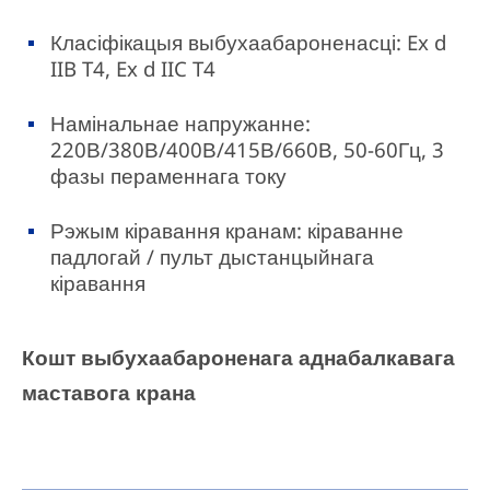
Класіфікацыя выбухаабароненасці: Ex d
IIB T4, Ex d IIC T4
Намінальнае напружанне:
220В/380В/400В/415В/660В, 50-60Гц, 3
фазы пераменнага току
Рэжым кіравання кранам: кіраванне
падлогай / пульт дыстанцыйнага
кіравання
Кошт выбухаабароненага аднабалкавага
маставога крана