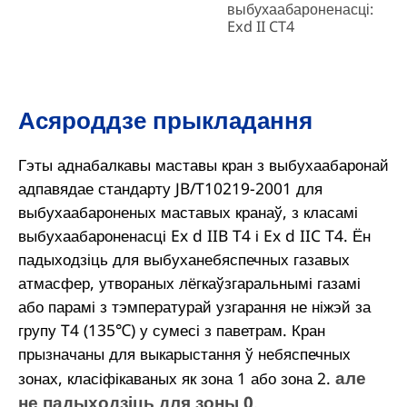
выбухаабароненасці:
Exd II CT4
Асяроддзе прыкладання
Гэты аднабалкавы маставы кран з выбухаабаронай
адпавядае стандарту JB/T10219-2001 для
выбухаабароненых маставых кранаў, з класамі
выбухаабароненасці Ex d IIB T4 і Ex d IIC T4. Ён
падыходзіць для выбуханебяспечных газавых
атмасфер, утвораных лёгкаўзгаральнымі газамі
або парамі з тэмпературай узгарання не ніжэй за
групу T4 (135℃) у сумесі з паветрам. Кран
прызначаны для выкарыстання ў небяспечных
але
зонах, класіфікаваных як зона 1 або зона 2.
не падыходзіць для зоны 0
.