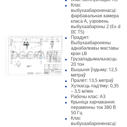
Клас
выбухаабароненасці:
фарбавальная камера
класа А, узровень
выбухаабароны 2 (Ex d
IIC T5)
Прадукт:
Выбухаабаронены
аднабалкавы маставы
кран LB
Грузападымальнасць:
20 тон
Вышыня ўздыму: 12,5
метраў
Пралёт: 13,5 метраў
Хуткасць пад'ёму: 0,35
– 3,5 м/мін
Рабочы клас: А3
Крыніца харчавання:
пераменны ток 380 В
50 Гц
Клас
выбухаабароненасці: