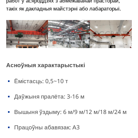
работ у асяроддзях з абмежаванай прасторай,
такіх як дакладныя майстэрні або лабараторыі.
Асноўныя характарыстыкі
Ёмістасць: 0,5~10 т
Даўжыня пралёта: 3-16 м
Вышыня ўздыму: 6 м/9 м/12 м/18 м/24 м
Працоўны абавязак: А3