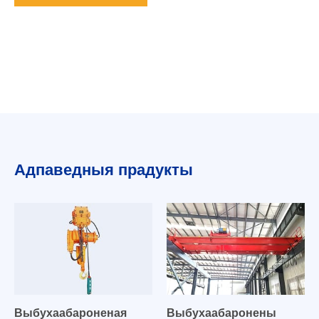
Адпаведныя прадукты
Выбухаабароненая
Выбухаабаронены