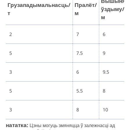
Вышыня
Грузападымальнасць/
Пралёт/
ўздыму/
т
м
м
2
7
6
5
7.5
9
3
6
9.5
5
5.5
8
3
8
10
нататка:
Цэны могуць змяняцца ў залежнасці ад