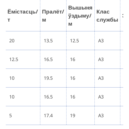
Вышыня
Ёмістасць/
Пралёт/
Клас
ўздыму/
Эл
т
м
службы
м
Пе
20
13.5
12.5
A3
Г
Пе
12.5
16.5
16
A3
Г
Пе
10
19.5
16
A3
Г
Пе
10
16.5
16
A3
Г
Пе
5
17.4
19
A3
Г