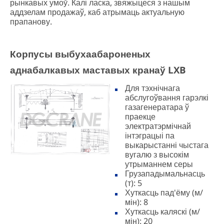
рынкавых умоў. Калі ласка, звяжыцеся з нашым
аддзелам продажаў, каб атрымаць актуальную
прапанову.
Корпусы выбухаабароненых
аднабалкавых маставых кранаў LXB
Для тэхнічнага
абслугоўвання гарэлкі
газагенератара ў
праекце
электратэрмічнай
інтэграцыі па
выкарыстанні чыстага
вугалю з высокім
утрыманнем серы
Грузападымальнасць
(т): 5
Хуткасць пад'ёму (м/
мін): 8
Хуткасць каляскі (м/
мін): 20