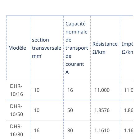
Capacité
nominale
section
de
Résistance
Impéd
Modèle
transversale
transport
Ω/km
Ω/km
mm'
de
courant
A
DHR-
10
16
11.000
11.00
10/16
DHR-
10
50
1.8576
1.861
10/50
DHR-
16
80
1.1610
1.167
16/80