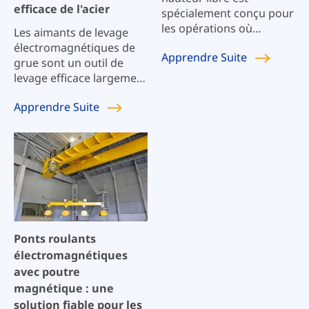
efficace de l'acier
spécialement conçu pour
les opérations où
Les aimants de levage
l'espace est limité.
électromagnétiques de
Apprendre
Suite
grue sont un outil de
levage efficace largement
utilisé pour la
Apprendre
Suite
manipulation de divers
matériaux
ferromagnétiques, tels
que des plaques d'acier,
des lingots de fonte, des
billes d'acier, des blocs de
fonte et des copeaux
d'usinage.
Ponts roulants
électromagnétiques
avec poutre
magnétique : une
solution fiable pour les