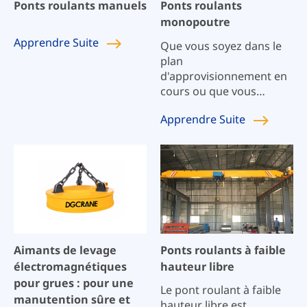
Ponts roulants manuels
Ponts roulants
monopoutre
Apprendre
Suite
Que vous soyez dans le
plan
d'approvisionnement en
cours ou que vous
déterminiez le schéma
Apprendre
Suite
personnalisé
d'équipement de levage
d'usine, si la capacité de
levage requise est de 20
tonnes et moins, un pont
roulant monopoutre
présente les avantages
d'une structure simple,
d'un schéma flexible et
Aimants de levage
Ponts roulants à faible
d'un démontage et d'un
électromagnétiques
hauteur libre
transport faciles. peut
pour grues : pour une
être votre deuxième
Le pont roulant à faible
manutention sûre et
choix.
hauteur libre est