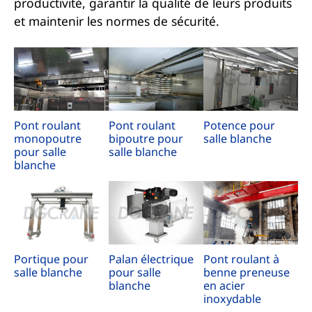
productivité, garantir la qualité de leurs produits
et maintenir les normes de sécurité.
Pont roulant
Pont roulant
Potence pour
monopoutre
bipoutre pour
salle blanche
pour salle
salle blanche
blanche
Portique pour
Palan électrique
Pont roulant à
salle blanche
pour salle
benne preneuse
blanche
en acier
inoxydable