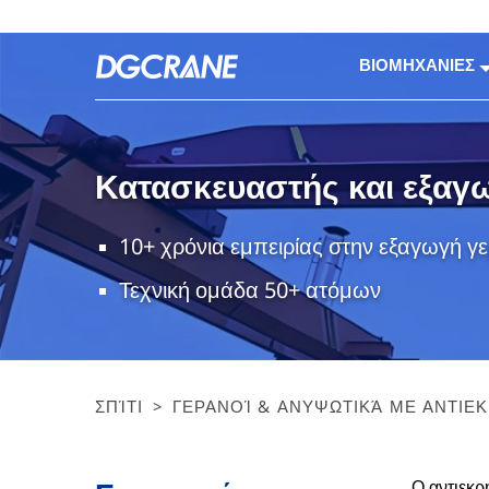
ΒΙΟΜΗΧΑΝΙΕΣ
Κατασκευαστής και εξαγ
10+ χρόνια εμπειρίας στην εξαγωγή γ
Τεχνική ομάδα 50+ ατόμων
ΣΠΊΤΙ
>
ΓΕΡΑΝΟΊ & ΑΝΥΨΩΤΙΚΆ ΜΕ ΑΝΤΙΕ
Ο αντιεκρ