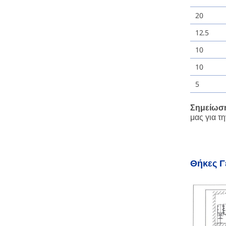
20
12.5
10
10
5
Σημείωσ
μας για τ
Θήκες Γ