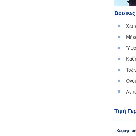
Βασικές
Χωρη
Μήκο
Ύψο
Καθή
Ταξι
Ονομ
Λειτ
Τιμή Γε
Χωρητικό