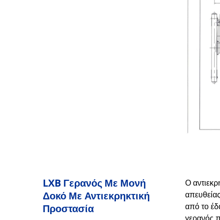
LXB Γερανός Με Μονή
Ο αντιεκρ
Δοκό Με Αντιεκρηκτική
απευθείας
από το έδ
Προστασία
γερανός π