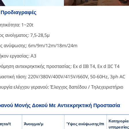
 Προδιαγραφές
τικότητα: 1~20t
ς ανοίγματος: 7,5-28,5μ
ς ανύψωσης: 6m/9m/12m/18m/24m
κον εργασίας: Α3
νόμηση αντιεκρηκτικής προστασίας: Ex d IIB T4, Ex d IIC T4
αστική τάση: 220V/380V/400V/415V/660V, 50-60Hz, 3ph AC
ουργία ελέγχου γερανού: Έλεγχος δαπέδου / Τηλεχειριστήριο
ρανού Μονής Δοκού Με Αντιεκρηκτική Προστασία
Κατηγορία
τητα/t
Άνοιγμα/μ
Ύψος ανύψωσης/m
υπηρεσίας