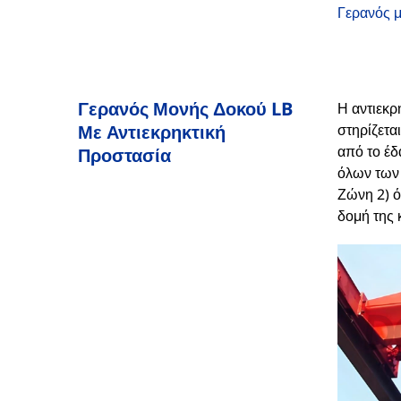
Γερανός μ
Γερανός Μονής Δοκού LB
Η αντιεκρ
Με Αντιεκρηκτική
στηρίζετα
από το έ
Προστασία
όλων των 
Ζώνη 2) ό
δομή της 