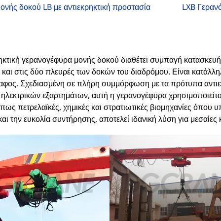
ονής δοκού LB με αντιεκρηκτική προστασία
LXB Γερανό
ηκτική γερανογέφυρα μονής δοκού διαθέτει συμπαγή κατασκευή κ
ι και στις δύο πλευρές των δοκών του διαδρόμου. Είναι κατά
δαφος. Σχεδιασμένη σε πλήρη συμμόρφωση με τα πρότυπα αντι
ηλεκτρικών εξαρτημάτων, αυτή η γερανογέφυρα χρησιμοποιείται
πως πετρελαϊκές, χημικές και στρατιωτικές βιομηχανίες όπου υ
και την ευκολία συντήρησης, αποτελεί ιδανική λύση για μεσαίες