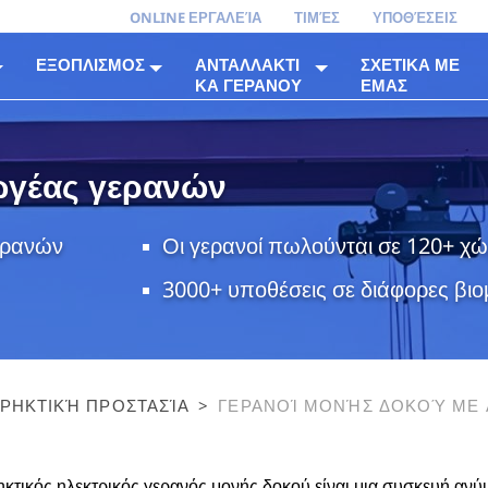
ONLINE ΕΡΓΑΛΕΊΑ
ΤΙΜΈΣ
ΥΠΟΘΈΣΕΙΣ
ΕΞΟΠΛΙΣΜΟΣ
ΑΝΤΑΛΛΑΚΤΙ
ΣΧΕΤΙΚΑ ΜΕ
ΚΑ ΓΕΡΑΝΟΥ
ΕΜΑΣ
ωγέας γερανών
ερανών
Οι γερανοί πωλούνται σε 120+ χ
3000+ υποθέσεις σε διάφορες βιο
ΚΡΗΚΤΙΚΉ ΠΡΟΣΤΑΣΊΑ
>
ΓΕΡΑΝΟΊ ΜΟΝΉΣ ΔΟΚΟΎ ΜΕ 
ΠΡΟΣΤΑΣΊΑ
ηκτικός ηλεκτρικός γερανός μονής δοκού είναι μια συσκευή αν