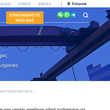
Ελληνικά
BLOGS
ΛΉΨΕΙΣ
ΒΊΝΤΕΟ
ΕΠΙΚΟΙΝΩΝΗΣΤΕ
ΜΑΖΙ ΜΑΣ
ώρες
μηχανίες
ΑΝΤΙΕΚΡΗΚΤΙΚΉ
ύψωσης υψηλής ασφάλειας ειδικά σχεδιασμένη για