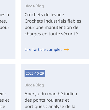
Blog
Blogs/
ues à
Crochets de levage :
pes,
Crochets industriels fiables
 pour
pour une manutention de
charges en toute sécurité
Lire l'article complet
2025-10-29
Blog
Blogs/
ït :
Aperçu du marché indien
es et
des ponts roulants et
nce
portiques : analyse de la