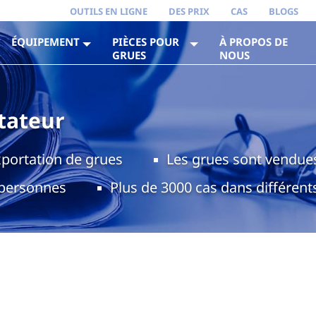
OUTILS EN LIGNE
DES PRIX
CAS
BLOGS
ÉQUIPEMENT
PIÈCES POUR
À PROPOS DE
GRUES
NOUS
tateur
xportation de grues
Les grues sont vendue
 personnes
Plus de 3000 cas dans différent