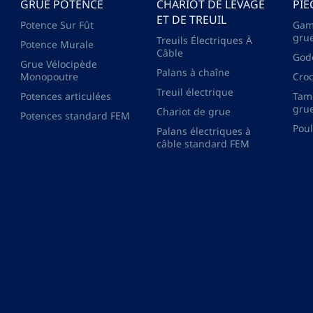
GRUE POTENCE
CHARIOT DE LEVAGE
PIÈ
ET DE TREUIL
Potence Sur Fût
Gam
gru
Treuils Électriques À
Potence Murale
Câble
God
Grue Vélocipède
Palans à chaîne
Monopoutre
Cro
Treuil électrique
Potences articulées
Tam
gru
Chariot de grue
Potences standard FEM
Poul
Palans électriques à
câble standard FEM