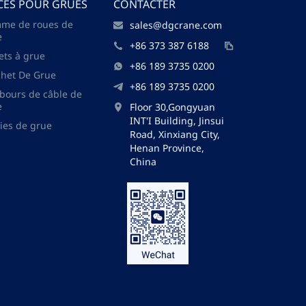
CES POUR GRUES
CONTACTER
me de roues de
sales@dgcrane.com
e
+86 373 387 6188
ets à grue
+86 189 3735 0200
chet De Grue
+86 189 3735 0200
bours de câble de
e
Floor 30,Gongyuan
INT'I Building, Jinsui
ies de grue
Road, Xinxiang City,
Henan Province,
China