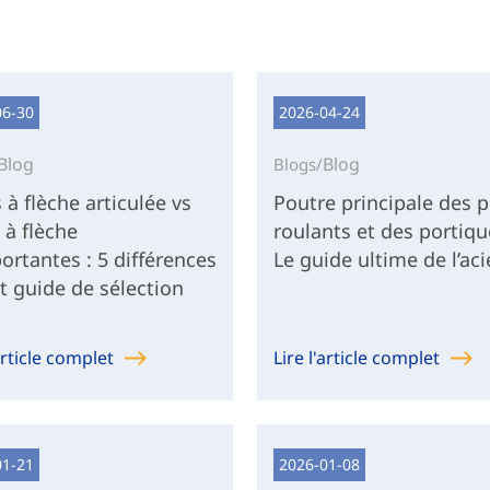
06-30
2026-04-24
Blog
Blog
Blogs/
 à flèche articulée vs
Poutre principale des 
 à flèche
roulants et des portiqu
ortantes : 5 différences
Le guide ultime de l’aci
et guide de sélection
'article complet
Lire l'article complet
01-21
2026-01-08