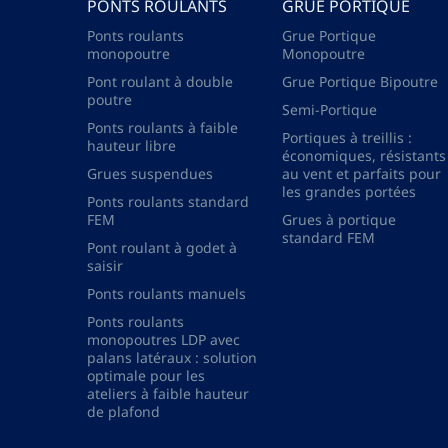
PONTS ROULANTS
GRUE PORTIQUE
Ponts roulants
Grue Portique
monopoutre
Monopoutre
Pont roulant à double
Grue Portique Bipoutre
poutre
Semi-Portique
Ponts roulants à faible
Portiques à treillis :
hauteur libre
économiques, résistants
Grues suspendues
au vent et parfaits pour
les grandes portées
Ponts roulants standard
FEM
Grues à portique
standard FEM
Pont roulant à godet à
saisir
Ponts roulants manuels
Ponts roulants
monopoutres LDP avec
palans latéraux : solution
optimale pour les
ateliers à faible hauteur
de plafond