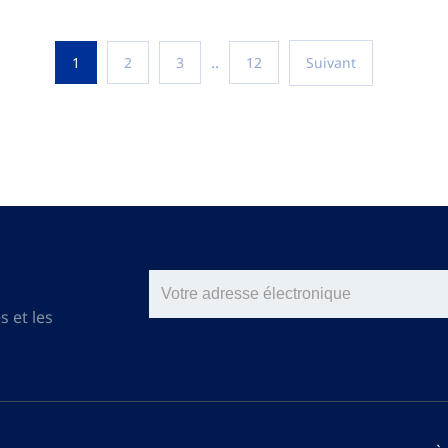
..
1
2
3
12
Suivant
s et les