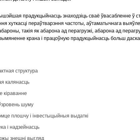
ышэйшая прадукцыйнасць знаходзіць сваё ўвасабленне ў с
ння хуткасці пераўтварэння частоты, аўтаматычнага выяўле
бароны, такія як абарона ад перагрузкі, абарона ад перагру
рымяненне крана і працоўную прадукцыйнасць больш даска
ктная структура
я калянасць
е кіраванне
 ўзровень шуму
мце плошчу і інвестыцыйныя выдаткі
ка і надзейнасць
ожы знешні выгляд