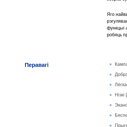
Яго найв
рэгулява
функцыі а
робяць п
Перавагі
Кампа
Добра
Лёгка
Нізкі
Экано
Бяспе
Прыг