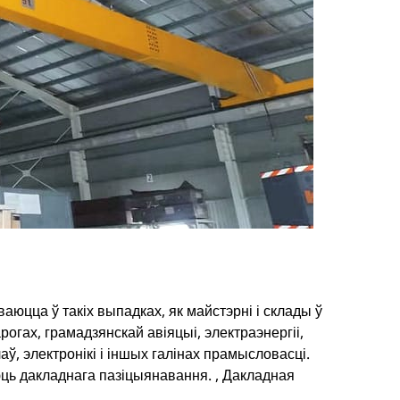
цца ў такіх выпадках, як майстэрні і склады ў
гах, грамадзянскай авіяцыі, электраэнергіі,
, электронікі і іншых галінах прамысловасці.
ць дакладнага пазіцыянавання. , Дакладная