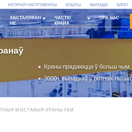
ІНТЭРНЭТ-ІНСТРУМЕНТЫ
КОШТЫ
ВЫПАДКІ
БЛОГІ
АБСТАЛЯВАН
ЧАСТКІ
ПРА НАС
НЕ
КРАНА
ранаў
Краны прадаюцца ў больш чым 1
3000+ выпадкаў у розных галін
ТНЫЯ МОСТАВЫЯ КРАНЫ FEM