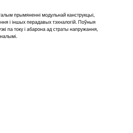
талым прымяненні модульнай канструкцыі,
ння і іншых перадавых тэхналогій. Поўныя
зкі па току і абарона ад страты напружання,
налымі.