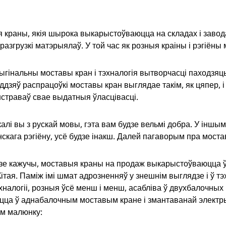
 краны, якія шырока выкарыстоўваюцца на складах і заво
і разгрузкі матэрыялаў. У той час як розныя краіны і рэгіёны
арыгінальны моставы кран і тэхналогія вытворчасці паходзя
ддзяў распрацоўкі моставы кран выглядае такім, як цяпер, і 
страваў свае выдатныя ўласцівасці.
калі вы з рускай мовы, гэта вам будзе вельмі добра. У іншым
скага рэгіёну, усё будзе інакш. Далей пагаворым пра мост
зе кажучы, моставыя краны на продаж выкарыстоўваюцца ў
ітая. Паміж імі шмат адрозненняў у знешнім выглядзе і ў тэх
эхналогіі, розныя ўсё менш і менш, асабліва ў двухбалочны
цца ў аднабалочным моставым кране і змантаванай электрыч
м малюнку: