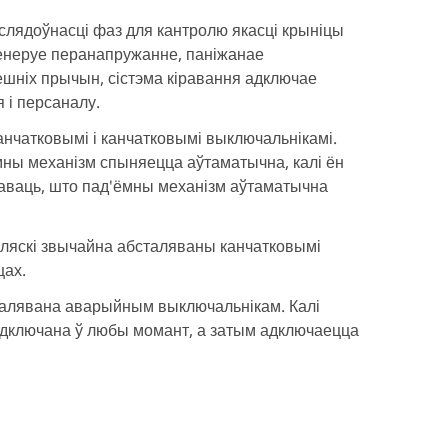
слядоўнасці фаз для кантролю якасці крыніцы
генеруе перанапружанне, паніжанае
ешніх прычын, сістэма кіравання адключае
 і персаналу.
нчатковымі і канчатковымі выключальнікамі.
мны механізм спыняецца аўтаматычна, калі ён
таваць, што пад'ёмны механізм аўтаматычна
ляскі звычайна абсталяваны канчатковымі
цах.
талявана аварыйным выключальнікам. Калі
адключана ў любы момант, а затым адключаецца