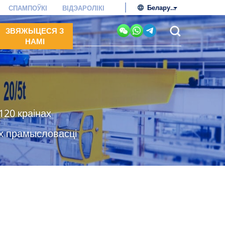
Беларуская мова
СПАМПОЎКІ
ВІДЭАРОЛІКІ
ЗВЯЖЫЦЕСЯ З
НАМІ
20 краінах
ах прамысловасці