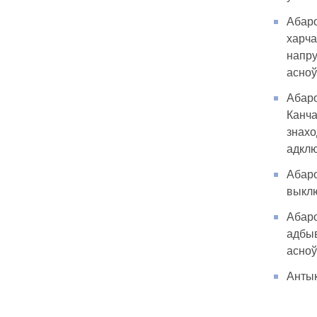
Абаро
харча
напру
асноў
Абаро
Канча
знахо
адклю
Абаро
выклю
Абаро
адбыв
асноў
Антык