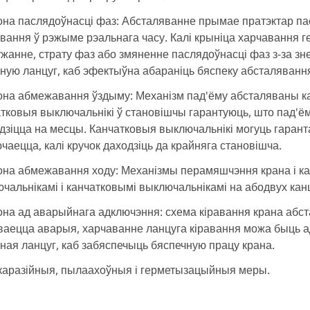
на паслядоўнасці фаз: Абсталяванне прымае пратэктар па
вання ў рэжыме рэальнага часу. Калі крыніца харчавання 
жанне, страту фаз або змяненне паслядоўнасці фаз з-за зн
ную ланцуг, каб эфектыўна абараніць бяспеку абсталявання
на абмежавання ўздыму: Механізм пад'ёму абсталяваны ка
тковыя выключальнікі ў становішчы гарантуюць, што пад'ё
дзіцца на месцы. Канчатковыя выключальнікі могуць гаран
чаецца, калі кручок даходзіць да крайняга становішча.
на абмежавання ходу: Механізмы перамяшчэння крана і ка
чальнікамі і канчатковымі выключальнікамі на абодвух кан
на ад аварыйнага адключэння: схема кіравання крана абс
аецца аварыя, харчаванне ланцуга кіравання можа быць 
ная ланцуг, каб забяспечыць бяспечную працу крана.
аразійныя, пылаахоўныя і герметызацыйныя меры.