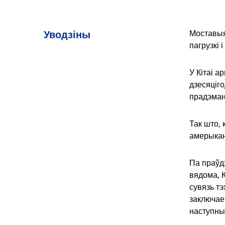
Уводзіны
Моставыя
пагрузкі 
У Кітаі 
дзесяціго
прадэман
Так што, 
амерыкан
Па праўд
вядома, К
сувязь т
заключае
наступны