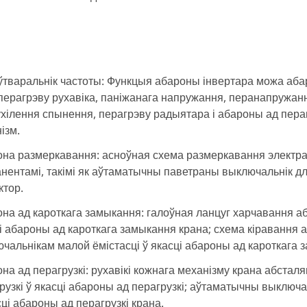
тваральнік частоты: Функцыя абароны інвертара можа абара
 перагрэву рухавіка, паніжанага напружання, перанапружан
хілення спынення, перагрэву радыятара і абароны ад пер
ізм.
на размеркавання: асноўная схема размеркавання электра
нентамі, такімі як аўтаматычны паветраны выключальнік д
ктор.
на ад кароткага замыкання: галоўная ланцуг харчавання 
і абароны ад кароткага замыкання крана; схема кіраванн
чальнікам малой ёмістасці ў якасці абароны ад кароткага 
на ад перагрузкі: рухавікі кожнага механізму крана абста
рузкі ў якасці абароны ад перагрузкі; аўтаматычны выключ
сці абароны ад перагрузкі крана.