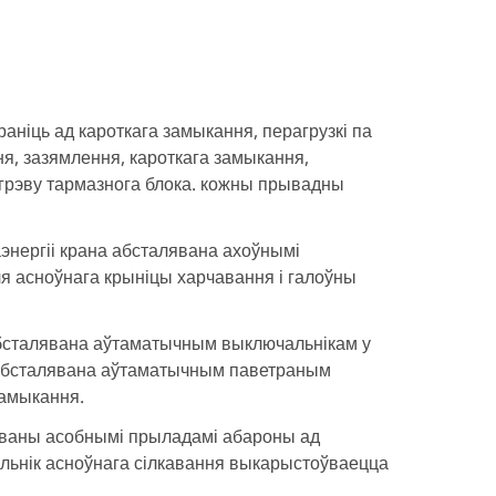
ніць ад кароткага замыкання, перагрузкі па
ня, зазямлення, кароткага замыкання,
агрэву тармазнога блока. кожны прывадны
энергіі крана абсталявана ахоўнымі
ля асноўнага крыніцы харчавання і галоўны
абсталявана аўтаматычным выключальнікам у
я абсталявана аўтаматычным паветраным
замыкання.
ляваны асобнымі прыладамі абароны ад
альнік асноўнага сілкавання выкарыстоўваецца