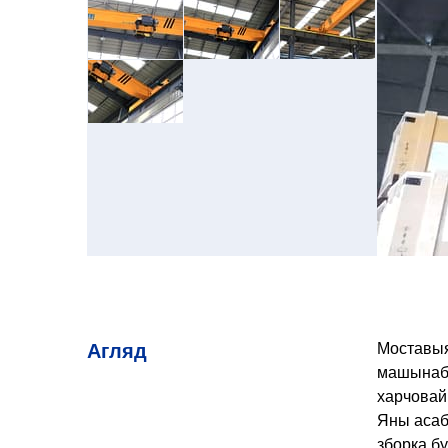
Агляд
Моставыя
машынабу
харчовай
Яны асаб
зборка бу