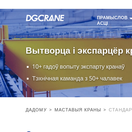
ПРАМЫСЛОВ
АСЦІ
Вытворца і экспарцёр к
10+ гадоў вопыту экспарту кранаў
Тэхнічная каманда з 50+ чалавек
ДАДОМУ
>
МАСТАВЫЯ КРАНЫ
>
СТАНДАР