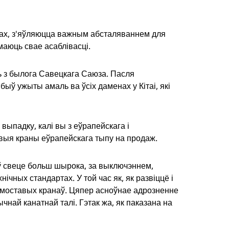
дах, з'яўляюцца важным абсталяваннем для
 маюць свае асаблівасці.
ць з былога Савецкага Саюза. Пасля
быў ужыты амаль ва ўсіх даменах у Кітаі, які
 выпадку, калі вы з еўрапейскага і
авыя краны еўрапейскага тыпу на продаж.
 свеце больш шырока, за выключэннем,
нічных стандартах. У той час як, як развіццё і
х моставых кранаў. Цяпер асноўнае адрозненне
най канатнай талі. Гэтак жа, як паказана на