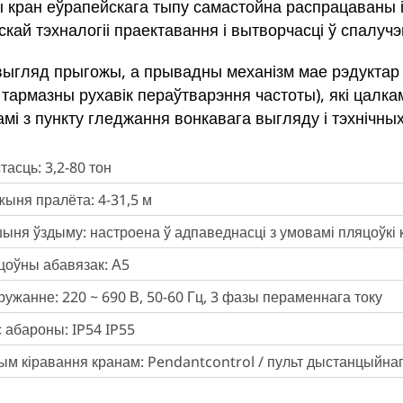
 кран еўрапейскага тыпу самастойна распрацаваны 
кай тэхналогіі праектавання і вытворчасці ў спалуч
выгляд прыгожы, а прывадны механізм мае рэдуктар 
 тармазны рухавік пераўтварэння частоты), які цалка
амі з пункту гледжання вонкавага выгляду і тэхнічны
тасць: 3,2-80 тон
ыня пралёта: 4-31,5 м
ня ўздыму: настроена ў адпаведнасці з умовамі пляцоўкі 
цоўны абавязак: А5
ужанне: 220 ~ 690 В, 50-60 Гц, 3 фазы пераменнага току
 абароны: IP54 IP55
м кіравання кранам: Pendantcontrol / пульт дыстанцыйнага