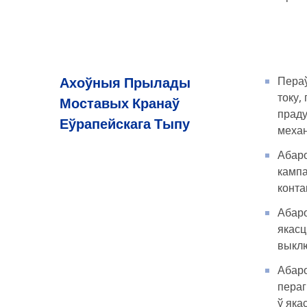
Ахоўныя Прылады
Пераў
току,
Моставых Кранаў
праду
Еўрапейскага Тыпу
механ
Абаро
кампа
конта
Абаро
якасц
выклю
Абаро
пераг
ў яка