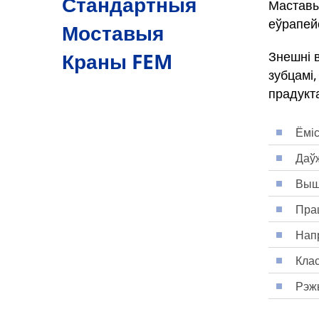
Стандартныя
Маставы
еўрапейс
Моставыя
Краны FEM
Знешні 
зубцамі,
прадукт
Ёміс
Даўж
Вышы
Пра
Напр
Клас
Рэжы