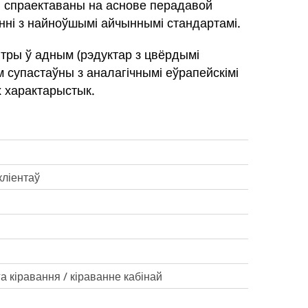
і спраектаваны на аснове перадавой
энні з найноўшымі айчыннымі стандартамі.
тры ў адным (рэдуктар з цвёрдымі
м супастаўны з аналагічнымі еўрапейскімі
х характарыстык.
кліентаў
 кіравання / кіраванне кабінай