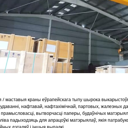
 / маставыя краны еўрапейскага тыпу шырока выкарыстоўваю
даванні, нафтавай, нафтахімічнай, партовых, жалезных даро
 прамысловасці, вытворчасці паперы, будаўнічых матэрыялаў
ліва падыходзяць для апрацоўкі матэрыялаў, якія патрабую
йных дэталяў і іншыя выпадкі.