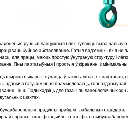
ароненыя ручныя ланцужныя блокі гуляюць вырашальную 
працаваць буйное абсталяванне. Гэтыя пад'ёмнікі, якія не 
насці для працы, маюць простую ўнутраную структуру і лёгк
ванне. Яны партатыўныя і простыя ў кіраванні з мінімальны
ць шырока выкарыстоўвацца ў такіх галінах, як нафтавая, 
ы, здабыча газу, хімічная прамысловасць, горназдабыўная 
ванне і інш. Падыходзіць для газа- і пыланебяспечных зон З
 вугальных шахтах.
ухаабароненыя прадукты прайшлі глабальныя стандарты IE
горнай справы і кваліфікацыйны сертыфікат выбухаабаронен