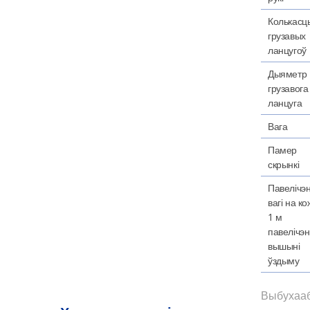
Колькасц
грузавых
ланцугоў
Дыяметр
грузавога
ланцуга
Вага
Памер
скрынкі
Павелічэ
вагі на к
1 м
павелічэ
вышыні
ўздыму
Выбухааб