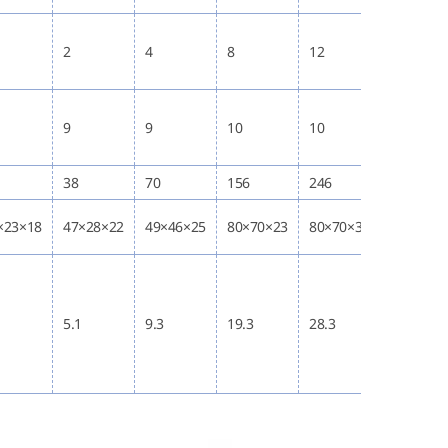
2
4
8
12
9
9
10
10
38
70
156
246
×23×18
47×28×22
49×46×25
80×70×23
80×70×37
5.1
9.3
19.3
28.3