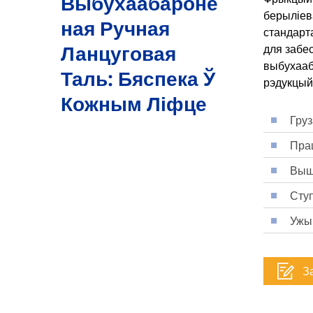
Выбухаабароне
берыліев
Ная Ручная
стандарт
Ланцуговая
для забе
выбухааб
Таль: Бяспека Ў
рэдукцый
Кожным Ліфце
Груз
Прац
Выш
Ступ
Ужыв
З