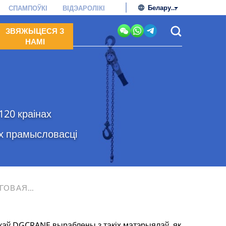
Беларуская мова
СПАМПОЎКІ
ВІДЭАРОЛІКІ
ЗВЯЖЫЦЕСЯ З
НАМІ
20 краінах
ах прамысловасці
ГОВАЯ
аў DGCRANE выраблены з такіх матэрыялаў, як