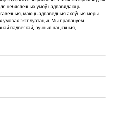
для небяспечных умоў і адпавядаюць
ўгавечныя, маюць адпаведныя ахоўныя меры
іх умовах эксплуатацыі. Мы прапануем
анай падвескай, ручныя націскныя,