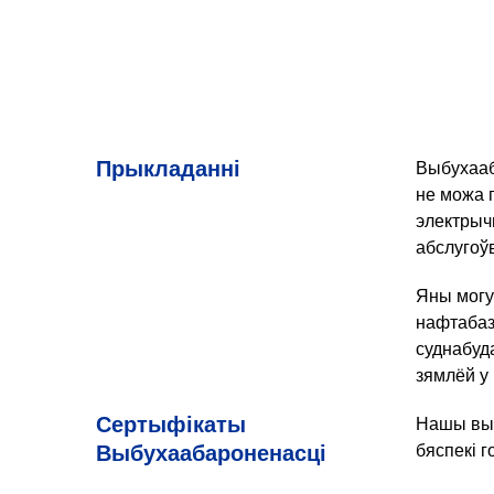
Прыкладанні
Выбухааб
не можа 
электрыч
абслугоў
Яны могу
нафтабаз
суднабуда
зямлёй у
Сертыфікаты
Нашы выб
Выбухаабароненасці
бяспекі 