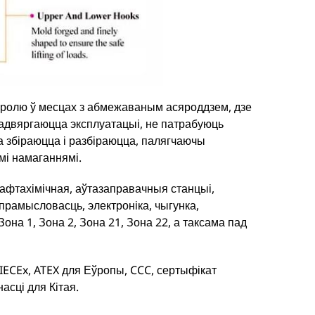
ролю ў месцах з абмежаваным асяроддзем, дзе
падвяргаюцца эксплуатацыі, не патрабуюць
а збіраюцца і разбіраюцца, палягчаючы
мі намаганнямі.
нафтахімічная, аўтазаправачныя станцыі,
прамысловасць, электроніка, чыгунка,
она 1, Зона 2, Зона 21, Зона 22, а таксама пад
CEx, ATEX для Еўропы, CCC, сертыфікат
асці для Кітая.