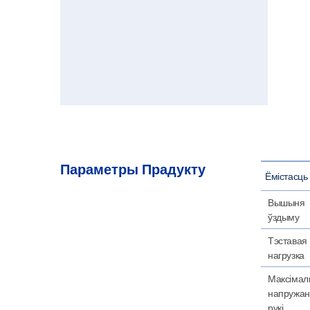
Параметры Прадукту
Ёмістасць
Вышыня
ўздыму
Тэставая
нагрузка
Максімал
напружан
рукі