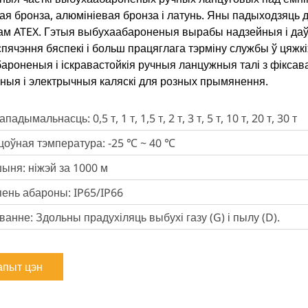
ая бронза, алюмініевая бронза і латунь. Яны падыходзяць 
ам ATEX. Гэтыя выбухаабароненыя вырабы надзейныя і да
спячэння бяспекі і больш працяглага тэрміну службы ў цяжк
ароненыя і іскравастойкія ручныя ланцужныя талі з фіксав
ныя і электрычныя каляскі для розных прымянення.
ападымальнасць: 0,5 т, 1 т, 1,5 т, 2 т, 3 т, 5 т, 10 т, 20 т, 30 т
оўная тэмпература: -25 ℃ ~ 40 ℃
ыня: ніжэй за 1000 м
ень абароны: IP65/IP66
анне: Здольны прадухіляць выбухі газу (G) і пылу (D).
апыт цэн