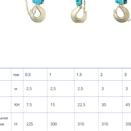
тон
0.5
1
1.5
2
3
м
2.5
2.5
2.5
3
3
КН
7.5
15
22.5
30
45
ьнае
не
Н
225
300
310
310
35