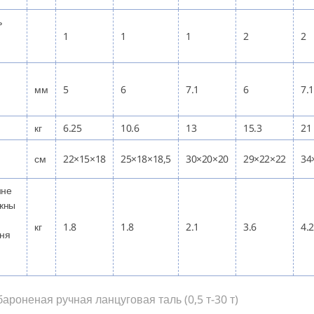
ь
1
1
1
2
2
мм
5
6
7.1
6
7.1
кг
6.25
10.6
13
15.3
21
см
22×15×18
25×18×18,5
30×20×20
29×22×22
34
нне
ожны
кг
1.8
1.8
2.1
3.6
4.2
ння
ароненая ручная ланцуговая таль (0,5 т-30 т)