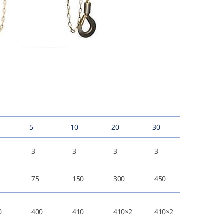
5
10
20
30
3
3
3
3
75
150
300
450
0
400
410
410×2
410×2