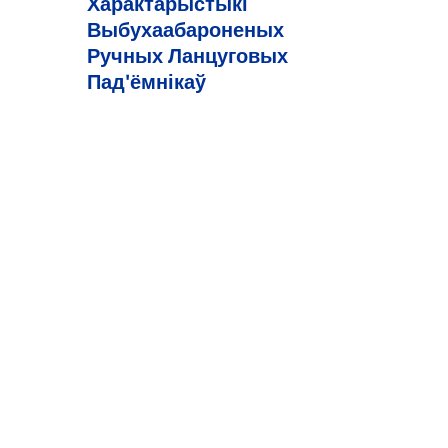
Характарыстыкі
Выбухаабароненых
Ручных Ланцуговых
Пад'ёмнікаў