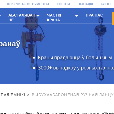
ІНТЭРНЭТ-ІНСТРУМЕНТЫ
КОШТЫ
ВЫПАДКІ
БЛОГІ
АБСТАЛЯВАН
ЧАСТКІ
ПРА НАС
НЕ
КРАНА
ранаў
Краны прадаюцца ў больш чым 1
3000+ выпадкаў у розных галін
ПАД'ЁМНІКІ
>
ВЫБУХААБАРОНЕНАЯ РУЧНАЯ ЛАНЦУ
ТАЛЬ
ыя часткі выбухаабароненых ручных ланцуговых пад'ёмнік